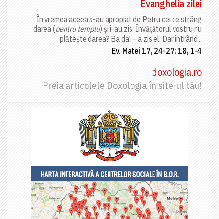
Evanghelia zilei
În vremea aceea s-au apropiat de Petru cei ce strâng
darea (
pentru templu
) și i-au zis: Învățătorul vostru nu
plătește darea? Ba da! – a zis el. Dar intrând...
Ev. Matei 17, 24-27; 18, 1-4
doxologia.ro
Preia articolele Doxologia în site-ul tău!