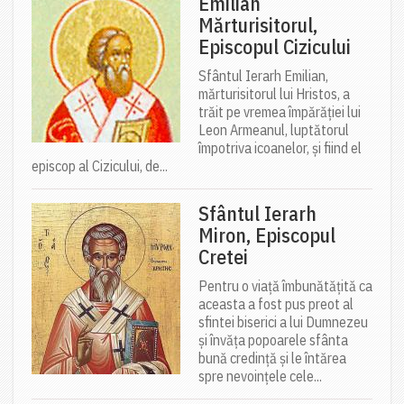
Emilian
Mărturisitorul,
Episcopul Cizicului
Sfântul Ierarh Emilian,
mărturisitorul lui Hristos, a
trăit pe vremea împărăției lui
Leon Armeanul, luptătorul
împotriva icoanelor, și fiind el
episcop al Cizicului, de...
Sfântul Ierarh
Miron, Episcopul
Cretei
Pentru o viață îmbunătățită ca
aceasta a fost pus preot al
sfintei biserici a lui Dumnezeu
și învăța popoarele sfânta
bună credință și le întărea
spre nevoințele cele...