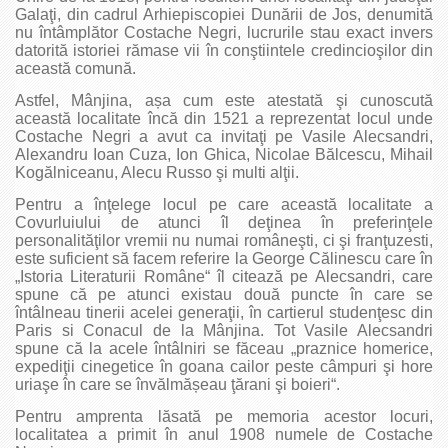
Galaţi, din cadrul Arhiepiscopiei Dunării de Jos, denumită
nu întâmplător Costache Negri, lucrurile stau exact invers
datorită istoriei rămase vii în conştiintele credincioşilor din
această comună.
Astfel, Mânjina, așa cum este atestată şi cunoscută
această localitate încă din 1521 a reprezentat locul unde
Costache Negri a avut ca invitaţi pe Vasile Alecsandri,
Alexandru Ioan Cuza, Ion Ghica, Nicolae Bălcescu, Mihail
Kogălniceanu, Alecu Russo şi multi alţii.
Pentru a înţelege locul pe care această localitate a
Covurluiului de atunci îl deţinea în preferinţele
personalităţilor vremii nu numai româneşti, ci şi franţuzesti,
este suficient să facem referire la George Călinescu care în
„Istoria Literaturii Române“ îl citează pe Alecsandri, care
spune că pe atunci existau două puncte în care se
întâlneau tinerii acelei generaţii, în cartierul studenţesc din
Paris si Conacul de la Mânjina. Tot Vasile Alecsandri
spune că la acele întâlniri se făceau „praznice homerice,
expediţii cinegetice în goana cailor peste câmpuri şi hore
uriaşe în care se învălmășeau ţărani şi boieri“.
Pentru amprenta lăsată pe memoria acestor locuri,
localitatea a primit în anul 1908 numele de Costache