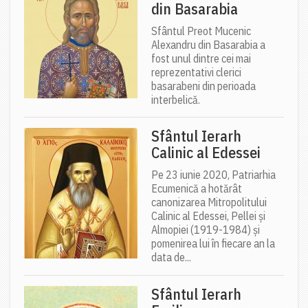
din Basarabia
Sfântul Preot Mucenic
Alexandru din Basarabia a
fost unul dintre cei mai
reprezentativi clerici
basarabeni din perioada
interbelică.
Sfântul Ierarh
Calinic al Edessei
Pe 23 iunie 2020, Patriarhia
Ecumenică a hotărât
canonizarea Mitropolitului
Calinic al Edessei, Pellei și
Almopiei (1919-1984) și
pomenirea lui în fiecare an la
data de...
Sfântul Ierarh