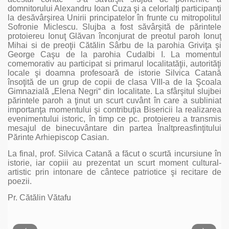
domnitorului Alexandru Ioan Cuza şi a celorlalţi participanţi
la desăvârşirea Unirii principatelor în frunte cu mitropolitul
Sofronie Miclescu. Slujba a fost săvârşită de părintele
protoiereu Ionuţ Glăvan înconjurat de preotul paroh Ionuţ
Mihai si de preoţii Cătălin Sârbu de la parohia Griviţa şi
George Caşu de la parohia Cudalbi I.
La momentul
comemorativ au participat si primarul localitatăţii, autorităţi
locale şi doamna profesoară de istorie Silvica Catană
însoţită de un grup de copii de clasa VIII-a de la Şcoala
Gimnazială „Elena Negri“ din localitate. La sfârşitul slujbei
părintele paroh a ţinut un scurt cuvânt în care a subliniat
importanţa momentului şi contribuţia Bisericii la realizarea
evenimentului istoric, în timp ce pc. protoiereu a transmis
mesajul de binecuvântare din partea Înaltpreasfinţitului
Părinte Arhiepiscop Casian.
La final, prof. Silvica Catană a făcut o scurtă incursiune în
istorie, iar copiii au prezentat un scurt moment cultural-
artistic prin intonare de cântece patriotice şi recitare de
poezii.
Pr. Cătălin Vătafu