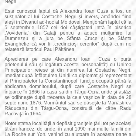
Negri.
Este cunoscut faptul că Alexandru Ioan Cuza a fost un
susţinător al lui Costache Negri şi invers, amândoi fiind
aleşi in Divanul ad-hoc al Moldovei. Menţionăm faptul că la
5 septembrie 1857 cei doi câştigatori intră în biserica
„Vovidenia“ din Galaţi pentru a aduce mulţumire lui
Dumnezeu şi a jura pe Sfânta Cruce şi pe Sfânta
Evanghelie că vor fi „credincioşi cererilor“ după cum ne
relatează istoricul Paul Păltănea.
Aprecierea pe care Alexandru Ioan Cuza o purta
prietenului său şi legătura acestei personalităţi cu Unirea
Principatelor reiese şi din numirea lui Costache Negri,
imediat după înfăptuirea Unirii ca diplomat şi reprezentant
al Principatelor la Constantinopol, funcţie ocupată până la
abdicarea domnitorului, după care Costache Negri se
întoarce în 1866 la casa sa din Târgu-Ocna unde şi astăzi
se odihneşte după trecerea la cele veşnice în data de 28
septembrie 1876. Mormântul său se găseşte la Mănăstirea
Răducanu din Târgu-Ocna, construită de către Radu
Racoviţă în 1664.
Notorietatea localităţii a depăsit graniţele ţării tot pe acelaşi
tărâm francez, de unde, în anul 1990 mai multe familii din
La Roche sur Yon, venind cu ajutoare în aceasta parte a