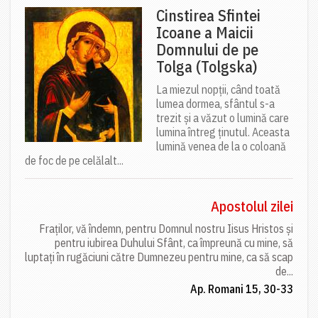
Cinstirea Sfintei
Icoane a Maicii
Domnului de pe
Tolga (Tolgska)
La miezul nopții, când toată
lumea dormea, sfântul s-a
trezit și a văzut o lumină care
lumina întreg ținutul. Aceasta
lumină venea de la o coloană
de foc de pe celălalt...
Apostolul zilei
Fraților, vă îndemn, pentru Domnul nostru Iisus Hristos și
pentru iubirea Duhului Sfânt, ca împreună cu mine, să
luptați în rugăciuni către Dumnezeu pentru mine, ca să scap
de...
Ap. Romani 15, 30-33