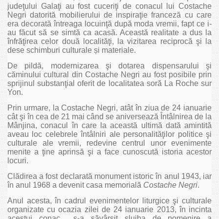
judeţului Galaţi au fost cuceriţi de conacul lui Costache
Negri datorită mobilierului de inspiraţie franceză cu care
era decorată întreaga locuinţă după moda vremii, fapt ce i-
au făcut să se simtă ca acasă. Această realitate a dus la
înfrăţirea celor două localităţi, la vizitarea reciprocă şi la
dese schimburi culturale și materiale.
De pildă, modernizarea şi dotarea dispensarului şi
căminului cultural din Costache Negri au fost posibile prin
sprijinul substanţial oferit de localitatea soră La Roche sur
Yon.
Prin urmare, la Costache Negri, atât în ziua de 24 ianuarie
cât şi în cea de 21 mai când se aniversează Întâlnirea de la
Mânjina, conacul în care la această ultimă dată amintită
aveau loc celebrele întâlniri ale personalităţilor politice şi
culturale ale vremii, redevine centrul unor evenimente
menite a ţine aprinsă şi a face cunoscută istoria acestor
locuri.
Clădirea a fost declarată monument istoric în anul 1943, iar
în anul 1968 a devenit casa memorială
Costache Negri
.
Anul acesta, în cadrul evenimentelor liturgice şi culturale
organizate cu ocazia zilei de 24 ianuarie 2013, în incinta
acestui conac s-a săvârşit slujba de pomenire a