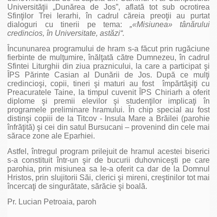
Universităţii „Dunărea de Jos”, aflată tot sub ocrotirea
Sfinţilor Trei Ierarhi, în cadrul căreia preoţii au purtat
dialoguri cu tinerii pe tema:
„«Misiunea» tânărului
credincios, în Universitate, astăzi“.
Încununarea programului de hram s-a făcut prin rugăciune
fierbinte de mulţumire, înălţată către Dumnezeu, în cadrul
Sfintei Liturghii din ziua praznicului, la care a participat şi
ÎPS Părinte Casian al Dunării de Jos. După ce mulţi
credincioşi, copii, tineri şi maturi au fost împărtăşiţi cu
Preacuratele Taine, la timpul cuvenit ÎPS Chiriarh a oferit
diplome şi premii elevilor şi studenţilor implicaţi în
programele preliminare hramului. În chip special au fost
distinşi copiii de la Titcov - Insula Mare a Brăilei (parohie
înfrăţită) şi cei din satul Bursucani – provenind din cele mai
sărace zone ale Eparhiei.
Astfel, întregul program prilejuit de hramul acestei biserici
s-a constituit într-un şir de bucurii duhovniceşti pe care
parohia, prin misiunea sa le-a oferit ca dar de la Domnul
Hristos, prin slujitorii Săi, clerici şi mireni, creştinilor tot mai
încercaţi de singurătate, sărăcie şi boală.
Pr. Lucian Petroaia, paroh