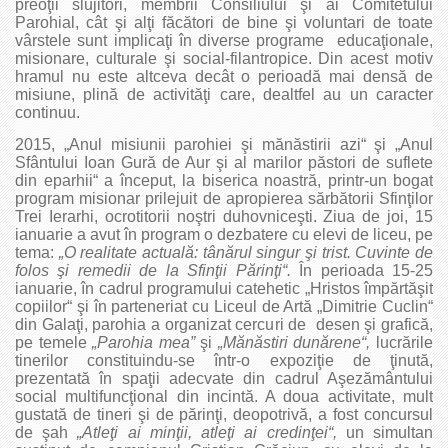
preoţii slujitori, membrii Consiliului şi ai Comitetului
Parohial, cât şi alţi făcători de bine şi voluntari de toate
vârstele sunt implicaţi în diverse programe educaţionale,
misionare, culturale şi social-filantropice. Din acest motiv
hramul nu este altceva decât o perioadă mai densă de
misiune, plină de activităţi care, dealtfel au un caracter
continuu.
2015, „Anul misiunii parohiei şi mănăstirii azi“ şi „Anul
Sfântului Ioan Gură de Aur şi al marilor păstori de suflete
din eparhii“ a început, la biserica noastră, printr-un bogat
program misionar prilejuit de apropierea sărbătorii Sfinţilor
Trei Ierarhi, ocrotitorii noştri duhovniceşti. Ziua de joi, 15
ianuarie a avut în program o dezbatere cu elevi de liceu, pe
tema:
„O realitate actuală: tânărul singur şi trist. Cuvinte de
folos şi remedii de la Sfinţii Părinţi“.
În perioada 15-25
ianuarie, în cadrul programului catehetic „Hristos împărtăşit
copiilor“ şi în parteneriat cu Liceul de Artă „Dimitrie Cuclin“
din Galaţi, parohia a organizat cercuri de desen şi grafică,
pe temele
„Parohia mea”
şi
„Mănăstiri dunărene“,
lucrările
tinerilor constituindu-se într-o expoziţie de ţinută,
prezentată în spaţii adecvate din cadrul Aşezământului
social multifuncţional din incintă. A doua activitate, mult
gustată de tineri şi de părinţi, deopotrivă, a fost concursul
de şah
„Atleţi ai minţii, atleţi ai credinţei“,
un simultan