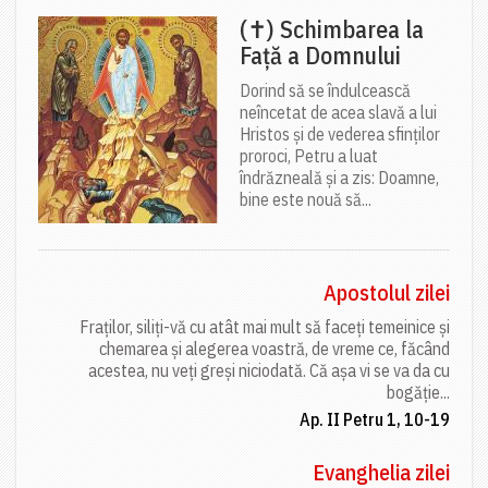
(✝) Schimbarea la
Față a Domnului
Dorind să se îndulcească
neîncetat de acea slavă a lui
Hristos și de vederea sfinților
proroci, Petru a luat
îndrăzneală și a zis: Doamne,
bine este nouă să...
Apostolul zilei
Fraților, siliți-vă cu atât mai mult să faceți temeinice și
chemarea și alegerea voastră, de vreme ce, făcând
acestea, nu veți greși niciodată. Că așa vi se va da cu
bogăție...
Ap. II Petru 1, 10-19
Evanghelia zilei