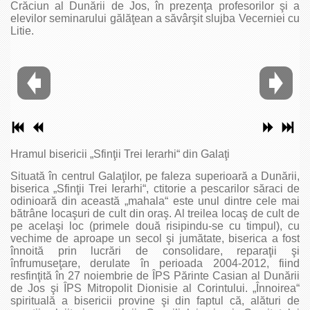
Crăciun al Dunării de Jos, în prezenţa profesorilor şi a
elevilor seminarului gălăţean a săvârşit slujba Vecerniei cu
Litie.
Hramul bisericii „Sfinţii Trei Ierarhi“ din Galaţi
Situată în centrul Galaţilor, pe faleza superioară a Dunării,
biserica „Sfinţii Trei Ierarhi“, ctitorie a pescarilor săraci de
odinioară din această „mahala“ este unul dintre cele mai
bătrâne locaşuri de cult din oraş. Al treilea locaş de cult de
pe acelaşi loc (primele două risipindu-se cu timpul), cu
vechime de aproape un secol şi jumătate, biserica a fost
înnoită prin lucrări de consolidare, reparaţii şi
înfrumuseţare, derulate în perioada 2004-2012, fiind
resfinţită în 27 noiembrie de ÎPS Părinte Casian al Dunării
de Jos şi ÎPS Mitropolit Dionisie al Corintului. „Înnoirea“
spirituală a bisericii provine şi din faptul că, alături de