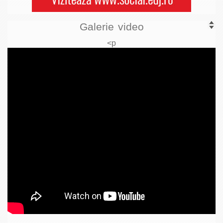
Galerie video
<p