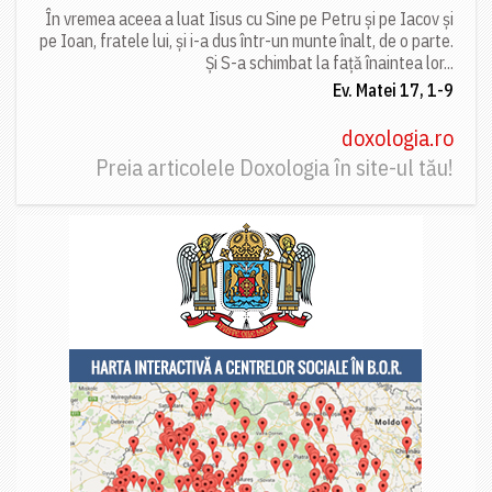
În vremea aceea a luat Iisus cu Sine pe Petru și pe Iacov și
pe Ioan, fratele lui, și i-a dus într-un munte înalt, de o parte.
Și S-a schimbat la față înaintea lor...
Ev. Matei 17, 1-9
doxologia.ro
Preia articolele Doxologia în site-ul tău!