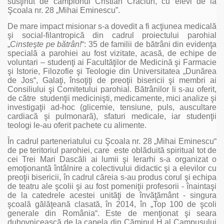
susţinut de campionul Cristian Crăciun, cu elevi de la
Şcoala nr. 28 „Mihai Eminescu”.
De mare impact misionar s-a dovedit a fi acţiunea medicală
şi social-filantropică din cadrul proiectului parohial
„
Cinsteşte pe bătrân!
“: 35 de familii de bătrâni din evidenţa
specială a parohiei au fost vizitate, acasă, de echipe de
voluntari – studenţi ai Facultăţilor de Medicină şi Farmacie
şi Istorie, Filozofie şi Teologie din Universitatea „Dunărea
de Jos“, Galaţi, însoţiţi de preoţii bisericii şi membri ai
Consiliului şi Comitetului parohial. Bătrânilor li s-au oferit,
de către studenţii medicinişti, medicamente, mici analize şi
investigaţii ad-hoc (glicemie, tensiune, puls, auscultare
cardiacă şi pulmonară), sfaturi medicale, iar studenţii
teologi le-au oferit pachete cu alimente.
În cadrul parteneriatului cu Şcoala nr. 28 „Mihai Eminescu“
de pe teritoriul parohiei, care este oblăduită spiritual tot de
cei Trei Mari Dascăli ai lumii şi Ierarhi s-a organizat o
emoţionantă întâlnire a colectivului didactic şi a elevilor cu
preoţii bisericii, în cadrul căreia s-au produs corul şi echipa
de teatru ale şcolii şi au fost pomeniţii profesorii - înaintaşi
de la catedrele acestei unităţi de învăţământ - singura
şcoală gălăţeană clasată, în 2014, în „Top 100 de şcoli
generale din România“. Este de menţionat şi seara
duhovnicească de la capela din Căminul H al Campusului