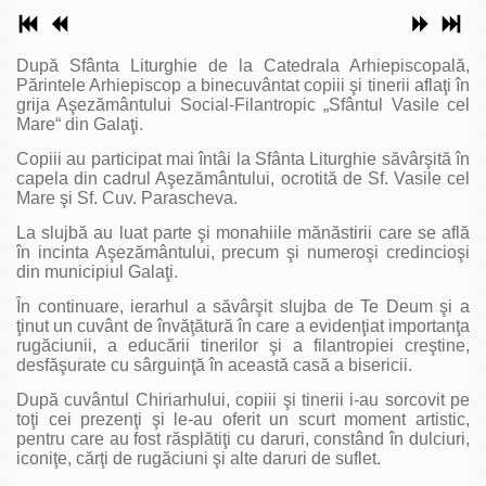
După Sfânta Liturghie de la Catedrala Arhiepiscopală,
Părintele Arhiepiscop a binecuvântat copiii şi tinerii aflaţi în
grija Aşezământului Social-Filantropic „Sfântul Vasile cel
Mare“ din Galaţi.
Copiii au participat mai întâi la Sfânta Liturghie săvârşită în
capela din cadrul Aşezământului, ocrotită de Sf. Vasile cel
Mare şi Sf. Cuv. Parascheva.
La slujbă au luat parte şi monahiile mănăstirii care se află
în incinta Aşezământului, precum şi numeroşi credincioşi
din municipiul Galaţi.
În continuare, ierarhul a săvârşit slujba de Te Deum şi a
ţinut un cuvânt de învăţătură în care a evidenţiat importanţa
rugăciunii, a educării tinerilor şi a filantropiei creştine,
desfăşurate cu sârguinţă în această casă a bisericii.
După cuvântul Chiriarhului, copiii şi tinerii i-au sorcovit pe
toţi cei prezenţi şi le-au oferit un scurt moment artistic,
pentru care au fost răsplătiţi cu daruri, constând în dulciuri,
iconiţe, cărţi de rugăciuni şi alte daruri de suflet.