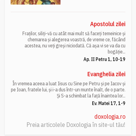
Apostolul zilei
Fraților, siliți-vă cu atât mai mult să faceți temeinice și
chemarea și alegerea voastră, de vreme ce, făcând
acestea, nu veți greși niciodată. Că așa vi se va da cu
bogăție...
Ap. II Petru 1, 10-19
Evanghelia zilei
În vremea aceea a luat Iisus cu Sine pe Petru și pe Iacov și
pe Ioan, fratele lui, și i-a dus într-un munte înalt, de o parte.
Și S-a schimbat la față înaintea lor...
Ev. Matei 17, 1-9
doxologia.ro
Preia articolele Doxologia în site-ul tău!