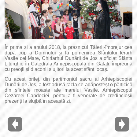
În prima zi a anului 2018, la praznicul Tăierii-împrejur cea
după trup a Domnului şi la pomenirea Sfântului Ierarh
Vasile cel Mare, Chiriarhul Dunării de Jos a oficiat Sfânta
Liturghie în Catedrala Arhiepiscopală din Galați, împreună
cu preoții și diaconii slujitori la acest sfânt locaș.
Cu acest prilej, din partimoniul sacru al Arhiepiscopiei
Dunării de Jos, a fost adusă racla ce adăposteșt o părticică
din sfintele moaște ale marelui Vasile, Arhiepiscopul
Cezareei Capdociei, pentu a fi venerate de credincioșii
prezenți la slujbă în această zi.