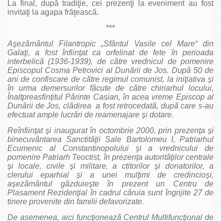
La final, după tradiţie, cei prezenţi la eveniment au fost
invitaţi la agapa frăţească.
***
Aşezământul Filantropic „Sfântul Vasile cel Mare“ din
Galaţi, a fost înfiinţat ca orfelinat de fete în perioada
interbelică (1936-1939), de către vrednicul de pomenire
Episcopul Cosma Petrovici al Dunării de Jos. După 50 de
ani de confiscare de către regimul comunist, la iniţiativa şi
în urma demersurilor făcute de către chiriarhul locului,
Înaltpreasfinţitul Părinte Casian, în acea vreme Episcop al
Dunării de Jos, clădirea a fost retrocedată, după care s-au
efectuat ample lucrări de reamenajare şi dotare.
Reînfiinţat şi inaugurat în octombrie 2000, prin prezenţa şi
binecuvântarea Sanctităţii Sale Bartolomeu I, Patriarhul
Ecumenic al Constantinopolului şi a vrednicului de
pomenire Patriarh Teoctist, în prezenţa autorităţilor centrale
şi locale, civile şi militare, a ctitorilor şi donatorilor, a
clerului eparhial şi a unei mulţimi de credincioşi,
aşezământul găzduieşte în prezent un Centru de
Plasament Rezidenţial în cadrul căruia sunt îngrijite 27 de
tinere provenite din familii defavorizate.
De asemenea, aici funcţionează Centrul Multifuncţional de