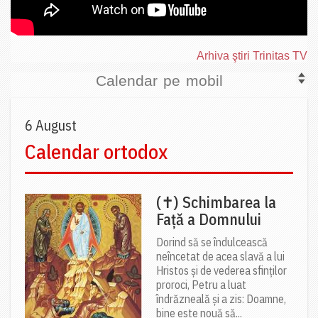
Arhiva ştiri Trinitas TV
Calendar pe mobil
6 August
Calendar ortodox
(✝) Schimbarea la
Față a Domnului
Dorind să se îndulcească
neîncetat de acea slavă a lui
Hristos și de vederea sfinților
proroci, Petru a luat
îndrăzneală și a zis: Doamne,
bine este nouă să...