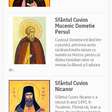
Sfântul Cuvios
Mucenic Dometie
Persul
Cuviosul Dometie intrând într-
o peșteră, petrecea acolo
săvârșind multe minuni cu
numele lui Hristos, pentru că
dădea tămăduiri celor ce
veneau la dânsul și îi aducea
de...
Sfântul Cuvios
Nicanor
Sfântul Cuvios Nicanor s-a
născut în anul 1491, în
Tesalonic. Părinții săi, Ioan și