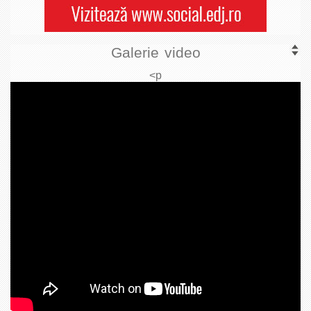
Galerie video
<p