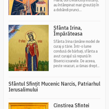
Maria, doi credincioși înstăriți,
au întâmpinat mari greutăți în
a dobândi prunci....
Sfânta Irina,
Împărăteasa
Sfânta Irina rămâne model de
curaj și tărie. Într-o lume
condusă de bărbați, sfânta a
avut curajul să repună în
Biserici icoanele. De aceea,
peste veacuri, a rămas drept...
Sfântul Sfinţit Mucenic Narcis, Patriarhul
Ierusalimului
Cinstirea Sfintei