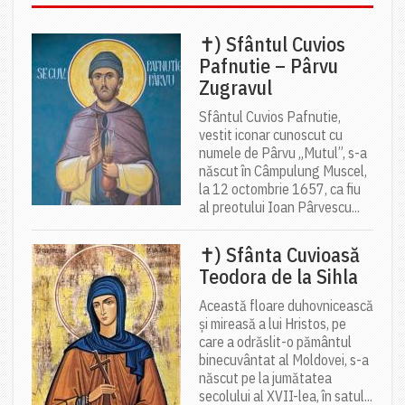
✝) Sfântul Cuvios
Pafnutie – Pârvu
Zugravul
Sfântul Cuvios Pafnutie,
vestit iconar cunoscut cu
numele de Pârvu „Mutul”, s-a
născut în Câmpulung Muscel,
la 12 octombrie 1657, ca fiu
al preotului Ioan Pârvescu...
✝) Sfânta Cuvioasă
Teodora de la Sihla
Această floare duhovnicească
și mireasă a lui Hristos, pe
care a odrăslit-o pământul
binecuvântat al Moldovei, s-a
născut pe la jumătatea
secolului al XVII-lea, în satul...