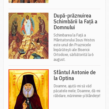
După-prăznuirea
Schimbării la Față a
Domnului
Schimbarea la Față a
Mântuitorului Iisus Hristos
este unul din Praznicele
împărătești ale Bisericii
Ortodoxe, sărbătorită la 6
august.
Sfântul Antonie de
la Optina
Doamne, ajută-mi să văd
păcatele mele; Doamne, dă-mi
răbdare, mărinimie şi blândeţe!