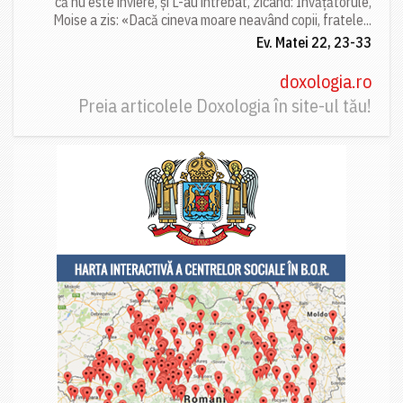
că nu este înviere, și L-au întrebat, zicând: Învățătorule,
Moise a zis: «Dacă cineva moare neavând copii, fratele...
Ev. Matei 22, 23-33
doxologia.ro
Preia articolele Doxologia în site-ul tău!