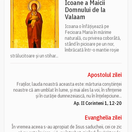
Icoane a Maicii
Domnului de la
Valaam
Icoana o înfățișează pe
Fecioara Maria în mărime
naturală, cu privirea coborâtă,
stând în picioare pe un nor,
îmbrăcată într-o mantie roșie
strălucitoare și un stihar...
Apostolul zilei
Fraților, lauda noastră aceasta este: mărturia conștiinței
noastre că am umblat în lume, și mai ales la voi, în sfințenie
și în curăție dumnezeiască, nu în înțelepciune...
Ap. II Corinteni 1, 12-20
Evanghelia zilei
În vremea aceea s-au apropiat de Iisus saducheii, cei ce zic