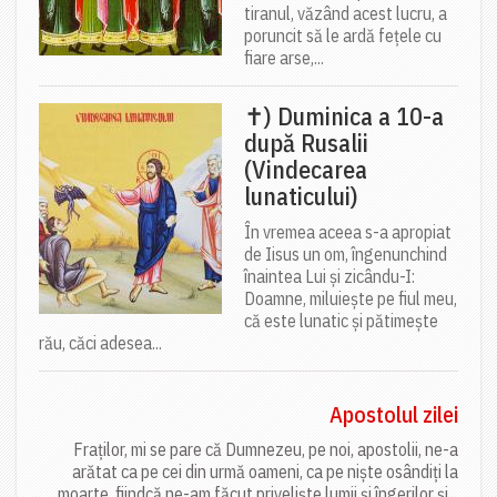
tiranul, văzând acest lucru, a
poruncit să le ardă fețele cu
fiare arse,...
✝) Duminica a 10-a
după Rusalii
(Vindecarea
lunaticului)
În vremea aceea s-a apropiat
de Iisus un om, îngenunchind
înaintea Lui și zicându-I:
Doamne, miluiește pe fiul meu,
că este lunatic și pătimește
rău, căci adesea...
Apostolul zilei
Fraților, mi se pare că Dumnezeu, pe noi, apostolii, ne-a
arătat ca pe cei din urmă oameni, ca pe niște osândiți la
moarte, fiindcă ne-am făcut priveliște lumii și îngerilor și...