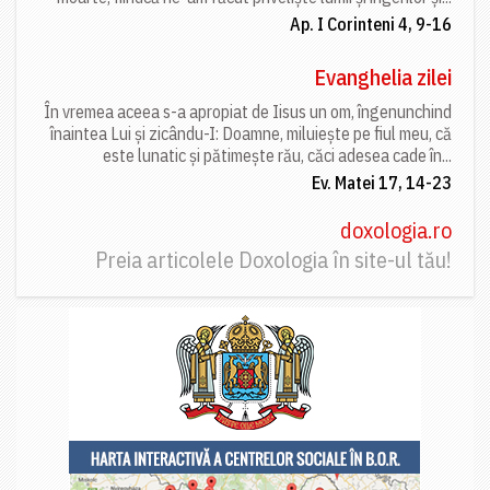
Ap. I Corinteni 4, 9-16
Evanghelia zilei
În vremea aceea s-a apropiat de Iisus un om, îngenunchind
înaintea Lui și zicându-I: Doamne, miluiește pe fiul meu, că
este lunatic și pătimește rău, căci adesea cade în...
Ev. Matei 17, 14-23
doxologia.ro
Preia articolele Doxologia în site-ul tău!