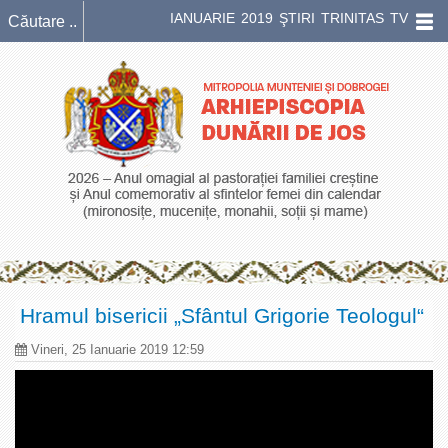
IANUARIE 2019 ŞTIRI TRINITAS TV
Hramul bisericii „Sfântul Grigorie Teologul“
Vineri, 25 Ianuarie 2019 12:59