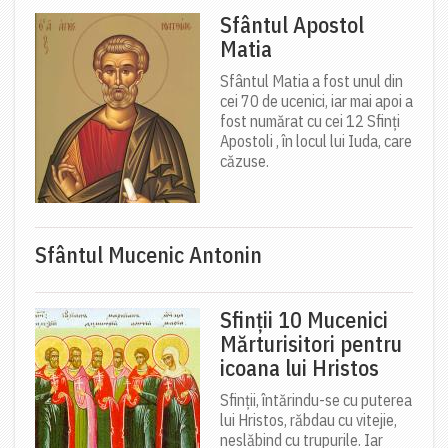
Sfântul Apostol
Matia
Sfântul Matia a fost unul din
cei 70 de ucenici, iar mai apoi a
fost numărat cu cei 12 Sfinți
Apostoli , în locul lui Iuda, care
căzuse.
Sfântul Mucenic Antonin
Sfinții 10 Mucenici
Mărturisitori pentru
icoana lui Hristos
Sfinții, întărindu-se cu puterea
lui Hristos, răbdau cu vitejie,
neslăbind cu trupurile. Iar