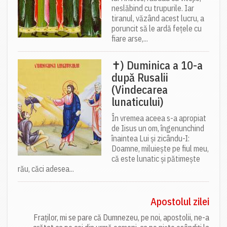
neslăbind cu trupurile. Iar
tiranul, văzând acest lucru, a
poruncit să le ardă fețele cu
fiare arse,...
✝) Duminica a 10-a
după Rusalii
(Vindecarea
lunaticului)
În vremea aceea s-a apropiat
de Iisus un om, îngenunchind
înaintea Lui și zicându-I:
Doamne, miluiește pe fiul meu,
că este lunatic și pătimește
rău, căci adesea...
Apostolul zilei
Fraților, mi se pare că Dumnezeu, pe noi, apostolii, ne-a