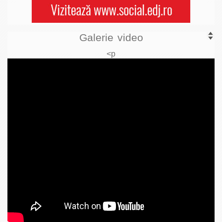
Galerie video
<p