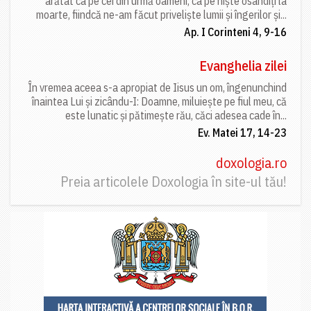
arătat ca pe cei din urmă oameni, ca pe niște osândiți la
moarte, fiindcă ne-am făcut priveliște lumii și îngerilor și...
Ap. I Corinteni 4, 9-16
Evanghelia zilei
În vremea aceea s-a apropiat de Iisus un om, îngenunchind
înaintea Lui și zicându-I: Doamne, miluiește pe fiul meu, că
este lunatic și pătimește rău, căci adesea cade în...
Ev. Matei 17, 14-23
doxologia.ro
Preia articolele Doxologia în site-ul tău!