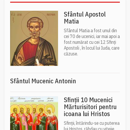
Sfântul Apostol
Matia
Sfântul Matia a fost unul din
cei 70 de ucenici, iar mai apoi a
fost numărat cu cei 12 Sfinți
Apostoli , în locul lui Iuda, care
căzuse.
Sfântul Mucenic Antonin
Sfinții 10 Mucenici
Mărturisitori pentru
icoana lui Hristos
Sfinții, întărindu-se cu puterea
lui Hristos, răbdau cu vitejie,