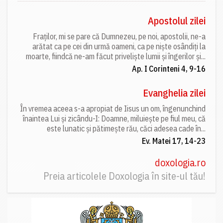
Apostolul zilei
Fraților, mi se pare că Dumnezeu, pe noi, apostolii, ne-a
arătat ca pe cei din urmă oameni, ca pe niște osândiți la
moarte, fiindcă ne-am făcut priveliște lumii și îngerilor și...
Ap. I Corinteni 4, 9-16
Evanghelia zilei
În vremea aceea s-a apropiat de Iisus un om, îngenunchind
înaintea Lui și zicându-I: Doamne, miluiește pe fiul meu, că
este lunatic și pătimește rău, căci adesea cade în...
Ev. Matei 17, 14-23
doxologia.ro
Preia articolele Doxologia în site-ul tău!