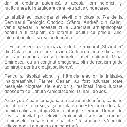
dar și credința puternică a acestui om nefericit şi
rugăciunea lui stăruitoare care i-au adus vindecarea.
La slujbă au participat şi elevii din clasa a 7-a de la
Seminarul Teologic Ortodox „Sfântul Andrei“ din Galaţi,
veniţi special în această zi la Catedrala arhiepiscopală
pentru a fi răsplătiţi de ierarhul locului cu prilejul Zilei
internaţionale a scrisului de mână.
Elevii acestei clase gimnaziale de la Seminarul „Sf. Andrei“
din Galaţi sunt cei care, la ziua Culturii naţionale din acest
an, au compus scrisori marelui poet naţional Mihai
Eminescu, cu un conţinut emoţionat, plin de realism şi de
admiraţie pentru creaţia sa literară.
Pentru a răsplăti efortul şi hărnicia elevilor, la iniţiativa
Înaltpreasfinitul Părinte Casian au fost adunate toate
mesajele olografe ale elevilor şi realizată într-o lucrare
deosebită de Editura Arhiepiscopiei Dunării de Jos.
Astăzi, de Ziua internaţională a scrisului de mână, când ne
amintim de frumusețea și unicitatea acestei forme de artă,
numită caligrafie
,
după Sfânta Liturghie, ierarhul Dunării de
Jos i-a invitat pe elevii seminarişti, care au compus
frumoasele mesaje din ziua de 15 ianuarie, să recite
câteva poezii din opera eminesciană.