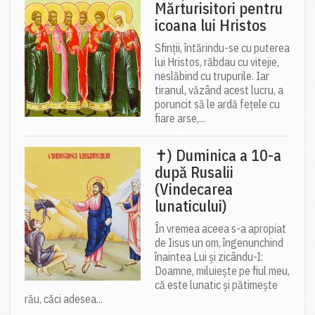
Mărturisitori pentru
icoana lui Hristos
Sfinții, întărindu-se cu puterea
lui Hristos, răbdau cu vitejie,
neslăbind cu trupurile. Iar
tiranul, văzând acest lucru, a
poruncit să le ardă fețele cu
fiare arse,...
✝) Duminica a 10-a
după Rusalii
(Vindecarea
lunaticului)
În vremea aceea s-a apropiat
de Iisus un om, îngenunchind
înaintea Lui și zicându-I:
Doamne, miluiește pe fiul meu,
că este lunatic și pătimește
rău, căci adesea...