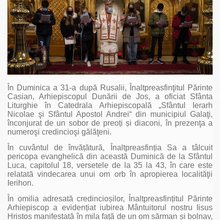
În Duminica a 31-a după Rusalii, Înaltpreasfinţitul Părinte
Casian, Arhiepiscopul Dunării de Jos, a oficiat Sfânta
Liturghie în Catedrala Arhiepiscopală „Sfântul Ierarh
Nicolae şi Sfântul Apostol Andrei“ din municipiul Galaţi,
înconjurat de un sobor de preoți și diaconi, în prezenţa a
numeroşi credincioşi gălăţeni.
În cuvântul de învățătură, Înaltpreasfinția Sa a tâlcuit
pericopa evanghelică din această Duminică de la Sfântul
Luca, capitolul 18, versetele de la 35 la 43, în care este
relatată vindecarea unui om orb în apropierea localităţii
Ierihon.
În omilia adresată credincioșilor, Înaltpreasfințitul Părinte
Arhiepiscop a evidențiat iubirea Mântuitorul nostru Iisus
Hristos manifestată în mila față de un om sărman și bolnav,