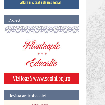
Proiect
Revista arhiepiscopiei