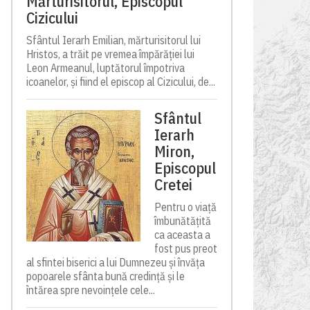
Mărturisitorul, Episcopul
Cizicului
Sfântul Ierarh Emilian, mărturisitorul lui
Hristos, a trăit pe vremea împărăției lui
Leon Armeanul, luptătorul împotriva
icoanelor, și fiind el episcop al Cizicului, de...
Sfântul
Ierarh
Miron,
Episcopul
Cretei
Pentru o viață
îmbunătățită
ca aceasta a
fost pus preot
al sfintei biserici a lui Dumnezeu și învăța
popoarele sfânta bună credință și le
întărea spre nevoințele cele...