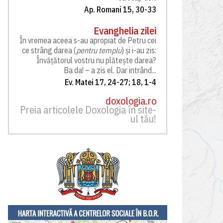
Ap. Romani 15, 30-33
Evanghelia zilei
În vremea aceea s-au apropiat de Petru cei
ce strâng darea (
pentru templu
) și i-au zis:
Învățătorul vostru nu plătește darea?
Ba da! – a zis el. Dar intrând...
Ev. Matei 17, 24-27; 18, 1-4
doxologia.ro
Preia articolele Doxologia în site-
ul tău!