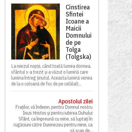
Cinstirea
Sfintei
Icoane a
Maicii
Domnului
de pe
Tolga
(Tolgska)
La miezul nopții, când toată lumea dormea,
sfântul s-a trezit și a văzut o lumină care
lumina întreg ținutul. Aceasta lumină venea
de la o coloană de foc de pe celălalt...
Apostolul zilei
Fraților, vă îndemn, pentru Domnul nostru
Iisus Hristos și pentru iubirea Duhului
Sfânt, ca împreună cu mine, să luptați în
rugăciuni către Dumnezeu pentru mine, ca
să scap de...