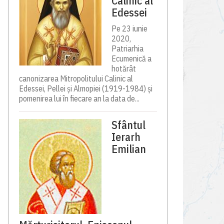
Calinic al
Edessei
Pe 23 iunie
2020,
Patriarhia
Ecumenică a
hotărât
canonizarea Mitropolitului Calinic al
Edessei, Pellei și Almopiei (1919-1984) și
pomenirea lui în fiecare an la data de...
Sfântul
Ierarh
Emilian