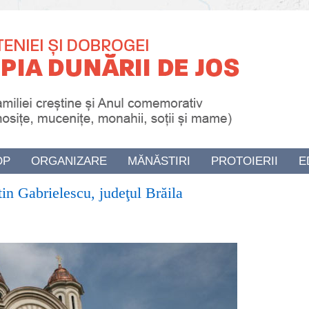
OP
ORGANIZARE
MĂNĂSTIRI
PROTOIERII
E
tin Gabrielescu, judeţul Brăila