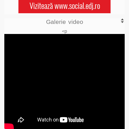
Galerie video
<p