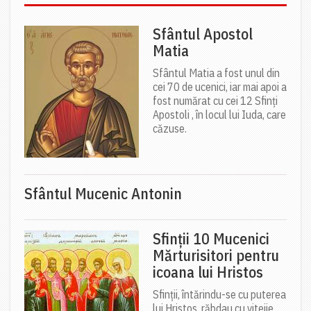
Sfântul Apostol
Matia
Sfântul Matia a fost unul din
cei 70 de ucenici, iar mai apoi a
fost numărat cu cei 12 Sfinți
Apostoli , în locul lui Iuda, care
căzuse.
Sfântul Mucenic Antonin
Sfinții 10 Mucenici
Mărturisitori pentru
icoana lui Hristos
Sfinții, întărindu-se cu puterea
lui Hristos, răbdau cu vitejie,