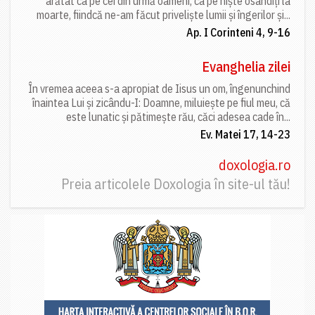
arătat ca pe cei din urmă oameni, ca pe niște osândiți la
moarte, fiindcă ne-am făcut priveliște lumii și îngerilor și...
Ap. I Corinteni 4, 9-16
Evanghelia zilei
În vremea aceea s-a apropiat de Iisus un om, îngenunchind
înaintea Lui și zicându-I: Doamne, miluiește pe fiul meu, că
este lunatic și pătimește rău, căci adesea cade în...
Ev. Matei 17, 14-23
doxologia.ro
Preia articolele Doxologia în site-ul tău!