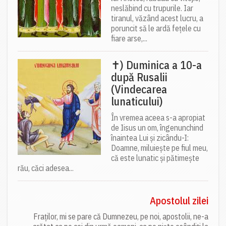
neslăbind cu trupurile. Iar
tiranul, văzând acest lucru, a
poruncit să le ardă fețele cu
fiare arse,...
✝) Duminica a 10-a
după Rusalii
(Vindecarea
lunaticului)
În vremea aceea s-a apropiat
de Iisus un om, îngenunchind
înaintea Lui și zicându-I:
Doamne, miluiește pe fiul meu,
că este lunatic și pătimește
rău, căci adesea...
Apostolul zilei
Fraților, mi se pare că Dumnezeu, pe noi, apostolii, ne-a