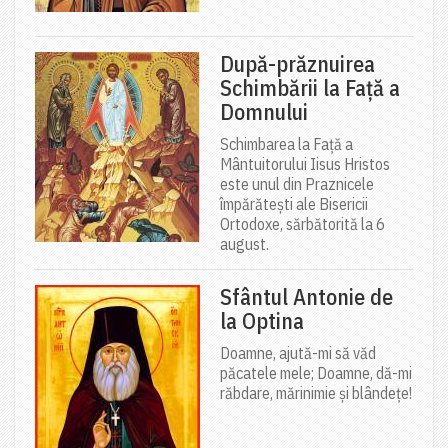
După-prăznuirea
Schimbării la Față a
Domnului
Schimbarea la Față a
Mântuitorului Iisus Hristos
este unul din Praznicele
împărătești ale Bisericii
Ortodoxe, sărbătorită la 6
august.
Sfântul Antonie de
la Optina
Doamne, ajută-mi să văd
păcatele mele; Doamne, dă-mi
răbdare, mărinimie şi blândeţe!