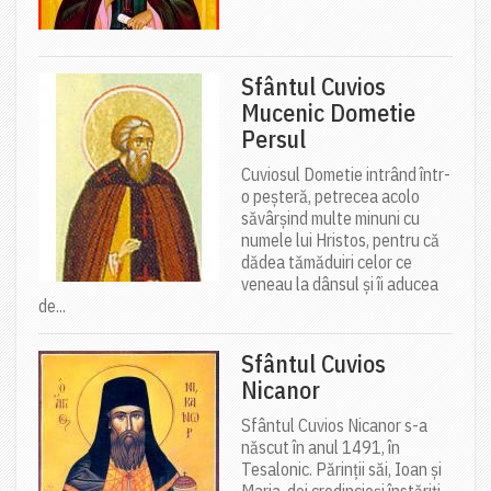
Sfântul Cuvios
Mucenic Dometie
Persul
Cuviosul Dometie intrând într-
o peșteră, petrecea acolo
săvârșind multe minuni cu
numele lui Hristos, pentru că
dădea tămăduiri celor ce
veneau la dânsul și îi aducea
de...
Sfântul Cuvios
Nicanor
Sfântul Cuvios Nicanor s-a
născut în anul 1491, în
Tesalonic. Părinții săi, Ioan și