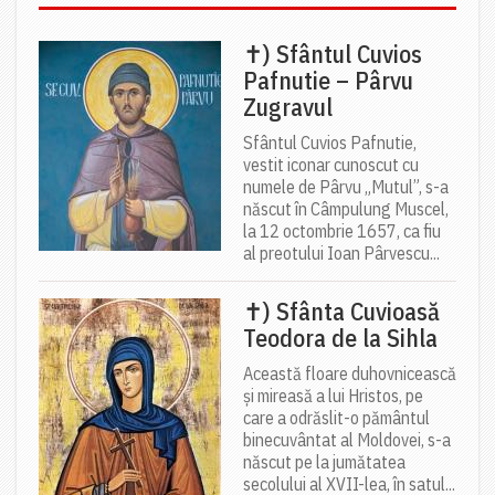
✝) Sfântul Cuvios
Pafnutie – Pârvu
Zugravul
Sfântul Cuvios Pafnutie,
vestit iconar cunoscut cu
numele de Pârvu „Mutul”, s-a
născut în Câmpulung Muscel,
la 12 octombrie 1657, ca fiu
al preotului Ioan Pârvescu...
✝) Sfânta Cuvioasă
Teodora de la Sihla
Această floare duhovnicească
și mireasă a lui Hristos, pe
care a odrăslit-o pământul
binecuvântat al Moldovei, s-a
născut pe la jumătatea
secolului al XVII-lea, în satul...