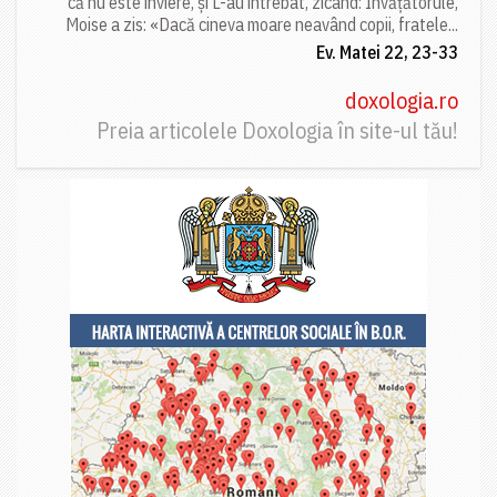
că nu este înviere, și L-au întrebat, zicând: Învățătorule,
Moise a zis: «Dacă cineva moare neavând copii, fratele...
Ev. Matei 22, 23-33
doxologia.ro
Preia articolele Doxologia în site-ul tău!