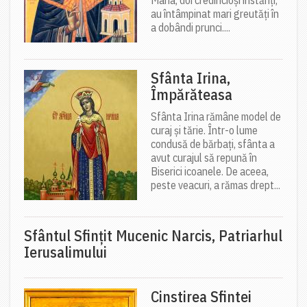
Maria, doi credincioși înstăriți,
au întâmpinat mari greutăți în
a dobândi prunci....
Sfânta Irina,
Împărăteasa
Sfânta Irina rămâne model de
curaj și tărie. Într-o lume
condusă de bărbați, sfânta a
avut curajul să repună în
Biserici icoanele. De aceea,
peste veacuri, a rămas drept...
Sfântul Sfinţit Mucenic Narcis, Patriarhul
Ierusalimului
Cinstirea Sfintei