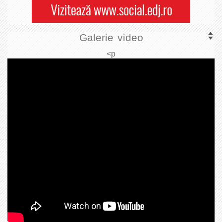
Galerie video
<p