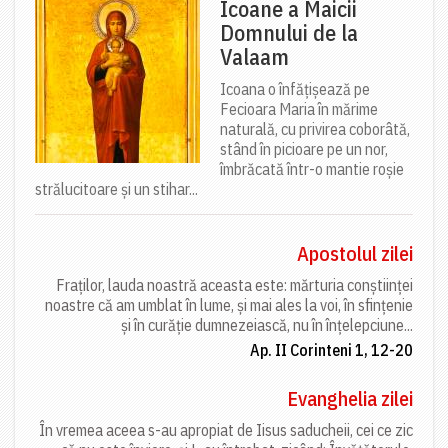
Icoane a Maicii
Domnului de la
Valaam
Icoana o înfățișează pe
Fecioara Maria în mărime
naturală, cu privirea coborâtă,
stând în picioare pe un nor,
îmbrăcată într-o mantie roșie
strălucitoare și un stihar...
Apostolul zilei
Fraților, lauda noastră aceasta este: mărturia conștiinței
noastre că am umblat în lume, și mai ales la voi, în sfințenie
și în curăție dumnezeiască, nu în înțelepciune...
Ap. II Corinteni 1, 12-20
Evanghelia zilei
În vremea aceea s-au apropiat de Iisus saducheii, cei ce zic