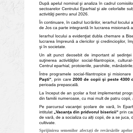
După apelul nominal şi analiza în cadrul comisiil
sectoarelor Centrului Eparhial şi ale celorlalte su
activităţi pentru anul 2026.
În continuare, în cadrul lucrărilor, ierarhul loculu
de Jos ca parte integrantă în lucrarea misionară a Bis
Ierarhul locului a evidenţiat dubla chemare a Bis
lucrarea împreună a clericilor şi credincioşilor, îm
şi în societate.
Un alt punct deosebit de important al ședinţei l
suţinerea activităţilor social-filantropice, cultur
Centrul eparhial, protoieriile, parohiile, mănăstirile
Între programele social-filantropice şi misiona
Paşti“
, prin care
2000 de copii şi peste 4300
perioada prepascală.
La început de an şcolar a fost implementat prog
din familii numeroase, cu mai mult de patru copii,
Pe parcursul vacanţei şcolare de vară, în Epar
intitulat
„Vacanţa din pridvorul bisericii“
prin ca
de vară, de a socializa cu alți copii, de a se juca, d
cultivate.
Sprijinirea semenilor afectați de revărsările apelo