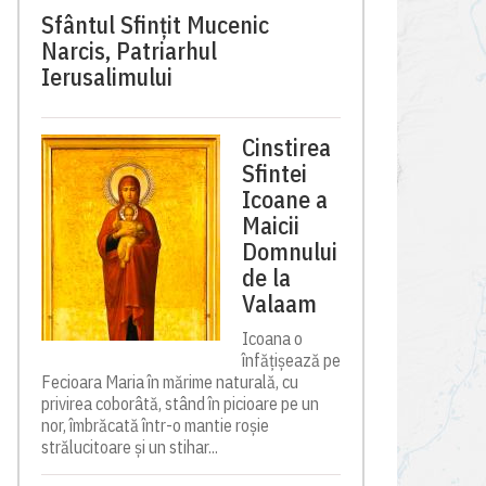
Sfântul Sfinţit Mucenic
Narcis, Patriarhul
Ierusalimului
Cinstirea
Sfintei
Icoane a
Maicii
Domnului
de la
Valaam
Icoana o
înfățișează pe
Fecioara Maria în mărime naturală, cu
privirea coborâtă, stând în picioare pe un
nor, îmbrăcată într-o mantie roșie
strălucitoare și un stihar...