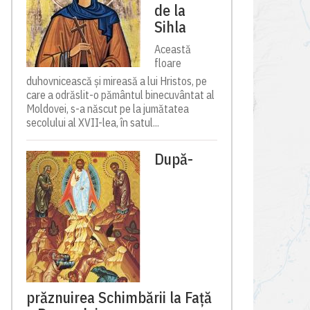
de la
Sihla
Această
floare
duhovnicească și mireasă a lui Hristos, pe
care a odrăslit-o pământul binecuvântat al
Moldovei, s-a născut pe la jumătatea
secolului al XVII-lea, în satul...
După-
prăznuirea Schimbării la Față