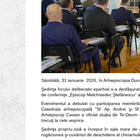
Sâmbătă, 31 ianuarie 2026, în Arhiepiscopia Dunări
Şedinţa forului deliberativ eparhial s-a desfăşurat
de conferinţe „Episcop Melchisedec Ştefănescu“ a 
Evenimentul a debutat cu participarea membrilor 
Catedrala arhiepiscopală ”Sf. Ap. Andrei şi Sf. I
Arhiepiscop Casian a oficiat slujba de Te-Deum ş
trecuţi la cele veşnice.
Şedinţa propriu-zisă a început în sala mare de 
rugăciunea şi cuvântul de deschidere al chiriarhul