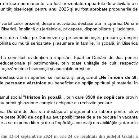
or de lucru permanente, au fost prezentate rapoartele de activitate ale
bunităţi bisericeşti pentru anul 2025 şi au fost aprobate propunerile de
i a vorbit celor prezenţi despre activitatea desfăşurată în Eparhia Dunării
ericii, împlinită cu jerfelnicie, pricepere, disponibilitate şi luciditate.
ericii de a-L sluji pe Dumnezeu şi pe semenii noştri, precum şi despre
plinită cu multă seriozitate şi asumare în familie, în şcoală, în Biserică
-a constituit evidențierea implicării Eparhiei Dunării de Jos pentru
al-educaţionale şi patrimoniale, prin toate unităţile de cult, respectiv
, aşezămintele bisericeşti şi asociaţiile creştine.
re desfăşurate în eparhie se numără şi programul
„Ne înnoim de Sf.
 de persoane vârstnice
au beneficiat de sprijin spiritual şi material în
ramul social
”Hristos în școală”
, prin care
3500 de copii
care provin
 au primit ghiozdane complet echipate cu rechizite şcolare.
hia Dunării de Jos s-a desfăşurat programul de tabere pentru elevi
re peste
3000 de copii
au avut posibilitatea de a se bucura în vacanța
e a se exprima liber și de a împărtășii celorlalți din abilitățile și darurile
r din 13-14 septembrie 2024 în cele 24 de localități din județul Galați a