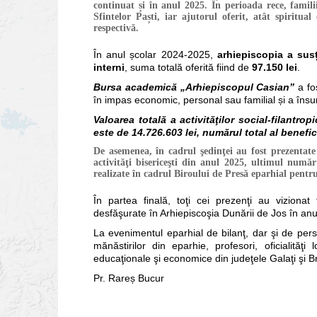
continuat și în anul 2025. În perioada rece, famili
Sfintelor Paști, iar ajutorul oferit, atât spiritua
respectivă.
În anul școlar 2024-2025,
arhiepiscopia a sus
interni
, suma totală oferită fiind de
97.150 lei
.
Bursa academică „Arhiepiscopul Casian”
a fo
în impas economic, personal sau familial și a îns
Valoarea totală a activităţilor social-filantrop
este de
14.726.603
lei, numărul total al benefi
De asemenea, în cadrul şedinţei au fost prezentate 
activităţi bisericeşti din anul 2025, ultimul numă
realizate în cadrul Biroului de Presă eparhial pentr
În partea finală, toţi cei prezenţi au vizionat 
desfăşurate în Arhiepiscoşia Dunării de Jos în anu
La evenimentul eparhial de bilanţ, dar şi de persepe
mănăstirilor din eparhie, profesori, oficialităţi
educaţionale şi economice din judeţele Galaţi şi Br
Pr. Rareș Bucur