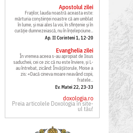
Apostolul zilei
Fraților, lauda noastră aceasta este:
mărturia conștiinței noastre că am umblat
în lume, și mai ales la voi, în sfințenie și în
curăție dumnezeiască, nu în înțelepciune...
Ap. II Corinteni 1, 12-20
Evanghelia zilei
În vremea aceea s-au apropiat de Iisus
saducheii, cei ce zic că nu este înviere, și L-
au întrebat, zicând: Învățătorule, Moise a
zis: «Dacă cineva moare neavând copii,
fratele...
Ev. Matei 22, 23-33
doxologia.ro
Preia articolele Doxologia în site-
ul tău!