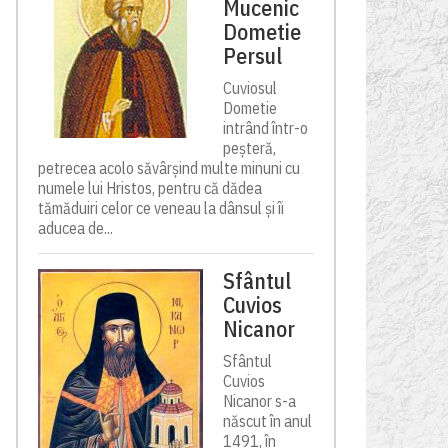
Mucenic
Dometie
Persul
Cuviosul
Dometie
intrând într-o
peșteră,
petrecea acolo săvârșind multe minuni cu
numele lui Hristos, pentru că dădea
tămăduiri celor ce veneau la dânsul și îi
aducea de...
Sfântul
Cuvios
Nicanor
Sfântul
Cuvios
Nicanor s-a
născut în anul
1491, în