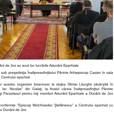
i de Jos au avut loc lucrările Adunării Eparhiale.
 sub preşedinţia Înaltpreasfinţitului Părinte Arhiepiscop Casian în sala
Centrului eparhial.
acestui organism bisericesc la slujba Sfintei Liturghii săvârşită în
er. Nicolae” din Galaţi, la finalul căreia Înaltpreasfinţitul Părinte
i Parastasul pentru toţi membrii Adunării Eparhiale a Dunării de Jos
conferințe ”Episcop Melchisedec Ştefănescu” a Centrului eparhial cu
ui Dunării de Jos.