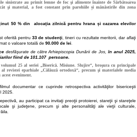
ile sinistrate au primit lemne de foc şi alimente înainte de Sărbătoarea
l cât şi material, a fost constant prin parohiile și mănăstirile din zona
ținut
50 % din alocația zilnică pentru hrana și cazarea elevilor
st oferită pentru
33 de studenţi
, tineri cu rezultate meritorii, dar aflaţi
umat o valoare totală de
90.000 de lei
.
ice
desfăşurate de către Arhiepiscopia Dunării de Jos,
în anul 2025,
ciarilor fiind de 101.107 persoane.
volumul 25 al seriei „Biserică. Misiune. Slujire“, broşura cu principale
r al revistei eparhiale „Călăuză ortodoxă“, precum şi materialele media
u acest eveniment.
filmul documentar ce cuprinde retrospectiva activităţilor bisericeşti
l 2025.
ctivă, au participat ca invitaţi preoţii protoierei, stareţii şi stareţele
 locale şi judeţene, precum şi alte personalităţi ale vieţii culturale,
ăila.