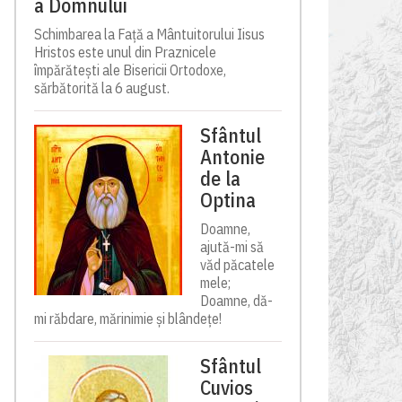
a Domnului
Schimbarea la Față a Mântuitorului Iisus
Hristos este unul din Praznicele
împărătești ale Bisericii Ortodoxe,
sărbătorită la 6 august.
Sfântul
Antonie
de la
Optina
Doamne,
ajută-mi să
văd păcatele
mele;
Doamne, dă-
mi răbdare, mărinimie şi blândeţe!
Sfântul
Cuvios