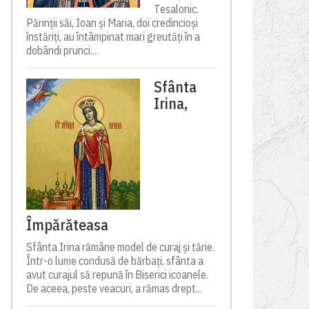
Tesalonic.
Părinții săi, Ioan și Maria, doi credincioși
înstăriți, au întâmpinat mari greutăți în a
dobândi prunci....
Sfânta
Irina,
Împărăteasa
Sfânta Irina rămâne model de curaj și tărie.
Într-o lume condusă de bărbați, sfânta a
avut curajul să repună în Biserici icoanele.
De aceea, peste veacuri, a rămas drept...