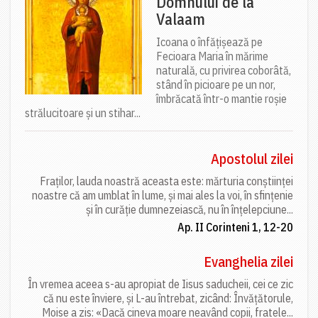
Domnului de la
Valaam
Icoana o înfățișează pe
Fecioara Maria în mărime
naturală, cu privirea coborâtă,
stând în picioare pe un nor,
îmbrăcată într-o mantie roșie
strălucitoare și un stihar...
Apostolul zilei
Fraților, lauda noastră aceasta este: mărturia conștiinței
noastre că am umblat în lume, și mai ales la voi, în sfințenie
și în curăție dumnezeiască, nu în înțelepciune...
Ap. II Corinteni 1, 12-20
Evanghelia zilei
În vremea aceea s-au apropiat de Iisus saducheii, cei ce zic
că nu este înviere, și L-au întrebat, zicând: Învățătorule,
Moise a zis: «Dacă cineva moare neavând copii, fratele...