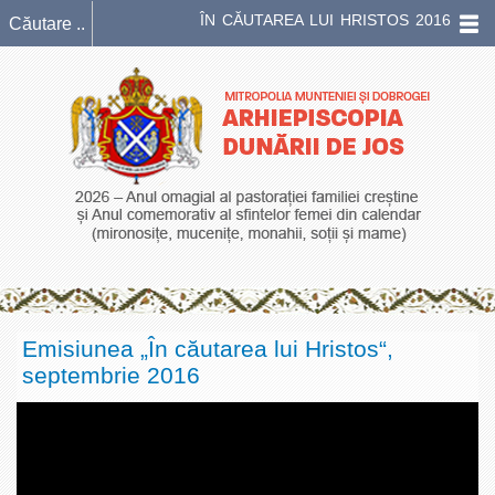
ÎN CĂUTAREA LUI HRISTOS 2016
Emisiunea „În căutarea lui Hristos“,
septembrie 2016