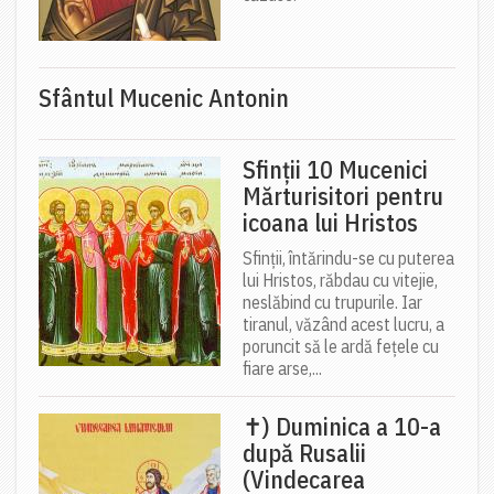
Sfântul Mucenic Antonin
Sfinții 10 Mucenici
Mărturisitori pentru
icoana lui Hristos
Sfinții, întărindu-se cu puterea
lui Hristos, răbdau cu vitejie,
neslăbind cu trupurile. Iar
tiranul, văzând acest lucru, a
poruncit să le ardă fețele cu
fiare arse,...
✝) Duminica a 10-a
după Rusalii
(Vindecarea