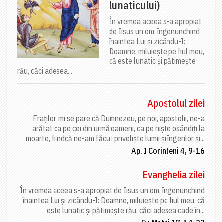
lunaticului)
În vremea aceea s-a apropiat
de Iisus un om, îngenunchind
înaintea Lui și zicându-I:
Doamne, miluiește pe fiul meu,
că este lunatic și pătimește
rău, căci adesea...
Apostolul zilei
Fraților, mi se pare că Dumnezeu, pe noi, apostolii, ne-a
arătat ca pe cei din urmă oameni, ca pe niște osândiți la
moarte, fiindcă ne-am făcut priveliște lumii și îngerilor și...
Ap. I Corinteni 4, 9-16
Evanghelia zilei
În vremea aceea s-a apropiat de Iisus un om, îngenunchind
înaintea Lui și zicându-I: Doamne, miluiește pe fiul meu, că
este lunatic și pătimește rău, căci adesea cade în...