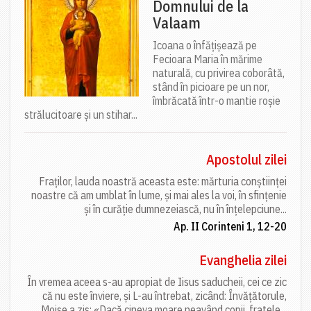
Domnului de la
Valaam
Icoana o înfățișează pe
Fecioara Maria în mărime
naturală, cu privirea coborâtă,
stând în picioare pe un nor,
îmbrăcată într-o mantie roșie
strălucitoare și un stihar...
Apostolul zilei
Fraților, lauda noastră aceasta este: mărturia conștiinței
noastre că am umblat în lume, și mai ales la voi, în sfințenie
și în curăție dumnezeiască, nu în înțelepciune...
Ap. II Corinteni 1, 12-20
Evanghelia zilei
În vremea aceea s-au apropiat de Iisus saducheii, cei ce zic
că nu este înviere, și L-au întrebat, zicând: Învățătorule,
Moise a zis: «Dacă cineva moare neavând copii, fratele...