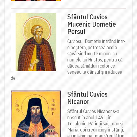
Sfântul Cuvios
Mucenic Dometie
Persul
Cuviosul Dometie intrând într-
o peșteră, petrecea acolo
săvârșind multe minuni cu
numele lui Hristos, pentru că
dădea tămăduiri celor ce
veneau la dânsul și îi aducea
de...
Sfântul Cuvios
Nicanor
Sfântul Cuvios Nicanor s-a
născut în anul 1491, în
Tesalonic. Părinții săi, Ioan și
Maria, doi credincioși înstăriți,
au întâmpinat mari greutăți în