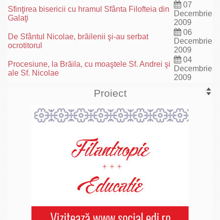
07
Sfinţirea bisericii cu hramul Sfânta Filofteia din
Decembrie
Galaţi
2009
06
De Sfântul Nicolae, brăilenii şi-au serbat
Decembrie
ocrotitorul
2009
04
Procesiune, la Brăila, cu moaştele Sf. Andrei şi
Decembrie
ale Sf. Nicolae
2009
Proiect