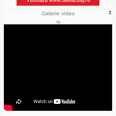
Galerie video
<p