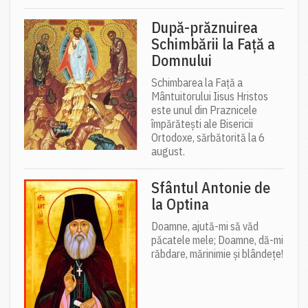
După-prăznuirea
Schimbării la Față a
Domnului
Schimbarea la Față a
Mântuitorului Iisus Hristos
este unul din Praznicele
împărătești ale Bisericii
Ortodoxe, sărbătorită la 6
august.
Sfântul Antonie de
la Optina
Doamne, ajută-mi să văd
păcatele mele; Doamne, dă-mi
răbdare, mărinimie şi blândeţe!