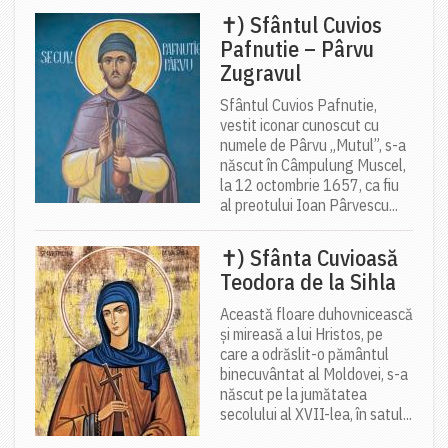
✝) Sfântul Cuvios
Pafnutie – Pârvu
Zugravul
Sfântul Cuvios Pafnutie,
vestit iconar cunoscut cu
numele de Pârvu „Mutul”, s-a
născut în Câmpulung Muscel,
la 12 octombrie 1657, ca fiu
al preotului Ioan Pârvescu...
✝) Sfânta Cuvioasă
Teodora de la Sihla
Această floare duhovnicească
și mireasă a lui Hristos, pe
care a odrăslit-o pământul
binecuvântat al Moldovei, s-a
născut pe la jumătatea
secolului al XVII-lea, în satul...