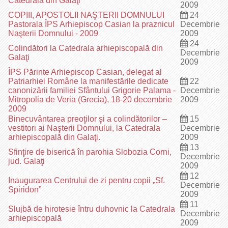
Catedrala din Galaţi
2009
COPIII, APOSTOLII NAŞTERII DOMNULUI
24
Pastorala ÎPS Arhiepiscop Casian la praznicul
Decembrie
Naşterii Domnului - 2009
2009
24
Colindători la Catedrala arhiepiscopală din
Decembrie
Galaţi
2009
ÎPS Părinte Arhiepiscop Casian, delegat al
Patriarhiei Române la manifestările dedicate
22
canonizării familiei Sfântului Grigorie Palama -
Decembrie
Mitropolia de Veria (Grecia), 18-20 decembrie
2009
2009
Binecuvântarea preoţilor şi a colindătorilor –
15
vestitori ai Naşterii Domnului, la Catedrala
Decembrie
arhiepiscopală din Galaţi.
2009
13
Sfinţire de biserică în parohia Slobozia Corni,
Decembrie
jud. Galaţi
2009
12
Inaugurarea Centrului de zi pentru copii „Sf.
Decembrie
Spiridon”
2009
11
Slujbă de hirotesie întru duhovnic la Catedrala
Decembrie
arhiepiscopală
2009