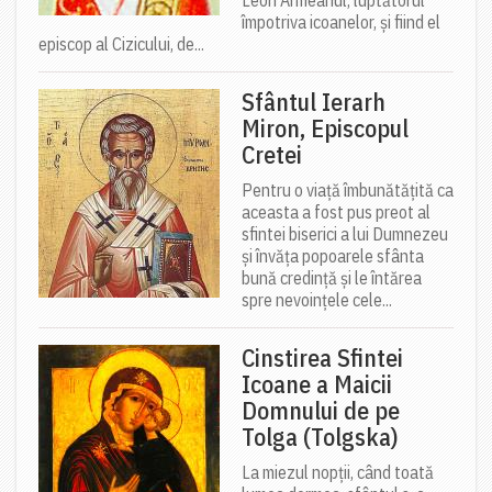
Leon Armeanul, luptătorul
împotriva icoanelor, și fiind el
episcop al Cizicului, de...
Sfântul Ierarh
Miron, Episcopul
Cretei
Pentru o viață îmbunătățită ca
aceasta a fost pus preot al
sfintei biserici a lui Dumnezeu
și învăța popoarele sfânta
bună credință și le întărea
spre nevoințele cele...
Cinstirea Sfintei
Icoane a Maicii
Domnului de pe
Tolga (Tolgska)
La miezul nopții, când toată