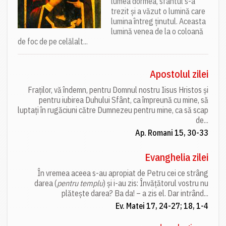
lumea dormea, sfântul s-a
trezit și a văzut o lumină care
lumina întreg ținutul. Aceasta
lumină venea de la o coloană
de foc de pe celălalt...
Apostolul zilei
Fraților, vă îndemn, pentru Domnul nostru Iisus Hristos și
pentru iubirea Duhului Sfânt, ca împreună cu mine, să
luptați în rugăciuni către Dumnezeu pentru mine, ca să scap
de...
Ap. Romani 15, 30-33
Evanghelia zilei
În vremea aceea s-au apropiat de Petru cei ce strâng
darea (
pentru templu
) și i-au zis: Învățătorul vostru nu
plătește darea? Ba da! – a zis el. Dar intrând...
Ev. Matei 17, 24-27; 18, 1-4