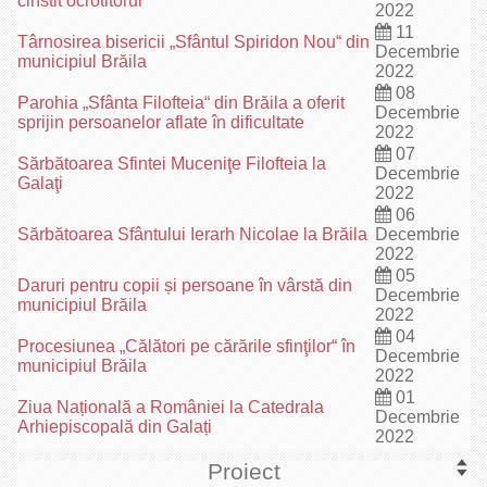
cinstit ocrotitorul
2022
11
Târnosirea bisericii „Sfântul Spiridon Nou“ din
Decembrie
municipiul Brăila
2022
08
Parohia „Sfânta Filofteia“ din Brăila a oferit
Decembrie
sprijin persoanelor aflate în dificultate
2022
07
Sărbătoarea Sfintei Muceniţe Filofteia la
Decembrie
Galaţi
2022
06
Sărbătoarea Sfântului Ierarh Nicolae la Brăila
Decembrie
2022
05
Daruri pentru copii și persoane în vârstă din
Decembrie
municipiul Brăila
2022
04
Procesiunea „Călători pe cărările sfinţilor“ în
Decembrie
municipiul Brăila
2022
01
Ziua Națională a României la Catedrala
Decembrie
Arhiepiscopală din Galați
2022
Proiect