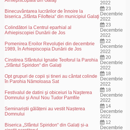
Arhiepiscopală din Galaţi
2022
23
Binecuvântarea lucrărilor de înnoire la
Decembrie
biserica „Sfânta Filofteia“ din municipiul Galaţi
2022
23
Colindători la Centrul eparhial al
Decembrie
Arhiepiscopiei Dunării de Jos
2022
22
Pomenirea Eroilor Revoluţiei din decembrie
Decembrie
1989, în Arhiepiscopia Dunării de Jos
2022
20
Cinstirea Sfântului Ignatie Teoforul la Parohia
Decembrie
„Sfântul Spiridon“ din Galați
2022
18
Opt grupuri de copii și tineri au cântat colinde
Decembrie
în Parohia Nămoloasa Sat
2022
18
Festivalul de datini şi obiceiuri la Naşterea
Decembrie
Domnului şi Anul Nou Tudor Pamfile
2022
14
Seminariștii gălățeni au vestit Nașterea
Decembrie
Domnului
2022
12
Biserica „Sfântul Spiridon“ din Galați și-a
Decembrie