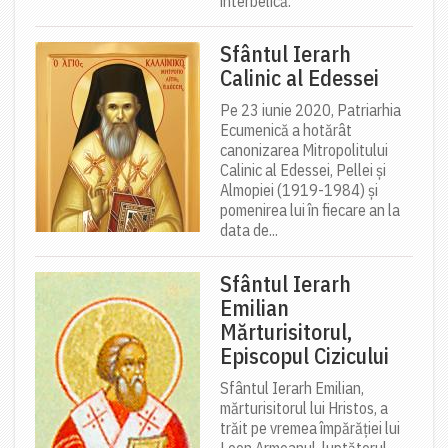
interbelică.
Sfântul Ierarh
Calinic al Edessei
Pe 23 iunie 2020, Patriarhia
Ecumenică a hotărât
canonizarea Mitropolitului
Calinic al Edessei, Pellei și
Almopiei (1919-1984) și
pomenirea lui în fiecare an la
data de...
Sfântul Ierarh
Emilian
Mărturisitorul,
Episcopul Cizicului
Sfântul Ierarh Emilian,
mărturisitorul lui Hristos, a
trăit pe vremea împărăției lui