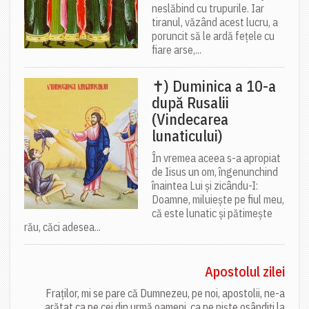
neslăbind cu trupurile. Iar
tiranul, văzând acest lucru, a
poruncit să le ardă fețele cu
fiare arse,...
✝) Duminica a 10-a
după Rusalii
(Vindecarea
lunaticului)
În vremea aceea s-a apropiat
de Iisus un om, îngenunchind
înaintea Lui și zicându-I:
Doamne, miluiește pe fiul meu,
că este lunatic și pătimește
rău, căci adesea...
Apostolul zilei
Fraților, mi se pare că Dumnezeu, pe noi, apostolii, ne-a
arătat ca pe cei din urmă oameni, ca pe niște osândiți la