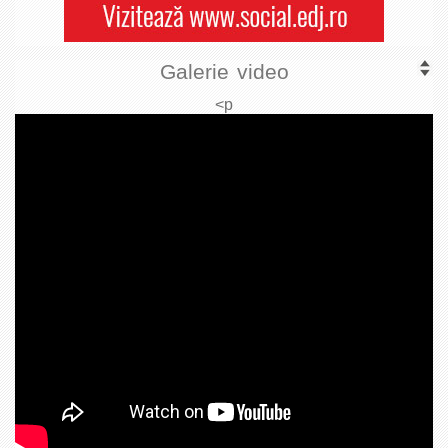
Galerie video
<p