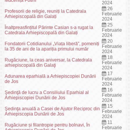
Muceniță Fotini“
2024
26
Profesorii de religie, reuniți la Catedrala
Februarie
Arhiepiscopală din Galați
2024
25
Înaltpreasfințitul Părinte Casian s-a rugat la
Februarie
Catedrala Arhiepiscopală din Galați
2024
20
Fondatorii Cotidianului „Viața liberă”, pomeniți
Februarie
la 35 de ani de la apariția primului număr
2024
18
Rugăciune, la ceas aniversar, la Catedrala
Februarie
arhiepiscopală din Galaţi
2024
17
Adunarea eparhială a Arhiepiscopiei Dunării
Februarie
de Jos
2024
16
Şedinţă de lucru a Consiliului Eparhial al
Februarie
Arhiepiscopiei Dunării de Jos
2024
15
Şedinţa anuală a Casei de Ajutor Reciproc din
Februarie
Arhiepiscopia Dunării de Jos
2024
11
Rugăciune și filantropie pentru bolnavi, în
Februarie