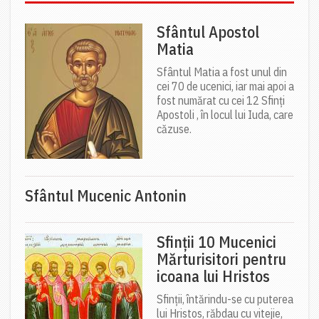
Sfântul Apostol
Matia
Sfântul Matia a fost unul din
cei 70 de ucenici, iar mai apoi a
fost numărat cu cei 12 Sfinți
Apostoli , în locul lui Iuda, care
căzuse.
Sfântul Mucenic Antonin
Sfinții 10 Mucenici
Mărturisitori pentru
icoana lui Hristos
Sfinții, întărindu-se cu puterea
lui Hristos, răbdau cu vitejie,