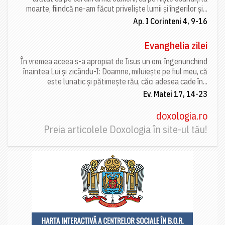
moarte, fiindcă ne-am făcut priveliște lumii și îngerilor și...
Ap. I Corinteni 4, 9-16
Evanghelia zilei
În vremea aceea s-a apropiat de Iisus un om, îngenunchind
înaintea Lui și zicându-I: Doamne, miluiește pe fiul meu, că
este lunatic și pătimește rău, căci adesea cade în...
Ev. Matei 17, 14-23
doxologia.ro
Preia articolele Doxologia în site-ul tău!