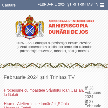
FEBRUARIE 2024 ŞTIRI TRINITAS TV
Februarie 2024 ştiri Trinitas TV
28
Procesiune cu moaștele Sfântului Ioan Casian,
Februarie
la Galați
2024
27
Hramul Atelierului de lumânări „Sfânta
Februarie