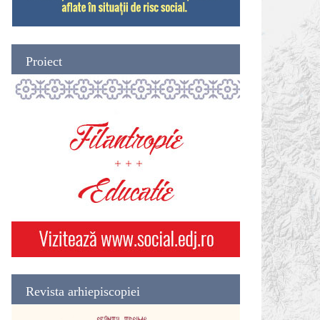
Proiect
Revista arhiepiscopiei