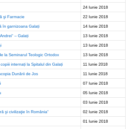
24 Iunie 2018
nă şi Farmacie
22 Iunie 2018
ă în garnizoana Galați
14 Iunie 2018
 Andrei“ – Galați
13 Iunie 2018
i
13 Iunie 2018
de la Seminarul Teologic Ortodox
13 Iunie 2018
piii internați la Spitalul din Galați
11 Iunie 2018
scopia Dunării de Jos
11 Iunie 2018
i
07 Iunie 2018
u
05 Iunie 2018
03 Iunie 2018
ă şi civilizaţie în România“
02 Iunie 2018
01 Iunie 2018