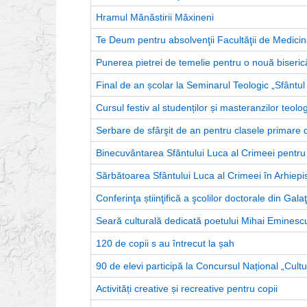
Hramul Mănăstirii Măxineni
Te Deum pentru absolvenţii Facultăţii de Medici
Punerea pietrei de temelie pentru o nouă biseric
Final de an școlar la Seminarul Teologic „Sfântul
Cursul festiv al studenților și masteranzilor teolog
Serbare de sfârşit de an pentru clasele primare 
Binecuvântarea Sfântului Luca al Crimeei pentru co
Sărbătoarea Sfântului Luca al Crimeei în Arhiepi
Conferinţa știinţifică a şcolilor doctorale din Galaţ
Seară culturală dedicată poetului Mihai Eminesc
120 de copii s au întrecut la șah
90 de elevi participă la Concursul Național „Cultur
Activități creative și recreative pentru copii