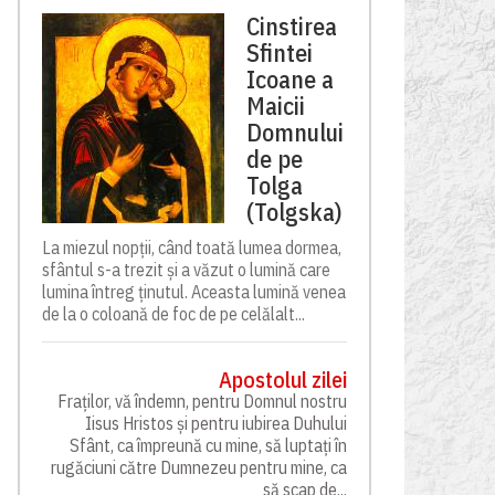
Cinstirea
Sfintei
Icoane a
Maicii
Domnului
de pe
Tolga
(Tolgska)
La miezul nopții, când toată lumea dormea,
sfântul s-a trezit și a văzut o lumină care
lumina întreg ținutul. Aceasta lumină venea
de la o coloană de foc de pe celălalt...
Apostolul zilei
Fraților, vă îndemn, pentru Domnul nostru
Iisus Hristos și pentru iubirea Duhului
Sfânt, ca împreună cu mine, să luptați în
rugăciuni către Dumnezeu pentru mine, ca
să scap de...