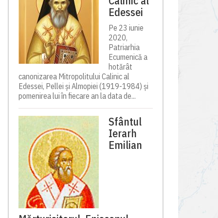
Calinic al
Edessei
Pe 23 iunie
2020,
Patriarhia
Ecumenică a
hotărât
canonizarea Mitropolitului Calinic al
Edessei, Pellei și Almopiei (1919-1984) și
pomenirea lui în fiecare an la data de...
Sfântul
Ierarh
Emilian