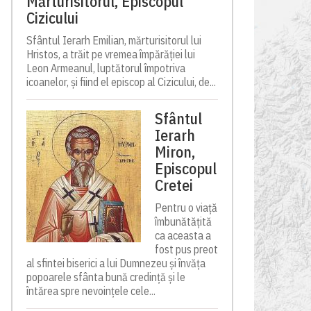
Mărturisitorul, Episcopul
Cizicului
Sfântul Ierarh Emilian, mărturisitorul lui
Hristos, a trăit pe vremea împărăției lui
Leon Armeanul, luptătorul împotriva
icoanelor, și fiind el episcop al Cizicului, de...
Sfântul
Ierarh
Miron,
Episcopul
Cretei
Pentru o viață
îmbunătățită
ca aceasta a
fost pus preot
al sfintei biserici a lui Dumnezeu și învăța
popoarele sfânta bună credință și le
întărea spre nevoințele cele...