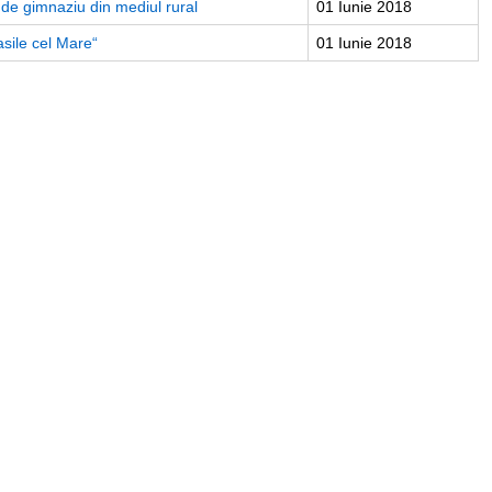
i de gimnaziu din mediul rural
01 Iunie 2018
asile cel Mare“
01 Iunie 2018