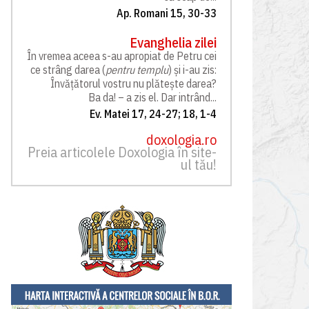
Ap. Romani 15, 30-33
Evanghelia zilei
În vremea aceea s-au apropiat de Petru cei
ce strâng darea (
pentru templu
) și i-au zis:
Învățătorul vostru nu plătește darea?
Ba da! – a zis el. Dar intrând...
Ev. Matei 17, 24-27; 18, 1-4
doxologia.ro
Preia articolele Doxologia în site-
ul tău!