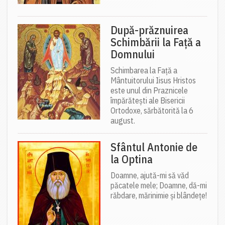
După-prăznuirea
Schimbării la Față a
Domnului
Schimbarea la Față a
Mântuitorului Iisus Hristos
este unul din Praznicele
împărătești ale Bisericii
Ortodoxe, sărbătorită la 6
august.
Sfântul Antonie de
la Optina
Doamne, ajută-mi să văd
păcatele mele; Doamne, dă-mi
răbdare, mărinimie şi blândeţe!