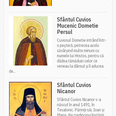
Sfântul Cuvios
Mucenic Dometie
Persul
Cuviosul Dometie intrând într-
o peșteră, petrecea acolo
săvârșind multe minuni cu
numele lui Hristos, pentru că
dădea tămăduiri celor ce
veneau la dânsul și îi aducea
de...
Sfântul Cuvios
Nicanor
Sfântul Cuvios Nicanor s-a
născut în anul 1491, în
Tesalonic. Părinții săi, Ioan și
Maria, doi credincioși înstăriți,