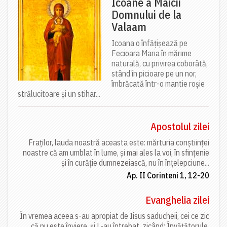
Icoane a Maicii
Domnului de la
Valaam
Icoana o înfățișează pe
Fecioara Maria în mărime
naturală, cu privirea coborâtă,
stând în picioare pe un nor,
îmbrăcată într-o mantie roșie
strălucitoare și un stihar...
Apostolul zilei
Fraților, lauda noastră aceasta este: mărturia conștiinței
noastre că am umblat în lume, și mai ales la voi, în sfințenie
și în curăție dumnezeiască, nu în înțelepciune...
Ap. II Corinteni 1, 12-20
Evanghelia zilei
În vremea aceea s-au apropiat de Iisus saducheii, cei ce zic
că nu este înviere, și L-au întrebat, zicând: Învățătorule,