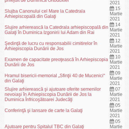
prilejuit de Duminica Ortodoxiei
2021
15
Slujba Canonului cel Mare la Catedrala
Martie
Arhiepiscopală din Galaţi
2021
14
Slujire arhierească la Catedrala arhiepiscopală din
Martie
Galaţi în Duminica Izgonirii lui Adam din Rai
2021
12
Şedinţă de lucru cu responsabilii cimitirelor în
Martie
Arhiepiscopia Dunării de Jos
2021
10
Examen de capacitate preoţească în Arhiepiscopia
Martie
Dunării de Jos
2021
09
Hramul bisericii-memorial „Sfinţii 40 de Mucenici“
Martie
din Galaţi
2021
Slujire arhierească şi ajutoare oferite semenilor
07
nevoiaşi în Arhiepiscopia Dunării de Jos la
Martie
Duminica Înfricoşătoarei Judecăţi
2021
05
Conferinţă şi lansare de carte la Galaţi
Martie
2021
05
Ajutoare pentru Spitalul TBC din Galaţi
Martie