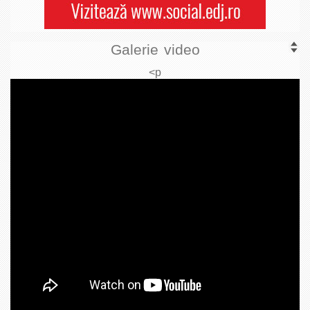
Galerie video
<p