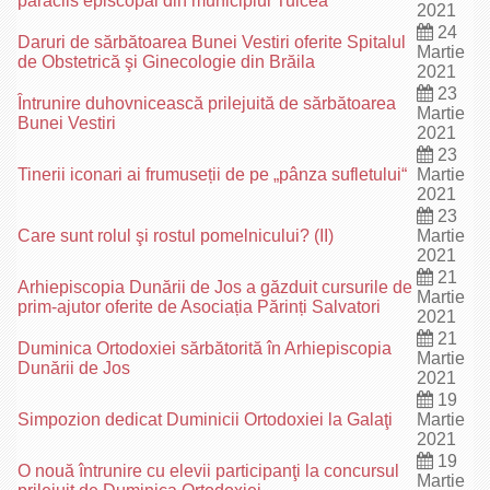
paraclis episcopal din municipiul Tulcea
2021
24
Daruri de sărbătoarea Bunei Vestiri oferite Spitalul
Martie
de Obstetrică şi Ginecologie din Brăila
2021
23
Întrunire duhovnicească prilejuită de sărbătoarea
Martie
Bunei Vestiri
2021
23
Tinerii iconari ai frumuseții de pe „pânza sufletului“
Martie
2021
23
Care sunt rolul şi rostul pomelnicului? (II)
Martie
2021
21
Arhiepiscopia Dunării de Jos a găzduit cursurile de
Martie
prim-ajutor oferite de Asociația Părinți Salvatori
2021
21
Duminica Ortodoxiei sărbătorită în Arhiepiscopia
Martie
Dunării de Jos
2021
19
Simpozion dedicat Duminicii Ortodoxiei la Galaţi
Martie
2021
19
O nouă întrunire cu elevii participanţi la concursul
Martie