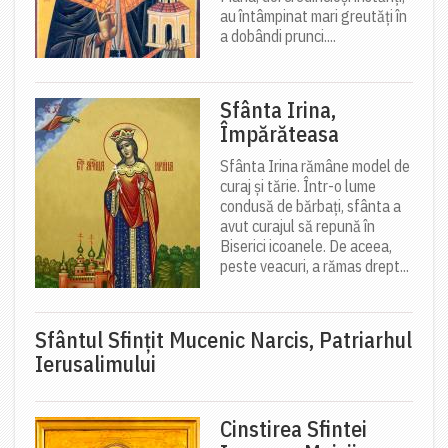
au întâmpinat mari greutăți în
a dobândi prunci....
Sfânta Irina,
Împărăteasa
Sfânta Irina rămâne model de
curaj și tărie. Într-o lume
condusă de bărbați, sfânta a
avut curajul să repună în
Biserici icoanele. De aceea,
peste veacuri, a rămas drept...
Sfântul Sfinţit Mucenic Narcis, Patriarhul
Ierusalimului
Cinstirea Sfintei