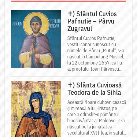
✝) Sfântul Cuvios
Pafnutie – Pârvu
Zugravul
Sfântul Cuvios Pafnutie,
vestit iconar cunoscut cu
numele de Pârvu „Mutul”, s-a
născut în Câmpulung Muscel,
la 12 octombrie 1657, ca fiu
al preotului Ioan Pârvescu...
✝) Sfânta Cuvioasă
Teodora de la Sihla
Această floare duhovnicească
și mireasă a lui Hristos, pe
care a odrăslit-o pământul
binecuvântat al Moldovei, s-a
născut pe la jumătatea
secolului al XVII-lea, în satul...