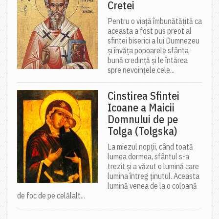
Cretei
Pentru o viață îmbunătățită ca
aceasta a fost pus preot al
sfintei biserici a lui Dumnezeu
și învăța popoarele sfânta
bună credință și le întărea
spre nevoințele cele...
Cinstirea Sfintei
Icoane a Maicii
Domnului de pe
Tolga (Tolgska)
La miezul nopții, când toată
lumea dormea, sfântul s-a
trezit și a văzut o lumină care
lumina întreg ținutul. Aceasta
lumină venea de la o coloană
de foc de pe celălalt...