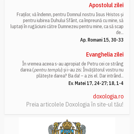
Apostolul zilei
Fraților, vă îndemn, pentru Domnul nostru Iisus Hristos și
pentru iubirea Duhului Sfânt, ca împreună cu mine, să
luptați în rugăciuni către Dumnezeu pentru mine, ca să scap
de...
Ap. Romani 15, 30-33
Evanghelia zilei
În vremea aceea s-au apropiat de Petru cei ce strâng
darea (
pentru templu
) și i-au zis: Învățătorul vostru nu
plătește darea? Ba da! – a zis el. Dar intrând...
Ev. Matei 17, 24-27; 18, 1-4
doxologia.ro
Preia articolele Doxologia în site-ul tău!