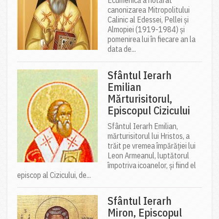
Ecumenică a hotărât
canonizarea Mitropolitului
Calinic al Edessei, Pellei și
Almopiei (1919-1984) și
pomenirea lui în fiecare an la
data de...
Sfântul Ierarh
Emilian
Mărturisitorul,
Episcopul Cizicului
Sfântul Ierarh Emilian,
mărturisitorul lui Hristos, a
trăit pe vremea împărăției lui
Leon Armeanul, luptătorul
împotriva icoanelor, și fiind el
episcop al Cizicului, de...
Sfântul Ierarh
Miron, Episcopul