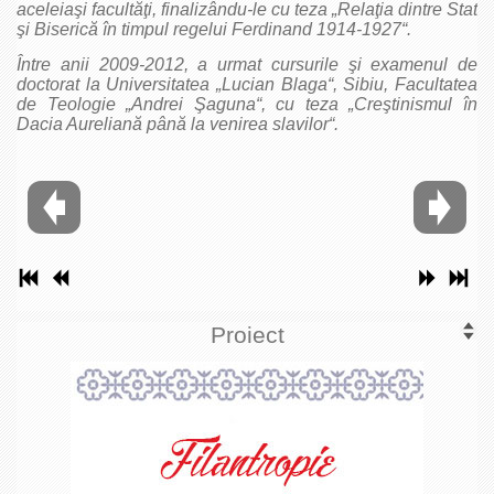
aceleia
ş
i facultă
ţ
i, finalizându-le cu teza „Relaţia dintre Stat
şi Biserică în timpul regelui Ferdinand 1914-1927“.
Între anii 2009-2012, a urmat cursurile şi examenul de
doctorat la Universitatea „Lucian Blaga“, Sibiu, Facultatea
de Teologie „Andrei Şaguna“, cu teza „Creştinismul în
Dacia Aureliană până la venirea slavilor“.
Proiect