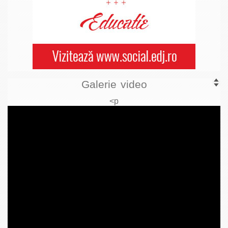
Galerie video
<p