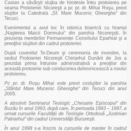
Casian a săvârşit slujba de hirotesie întru protoiereu pe
seama Protoieriei Nicoreşti a pc pr. dr. Mihai Roşu, preot
slujitor la Catedrala „Sf. Mare Mucenic Gheorghe“ din
Tecuci.
Evenimentul a avut loc în istorica biserică cu hramul
„Naşterea Maicii Domnului“ din parohia Nicoreşști, în
prezența membrilor Permanenței Consiliului Eparhial şi a
preoţilor slujitori din cadrul protoieriei.
După cuvenitul Te-Deum şi ceremonia de investire, la
sediul Protoieriei Nicoreşti Chiriarhul Dunării de Jos a
prezidat prima întrunire administrativă a preoţilor din
această protoierie sub conducerea duhovnicească a noului
protoiereu.
Pc pr. dr. Ro
ş
u Mihai este preot coslujitor la parohia
„Sfântul Mare Mucenic Gheorghe“ din Tecuci din anul
2005.
A absolvit Seminarul Teologic „Chesarie Episcopul“ din
Buzău în anul 1993, după care, în perioada 1993 – 1997, a
urmat cursurile Facultăţii de Teologie Ortodoxă „Justinian
Patriarhul“ din cadrul Universităţii Bucure
ş
ti.
În anul 1998 s-a înscris la cursurile de master în cadrul