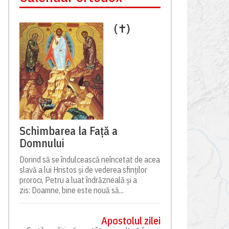
(✝)
Schimbarea la Față a
Domnului
Dorind să se îndulcească neîncetat de acea
slavă a lui Hristos și de vederea sfinților
proroci, Petru a luat îndrăzneală și a
zis: Doamne, bine este nouă să...
Apostolul zilei