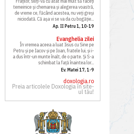
Fraților, siliți-vă cu atât mai mult să faceți
temeinice și chemarea și alegerea voastră,
de vreme ce, făcând acestea, nu veți greși
niciodată. Că așa vi se va da cu bogăție...
Ap. II Petru 1, 10-19
Evanghelia zilei
În vremea aceea a luat Iisus cu Sine pe
Petru și pe Iacov și pe Ioan, fratele lui, și i-
a dus într-un munte înalt, de o parte. Și S-a
schimbat la față înaintea lor...
Ev. Matei 17, 1-9
doxologia.ro
Preia articolele Doxologia în site-
ul tău!