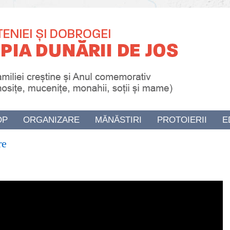
OP
ORGANIZARE
MĂNĂSTIRI
PROTOIERII
E
re