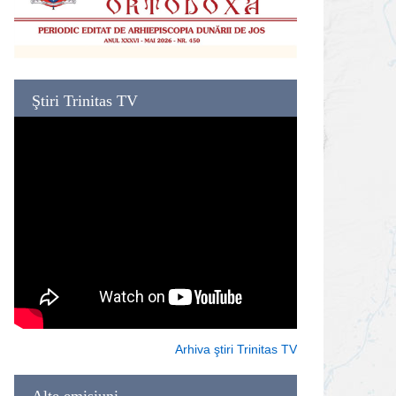
Ştiri Trinitas TV
Arhiva ştiri Trinitas TV
Alte emisiuni