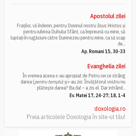
Apostolul zilei
Fraților, vă îndemn, pentru Domnul nostru Iisus Hristos și
pentru iubirea Duhului Sfânt, ca împreună cu mine, să
luptați în rugăciuni către Dumnezeu pentru mine, ca să scap
de...
Ap. Romani 15, 30-33
Evanghelia zilei
În vremea aceea s-au apropiat de Petru cei ce strâng
darea (
pentru templu
) și i-au zis: Învățătorul vostru nu
plătește darea? Ba da! – a zis el. Dar intrând...
Ev. Matei 17, 24-27; 18, 1-4
doxologia.ro
Preia articolele Doxologia în site-ul tău!