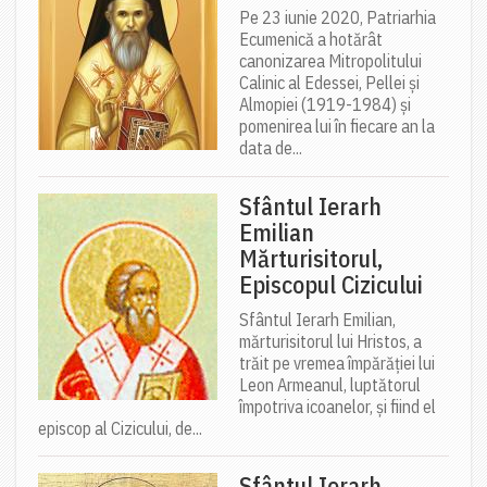
Pe 23 iunie 2020, Patriarhia
Ecumenică a hotărât
canonizarea Mitropolitului
Calinic al Edessei, Pellei și
Almopiei (1919-1984) și
pomenirea lui în fiecare an la
data de...
Sfântul Ierarh
Emilian
Mărturisitorul,
Episcopul Cizicului
Sfântul Ierarh Emilian,
mărturisitorul lui Hristos, a
trăit pe vremea împărăției lui
Leon Armeanul, luptătorul
împotriva icoanelor, și fiind el
episcop al Cizicului, de...
Sfântul Ierarh