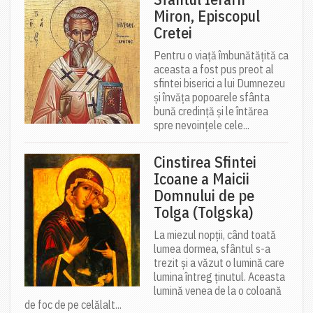
Miron, Episcopul
Cretei
Pentru o viață îmbunătățită ca
aceasta a fost pus preot al
sfintei biserici a lui Dumnezeu
și învăța popoarele sfânta
bună credință și le întărea
spre nevoințele cele...
Cinstirea Sfintei
Icoane a Maicii
Domnului de pe
Tolga (Tolgska)
La miezul nopții, când toată
lumea dormea, sfântul s-a
trezit și a văzut o lumină care
lumina întreg ținutul. Aceasta
lumină venea de la o coloană
de foc de pe celălalt...