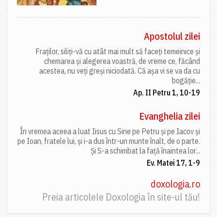
Apostolul zilei
Fraților, siliți-vă cu atât mai mult să faceți temeinice și
chemarea și alegerea voastră, de vreme ce, făcând
acestea, nu veți greși niciodată. Că așa vi se va da cu
bogăție...
Ap. II Petru 1, 10-19
Evanghelia zilei
În vremea aceea a luat Iisus cu Sine pe Petru și pe Iacov și
pe Ioan, fratele lui, și i-a dus într-un munte înalt, de o parte.
Și S-a schimbat la față înaintea lor...
Ev. Matei 17, 1-9
doxologia.ro
Preia articolele Doxologia în site-ul tău!