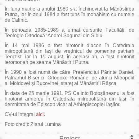
În luna martie a anului 1980 s-a închinoviat la Mănăstirea
Putna, iar în anul 1984 a fost tuns în monahism cu numele
de Calinic.
În perioada 1985-1989 a urmat cursurile Facultății de
Teologie Ortodoxă ‘Andrei Șaguna’ din Sibiu.
În 14 mai 1986 a fost hirotonit diacon în Catedrala
mitropolitană din Iași de vrednicul de pomenire patriarh
Teoctist, iar la 15 august, în același an, a fost hirotonit
ieromonah pe seama Mănăstirii Putna.
În 1990 a fost numit de către Preafericitul Părinte Daniel,
Patriarhul Bisericii Ortodoxe Române, pe atunci Mitropolit
al Moldovei și Bucovinei, stareț al Mănăstirii Râșca.
În data de 25 martie 1991, PS Calinic Botoșăneanul a fost
hirotonit arhiereu în Catedrala mitropolitană din Iași, în
demnitatea de Episcop vicar al Arhiepiscopiei Iaşilor.
CV-ul integral
aici
.
Foto credit: Ziarul Lumina
Proiect