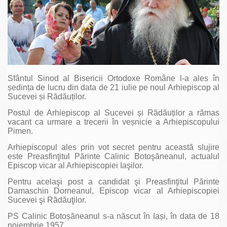
Sfântul Sinod al Bisericii Ortodoxe Române l-a ales în
ședința de lucru din data de 21 iulie pe noul Arhiepiscop al
Sucevei și Rădăuților.
Postul de Arhiepiscop al Sucevei și Rădăuților a rămas
vacant ca urmare a trecerii în veșnicie a Arhiepiscopului
Pimen.
Arhiepiscopul ales prin vot secret pentru această slujire
este Preasfinţitul Părinte Calinic Botoşăneanul, actualul
Episcop vicar al Arhiepiscopiei Iaşilor.
Pentru acelaşi post a candidat şi Preasfinţitul Părinte
Damaschin Dorneanul, Episcop vicar al Arhiepiscopiei
Sucevei şi Rădăuţilor.
PS Calinic Botoșăneanul s-a născut în Iași, în data de 18
noiembrie 1957.