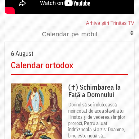
Arhiva ştiri Trinitas TV
Calendar pe mobil
6 August
Calendar ortodox
(✝) Schimbarea la
Față a Domnului
Dorind să se îndulcească
neîncetat de acea slavă a lui
Hristos și de vederea sfinților
proroci, Petru a luat
îndrăzneală și a zis: Doamne,
bine este nouă să...