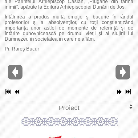
ale Părintelui Arhiepiscop Casian, „Plugărie din ţarina
inimii“, apărute la Editura Arhiepiscopiei Dunării de Jos.
Întâlnirea a produs multă emoţie şi bucurie în rândul
profesorilor şi al absolvenţilor, cu toţii conştientizând
importanţa unor astfel de momente de referinţă şi de
întărire duhovnicească pe drumul vieţii şi al slujirii lui
Dumnezeu în societatea în care ne aflăm.
Pr. Rareş Bucur
Proiect