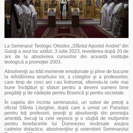
La Seminarul Teologic Ortodox „Sfântul Apostol Andrei“ din
Galaţi a avut loc astăzi, 3 iulie 2023, revederea după 20 de
ani de la absolvirea cursurilor din această instituţie
teologică a promoţiei 2003.
Absolvenţii au trăit momente emoţionate şi pline de bucurie
la reîntâlnirea ierarhului lor, a colegilor şi a profesorilor,
care timp de cinci ani i-au îndrumat, oferindu-le cele mai
bune învăţături şi sfaturi pentru a deveni oameni bine
pregătiţi şi de nădejde pentru Biserică şi pentru societate.
În capela din incinta seminarului, un sobor de preoţi a
oficiat Sfânta Liturghie, după care a urmat un Parastas
pentru toţi profesorii, preoţii şi absolvenţii din promoţia
amintită, trecuţi la cele veşnice şi o slujbă de mulţumire
pentru binefacerile lui Dumnezeu revărsate asupra
cadrelor didactice, absolvenţilor şi ostenitorii Seminarului