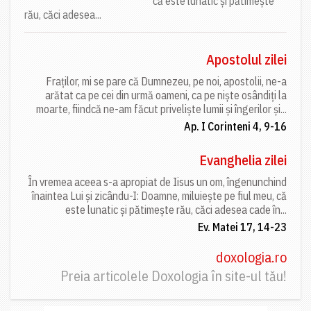
că este lunatic și pătimește
rău, căci adesea...
Apostolul zilei
Fraților, mi se pare că Dumnezeu, pe noi, apostolii, ne-a
arătat ca pe cei din urmă oameni, ca pe niște osândiți la
moarte, fiindcă ne-am făcut priveliște lumii și îngerilor și...
Ap. I Corinteni 4, 9-16
Evanghelia zilei
În vremea aceea s-a apropiat de Iisus un om, îngenunchind
înaintea Lui și zicându-I: Doamne, miluiește pe fiul meu, că
este lunatic și pătimește rău, căci adesea cade în...
Ev. Matei 17, 14-23
doxologia.ro
Preia articolele Doxologia în site-ul tău!