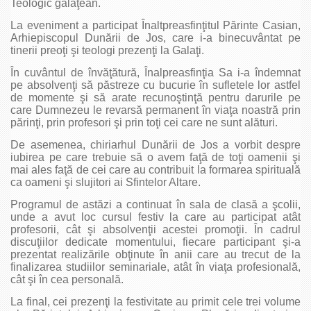
Teologic gălăţean.
La eveniment a participat Înaltpreasfinţitul Părinte Casian,
Arhiepiscopul Dunării de Jos, care i-a binecuvântat pe
tinerii preoţi şi teologi prezenţi la Galaţi.
În cuvântul de învăţătură, Înalpreasfinţia Sa i-a îndemnat
pe absolvenţi să păstreze cu bucurie în sufletele lor astfel
de momente şi să arate recunoştinţă pentru darurile pe
care Dumnezeu le revarsă permanent în viaţa noastră prin
părinţi, prin profesori şi prin toţi cei care ne sunt alături.
De asemenea, chiriarhul Dunării de Jos a vorbit despre
iubirea pe care trebuie să o avem faţă de toţi oamenii şi
mai ales faţă de cei care au contribuit la formarea spirituală
ca oameni şi slujitori ai Sfintelor Altare.
Programul de astăzi a continuat în sala de clasă a şcolii,
unde a avut loc cursul festiv la care au participat atât
profesorii, cât şi absolvenţii acestei promoţii. În cadrul
discuţiilor dedicate momentului, fiecare participant şi-a
prezentat realizările obţinute în anii care au trecut de la
finalizarea studiilor seminariale, atât în viaţa profesională,
cât şi în cea personală.
La final, cei prezenţi la festivitate au primit cele trei volume