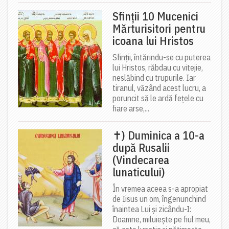
Sfinții 10 Mucenici
Mărturisitori pentru
icoana lui Hristos
Sfinții, întărindu-se cu puterea
lui Hristos, răbdau cu vitejie,
neslăbind cu trupurile. Iar
tiranul, văzând acest lucru, a
poruncit să le ardă fețele cu
fiare arse,...
✝) Duminica a 10-a
după Rusalii
(Vindecarea
lunaticului)
În vremea aceea s-a apropiat
de Iisus un om, îngenunchind
înaintea Lui și zicându-I:
Doamne, miluiește pe fiul meu,