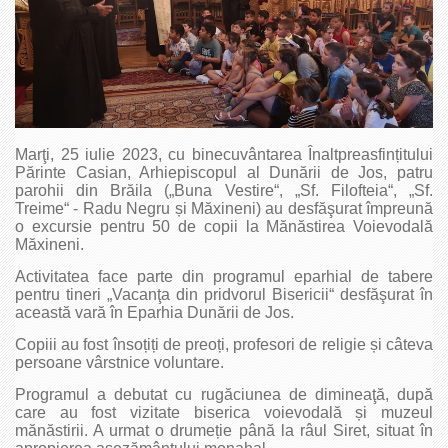
Marţi, 25 iulie 2023, cu binecuvântarea Înaltpreasfințitului
Părinte Casian, Arhiepiscopul al Dunării de Jos, patru
parohii din Brăila („Buna Vestire“, „Sf. Filofteia“, „Sf.
Treime“ - Radu Negru și Măxineni) au desfăşurat împreună
o excursie pentru 50 de copii la Mănăstirea Voievodală
Măxineni.
Activitatea face parte din programul eparhial de tabere
pentru tineri „Vacanţa din pridvorul Bisericii“ desfăşurat în
această vară în Eparhia Dunării de Jos.
Copiii au fost însoțiți de preoți, profesori de religie și câteva
persoane vârstnice voluntare.
Programul a debutat cu rugăciunea de dimineaţă, după
care au fost vizitate biserica voievodală și muzeul
mănăstirii. A urmat o drumeție până la râul Siret, situat în