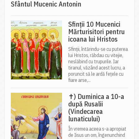
Sfântul Mucenic Antonin
Sfinții 10 Mucenici
Mărturisitori pentru
icoana lui Hristos
Sfinții, întărindu-se cu puterea
lui Hristos, răbdau cu vitejie,
neslăbind cu trupurile. Iar
tiranul, văzând acest lucru, a
poruncit să le ardă fețele cu
fiare arse,...
✝) Duminica a 10-a
după Rusalii
(Vindecarea
lunaticului)
În vremea aceea s-a apropiat
de Iisus un om, îngenunchind