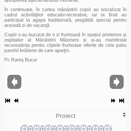
apropierea aşezământului monahal.
În continuare, în curtea mănăstirii copiii au socializat în
cadrul activităţilor educativ-recreative, iar la final au
participat la agapa tradițională, pregătită special pentru
această zi de vacanţă.
Copiii s-au bucurat de o zi frumoasă în spațiul prietenos şi
ospitalier al Mănăstirii Măxineni și și-au manifestat
recunoștința pentru clipele frumoase oferite de cele patru
parohii brăilene de care aparţin.
Pr. Rareş Bucur
Proiect