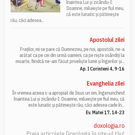
înaintea Lui și zicându-I:
Doamne, miluiește pe fiul meu,
că este lunatic și pătimește
rău, căci adesea...
Apostolul zilei
Fraților, mi se pare că Dumnezeu, pe noi, apostolii, ne-a
arătat ca pe cei din urmă oameni, ca pe niște osândiți la
moarte, fiindcă ne-am făcut priveliște lumii și îngerilor și...
Ap. I Corinteni 4, 9-16
Evanghelia zilei
În vremea aceea s-a apropiat de Iisus un om, îngenunchind
înaintea Lui și zicându-I: Doamne, miluiește pe fiul meu, că
este lunatic și pătimește rău, căci adesea cade în...
Ev. Matei 17, 14-23
doxologia.ro
Preia articolele Doxologia în site-ul tău!