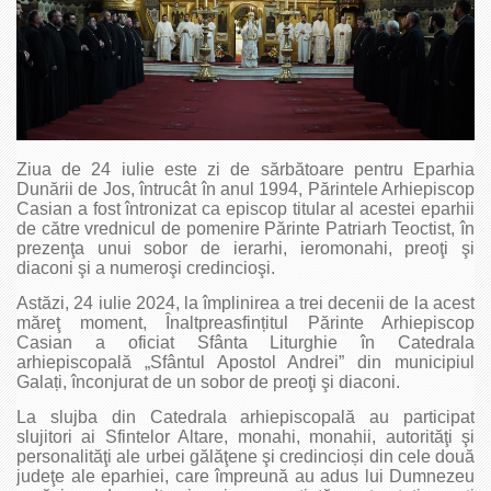
Ziua de 24 iulie este zi de sărbătoare pentru Eparhia
Dunării de Jos, întrucât în anul 1994, Părintele Arhiepiscop
Casian a fost întronizat ca episcop titular al acestei eparhii
de către vrednicul de pomenire Părinte Patriarh Teoctist, în
prezenţa unui sobor de ierarhi, ieromonahi, preoţi şi
diaconi şi a numeroşi credincioşi.
Astăzi, 24 iulie 2024, la împlinirea a trei decenii de la acest
măreţ moment, Înaltpreasfințitul Părinte Arhiepiscop
Casian a oficiat Sfânta Liturghie în Catedrala
arhiepiscopală „Sfântul Apostol Andrei” din municipiul
Galați, înconjurat de un sobor de preoţi şi diaconi.
La slujba din Catedrala arhiepiscopală au participat
slujitori ai Sfintelor Altare, monahi, monahii, autorităţi şi
personalităţi ale urbei gălăţene şi credincioși din cele două
judeţe ale eparhiei, care împreună au adus lui Dumnezeu