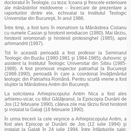
doctoratul în Teologie, cu teza: Icoana şi frescele exterioare
ale mănăstirilor moldovene – încercare de prezentare a
raporturilor dintre ele, echivalat la Institutul Teologic
Universitar din Bucureşti, în anul 1986.
Între timp, a fost tuns în monahism la Mănăstirea Ciolanu
cu numele Casian şi hirotonit ierodiacon (1980). Mai târziu,
hirotonit ieromonah şi hirotesit protosinghel (1985), apoi
arhimandrit (1987).
Tot în această perioadă a fost profesor la Seminarul
Teologic din Buzău (1980-1981 şi 1984-1985), duhovnic şi
asistent la Institutul Teologic Universitar din Sibiu (1985-
1988). A fost promovat inspector patriarhal la Bucureşti
(1988-1990), perioadă în care a coordonat învăţământul
teologic din Patriarhia Română. Pentru scurtă vreme a fost
slujitor la Mănăstirea Antim din Bucureşti.
La solicitarea Arhiepiscopului Antim Nica a fost ales
arhiereu-vicar, cu titlul Gălăţeanul, la Episcopia Dunării de
Jos (12 februarie 1990), câteva zile mai târziu fiind hirotonit
şi instalat la Galaţi (18 februarie 1990).
În urma trecerii la cele veşnice a Arhiepiscopului Antim, a
fost ales Episcop al Dunării de Jos (12 iulie 1994) şi
instalat la Galaţi în 24 iulie 1994. Între înfăptuirile sale: