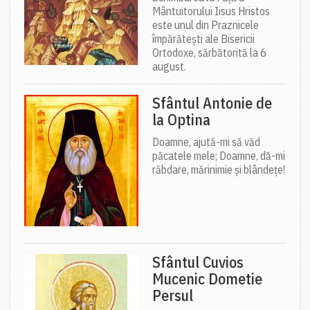
Mântuitorului Iisus Hristos
este unul din Praznicele
împărătești ale Bisericii
Ortodoxe, sărbătorită la 6
august.
Sfântul Antonie de
la Optina
Doamne, ajută-mi să văd
păcatele mele; Doamne, dă-mi
răbdare, mărinimie şi blândeţe!
Sfântul Cuvios
Mucenic Dometie
Persul