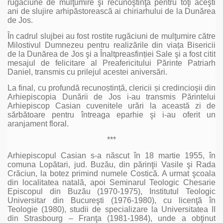
rugăciune de mulţumire şi recunoştinţă pentru toţi aceşti
ani de slujire arhipăstorească ai chiriarhului de la Dunărea
de Jos.
În cadrul slujbei au fost rostite rugăciuni de mulţumire către
Milostivul Dumnezeu pentru realizările din viața Bisericii
de la Dunărea de Jos şi a Înaltpreasfinției Sale şi a fost citit
mesajul de felicitare al Preafericitului Părinte Patriarh
Daniel, transmis cu prilejul acestei aniversări.
La final, cu profundă recunoștință, clericii și credincioşii din
Arhiepiscopia Dunării de Jos i-au transmis Părintelui
Arhiepiscop Casian cuvenitele urări la această zi de
sărbătoare pentru întreaga eparhie şi i-au oferit un
aranjament floral.
***
Arhiepiscopul Casian s-a născut în 18 martie 1955, în
comuna Lopătari, jud. Buzău, din părinţii Vasile şi Rada
Crăciun, la botez primind numele Costică. A urmat şcoala
din localitatea natală, apoi Seminarul Teologic Chesarie
Episcopul din Buzău (1970-1975), Institutul Teologic
Universitar din Bucureşti (1976-1980), cu licenţă în
Teologie (1980), studii de specializare la Universitatea II
din Strasbourg – Franţa (1981-1984), unde a obţinut