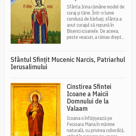
Sfânta Irina rămâne model de
curaj și tărie. Într-o lume
condusă de bărbați, sfânta a
avut curajul să repună în
Biserici icoanele. De aceea,
peste veacuri, a rămas drept...
Sfântul Sfinţit Mucenic Narcis, Patriarhul
Ierusalimului
Cinstirea Sfintei
Icoane a Maicii
Domnului de la
Valaam
Icoana o înfățișează pe
Fecioara Maria în mărime
naturală, cu privirea coborâtă,