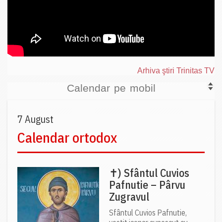
Arhiva ştiri Trinitas TV
Calendar pe mobil
7 August
Calendar ortodox
✝) Sfântul Cuvios
Pafnutie – Pârvu
Zugravul
Sfântul Cuvios Pafnutie,