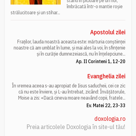
stând în picioare pe un nor,
îmbrăcată într-o mantie roșie
strălucitoare și un stihar...
Apostolul zilei
Fraților, lauda noastră aceasta este: mărturia conștiinței
noastre că am umblat în lume, și mai ales la voi, în sfințenie
și în curăție dumnezeiască, nu în înțelepciune...
Ap. II Corinteni 1, 12-20
Evanghelia zilei
În vremea aceea s-au apropiat de Iisus saducheii, cei ce zic
că nu este înviere, și L-au întrebat, zicând: Învățătorule,
Moise a zis: «Dacă cineva moare neavând copii, fratele...
Ev. Matei 22, 23-33
doxologia.ro
Preia articolele Doxologia în site-ul tău!