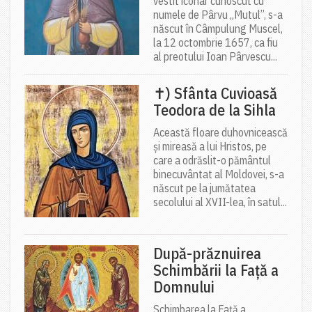
vestit iconar cunoscut cu
numele de Pârvu „Mutul”, s-a
născut în Câmpulung Muscel,
la 12 octombrie 1657, ca fiu
al preotului Ioan Pârvescu...
✝) Sfânta Cuvioasă
Teodora de la Sihla
Această floare duhovnicească
și mireasă a lui Hristos, pe
care a odrăslit-o pământul
binecuvântat al Moldovei, s-a
născut pe la jumătatea
secolului al XVII-lea, în satul...
După-prăznuirea
Schimbării la Față a
Domnului
Schimbarea la Față a