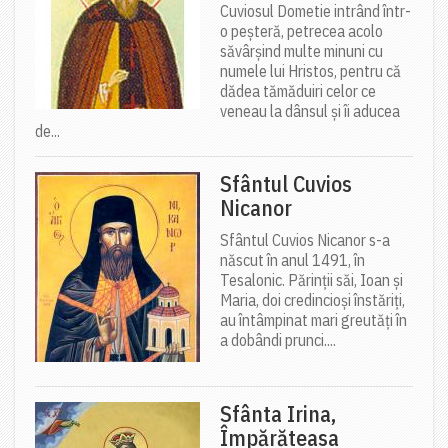
Cuviosul Dometie intrând într-
o peșteră, petrecea acolo
săvârșind multe minuni cu
numele lui Hristos, pentru că
dădea tămăduiri celor ce
veneau la dânsul și îi aducea
de...
Sfântul Cuvios
Nicanor
Sfântul Cuvios Nicanor s-a
născut în anul 1491, în
Tesalonic. Părinții săi, Ioan și
Maria, doi credincioși înstăriți,
au întâmpinat mari greutăți în
a dobândi prunci....
Sfânta Irina,
Împărăteasa