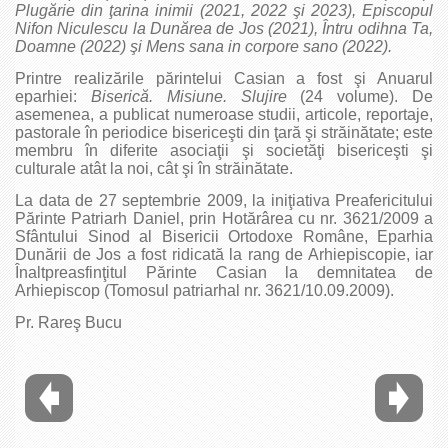
Plugărie din ţarina inimii (2021, 2022 şi 2023), Episcopul
Nifon Niculescu la Dunărea de Jos
(2021),
Întru odihna Ta,
Doamne (
2022) şi Mens sana in corpore sano
(2022).
Printre realizările părintelui Casian a fost şi Anuarul
eparhiei:
Biserică. Misiune. Slujire
(24 volume). De
asemenea, a publicat numeroase studii, articole, reportaje,
pastorale în periodice bisericeşti din ţară şi străinătate; este
membru în diferite asociaţii şi societăţi bisericeşti şi
culturale atât la noi, cât şi în străinătate.
La data de 27 septembrie 2009, la iniţiativa Preafericitului
Părinte Patriarh Daniel, prin Hotărârea cu nr. 3621/2009 a
Sfântului Sinod al Bisericii Ortodoxe Române, Eparhia
Dunării de Jos a fost ridicată la rang de Arhiepiscopie, iar
Înaltpreasfinţitul Părinte Casian la demnitatea de
Arhiepiscop (Tomosul patriarhal nr. 3621/10.09.2009).
Pr. Rareş Bucu