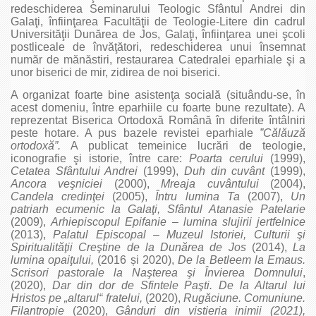
redeschiderea Seminarului Teologic Sfântul Andrei din
Galaţi, înfiinţarea Facultăţii de Teologie-Litere din cadrul
Universităţii Dunărea de Jos, Galaţi, înfiinţarea unei şcoli
postliceale de învăţători, redeschiderea unui însemnat
număr de mănăstiri, restaurarea Catedralei eparhiale şi a
unor biserici de mir, zidirea de noi biserici.
A organizat foarte bine asistenţa socială (situându-se, în
acest domeniu, între eparhiile cu foarte bune rezultate). A
reprezentat Biserica Ortodoxă Română în diferite întâlniri
peste hotare. A pus bazele revistei eparhiale
”Călăuză
ortodoxă”.
A publicat temeinice lucrări de teologie,
iconografie şi istorie, între care:
Poarta cerului
(1999),
Cetatea Sfântului Andrei
(1999),
Duh din cuvânt
(1999),
Ancora veşniciei
(2000),
Mreaja cuvântului
(2004),
Candela credinţei
(2005),
Întru lumina Ta
(2007),
Un
patriarh ecumenic la Galaţi, Sfântul Atanasie Patelarie
(2009),
Arhiepiscopul Epifanie – lumina slujirii jertfelnice
(2013),
Palatul Episcopal – Muzeul Istoriei, Culturii şi
Spiritualităţii Creştine de la Dunărea de Jos
(2014),
La
lumina opaiţului,
(2016 și 2020),
De la Betleem la Emaus.
Scrisori pastorale la Naşterea şi Învierea Domnului
,
(2020),
Dar din dor de Sfintele Paşti. De la Altarul lui
Hristos pe „altarul“ fratelui,
(2020),
Rugăciune. Comuniune.
Filantropie
(2020),
Gânduri din vistieria inimii (2021),