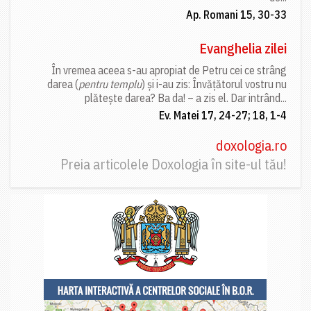
Ap. Romani 15, 30-33
Evanghelia zilei
În vremea aceea s-au apropiat de Petru cei ce strâng
darea (
pentru templu
) și i-au zis: Învățătorul vostru nu
plătește darea? Ba da! – a zis el. Dar intrând...
Ev. Matei 17, 24-27; 18, 1-4
doxologia.ro
Preia articolele Doxologia în site-ul tău!