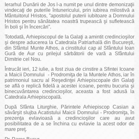
Ierarhul Dunării de Jos l-a numit pe unul dintre demonizaţii
vindecaţi de puterile întunericului, prin iubirea milostivă a
Mântuitorul Hristos, ”apostolul puterii iubitoare a Domnului
Hristos pentru sănătatea noastră trupească şi sufletească
în boli şi în încercări”.
Totodată, Arhiepiscopul de la Galaţi a amintit credincioşilor
şi despre aducerea la Catedrala Patriarhală din Bucureşti,
din Sfântul Munte Athos, a cinstitului cap al Sfântului Ioan
Gură de Aur cu prilejul sărbătorii de vară a Sfântului
Dimitrie cel Nou.
Întrucât ieri, 12 iulie, a fost ziua de cinstire a Sfintei Icoane
a Maicii Domnului - Prodromiţa de la Muntele Athos, iar în
patrimoniul sacru al Reşedinţei Arhiepiscopale din Galaţi
se află o replică fidelă a acestei icoane, pentru bucuria şi
binecuvântarea credincioşilor, aceasta a fost adusă la
Catedrala Arhiepiscopală.
După Sfânta Liturghie, Părintele Arhiepiscop Casian a
săvârşit slujba Acatistului Maicii Domnului - Prodromiţa, în
prezenţa evlavioasă a credincioşilor care au avut
posibilitatea de a se închina cu evlavie la acest odor de
mare preţ.