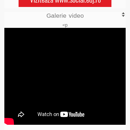
Galerie video
<p