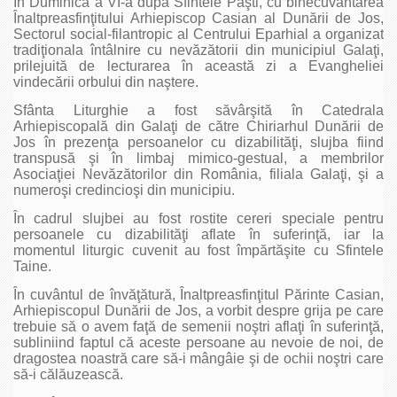
În Duminica a VI-a după Sfintele Paşti, cu binecuvântarea
Înaltpreasfinţitului Arhiepiscop Casian al Dunării de Jos,
Sectorul social-filantropic al Centrului Eparhial a organizat
tradiţionala întâlnire cu nevăzătorii din municipiul Galaţi,
prilejuită de lecturarea în această zi a Evangheliei
vindecării orbului din naştere.
Sfânta Liturghie a fost săvârşită în Catedrala
Arhiepiscopală din Galaţi de către Chiriarhul Dunării de
Jos în prezenţa persoanelor cu dizabilităţi, slujba fiind
transpusă şi în limbaj mimico-gestual, a membrilor
Asociaţiei Nevăzătorilor din România, filiala Galaţi, şi a
numeroşi credincioşi din municipiu.
În cadrul slujbei au fost rostite cereri speciale pentru
persoanele cu dizabilităţi aflate în suferinţă, iar la
momentul liturgic cuvenit au fost împărtăşite cu Sfintele
Taine.
În cuvântul de învăţătură, Înaltpreasfinţitul Părinte Casian,
Arhiepiscopul Dunării de Jos, a vorbit despre grija pe care
trebuie să o avem faţă de semenii noştri aflaţi în suferinţă,
subliniind faptul că aceste persoane au nevoie de noi, de
dragostea noastră care să-i mângâie şi de ochii noştri care
să-i călăuzească.