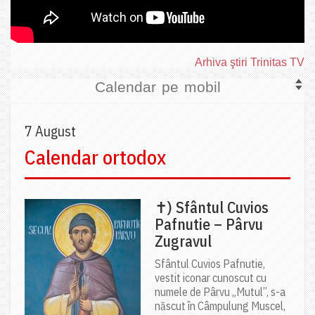
Arhiva ştiri Trinitas TV
Calendar pe mobil
7 August
Calendar ortodox
✝) Sfântul Cuvios
Pafnutie – Pârvu
Zugravul
Sfântul Cuvios Pafnutie,
vestit iconar cunoscut cu
numele de Pârvu „Mutul”, s-a
născut în Câmpulung Muscel,