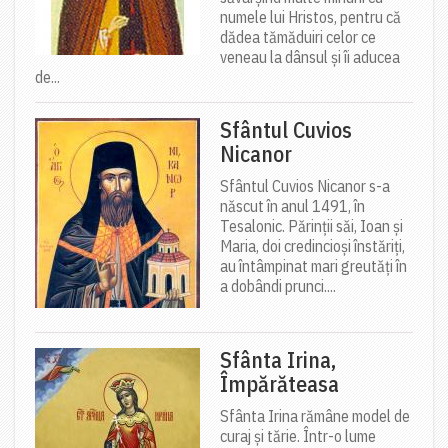
numele lui Hristos, pentru că
dădea tămăduiri celor ce
veneau la dânsul și îi aducea
de...
Sfântul Cuvios
Nicanor
Sfântul Cuvios Nicanor s-a
născut în anul 1491, în
Tesalonic. Părinții săi, Ioan și
Maria, doi credincioși înstăriți,
au întâmpinat mari greutăți în
a dobândi prunci....
Sfânta Irina,
Împărăteasa
Sfânta Irina rămâne model de
curaj și tărie. Într-o lume