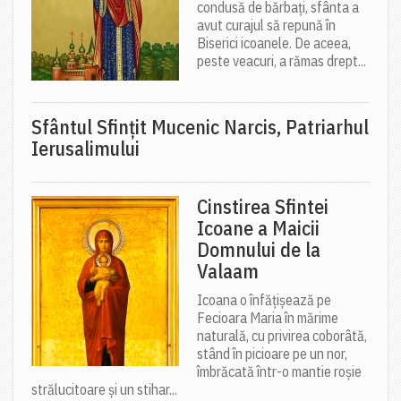
condusă de bărbați, sfânta a
avut curajul să repună în
Biserici icoanele. De aceea,
peste veacuri, a rămas drept...
Sfântul Sfinţit Mucenic Narcis, Patriarhul
Ierusalimului
Cinstirea Sfintei
Icoane a Maicii
Domnului de la
Valaam
Icoana o înfățișează pe
Fecioara Maria în mărime
naturală, cu privirea coborâtă,
stând în picioare pe un nor,
îmbrăcată într-o mantie roșie
strălucitoare și un stihar...