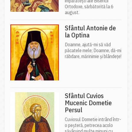
împărătești ale Bisericii
Ortodoxe, sărbătorită la 6
august.
Sfântul Antonie de
la Optina
Doamne, ajută-mi să văd
păcatele mele; Doamne, dă-mi
răbdare, mărinimie şi blândeţe!
Sfântul Cuvios
Mucenic Dometie
Persul
Cuviosul Dometie intrând într-
o peșteră, petrecea acolo
săvârșind multe minuni cu