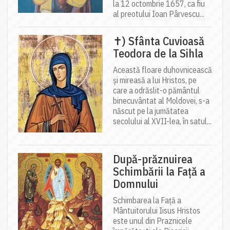
la 12 octombrie 1657, ca fiu
al preotului Ioan Pârvescu...
✝) Sfânta Cuvioasă
Teodora de la Sihla
Această floare duhovnicească
și mireasă a lui Hristos, pe
care a odrăslit-o pământul
binecuvântat al Moldovei, s-a
născut pe la jumătatea
secolului al XVII-lea, în satul...
După-prăznuirea
Schimbării la Față a
Domnului
Schimbarea la Față a
Mântuitorului Iisus Hristos
este unul din Praznicele