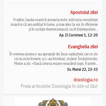
Apostolul zilei
Fraților, lauda noastră aceasta este: mărturia conștiinței
noastre că am umblat în lume, și mai ales la voi, în sfințenie
și în curăție dumnezeiască, nu în înțelepciune...
Ap. II Corinteni 1, 12-20
Evanghelia zilei
În vremea aceea s-au apropiat de Iisus saducheii, cei ce zic
că nu este înviere, și L-au întrebat, zicând: Învățătorule,
Moise a zis: «Dacă cineva moare neavând copii, fratele...
Ev. Matei 22, 23-33
doxologia.ro
Preia articolele Doxologia în site-ul tău!