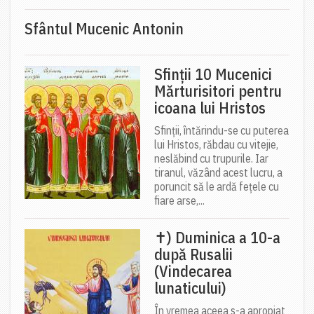
Sfântul Mucenic Antonin
Sfinții 10 Mucenici
Mărturisitori pentru
icoana lui Hristos
Sfinții, întărindu-se cu puterea
lui Hristos, răbdau cu vitejie,
neslăbind cu trupurile. Iar
tiranul, văzând acest lucru, a
poruncit să le ardă fețele cu
fiare arse,...
✝) Duminica a 10-a
după Rusalii
(Vindecarea
lunaticului)
În vremea aceea s-a apropiat