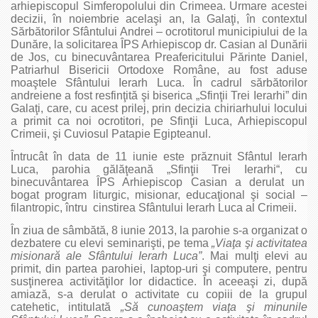
arhiepiscopul Simferopolului din Crimeea. Urmare acestei
decizii, în noiembrie acelaşi an, la Galaţi, în contextul
Sărbătorilor Sfântului Andrei – ocrotitorul municipiului de la
Dunăre, la solicitarea ÎPS Arhiepiscop dr. Casian al Dunării
de Jos, cu binecuvântarea Preafericitului Părinte Daniel,
Patriarhul Bisericii Ortodoxe Române, au fost aduse
moaştele Sfântului Ierarh Luca. În cadrul sărbătorilor
andreiene a fost resfinţită şi biserica „Sfinţii Trei Ierarhi” din
Galaţi, care, cu acest prilej, prin decizia chiriarhului locului
a primit ca noi ocrotitori, pe Sfinţii Luca, Arhiepiscopul
Crimeii, şi Cuviosul Patapie Egipteanul.
Întrucât în data de 11 iunie este prăznuit Sfântul Ierarh
Luca, parohia gălăţeană „Sfinţii Trei Ierarhi“, cu
binecuvântarea ÎPS Arhiepiscop Casian a derulat un
bogat program liturgic, misionar, educaţional şi social –
filantropic, întru cinstirea Sfântului Ierarh Luca al Crimeii.
În ziua de sâmbătă, 8 iunie 2013, la parohie s-a organizat o
dezbatere cu elevi seminarişti, pe tema
„Viaţa şi activitatea
misionară ale Sfântului Ierarh Luca”
. Mai mulţi elevi au
primit, din partea parohiei, laptop-uri şi computere, pentru
susţinerea activităţilor lor didactice. În aceeaşi zi, după
amiază, s-a derulat o activitate cu copiii de la grupul
catehetic, intitulată
„Să cunoaştem viaţa şi minunile