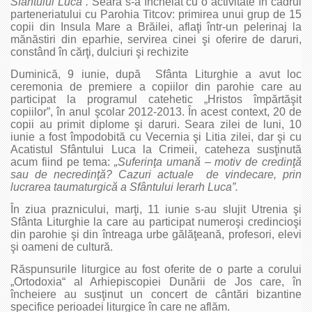
Sfântului Luca”.
Seara s-a încheiat cu o activitate în cadrul
parteneriatului cu Parohia Titcov: primirea unui grup de 15
copii din Insula Mare a Brăilei, aflaţi într-un pelerinaj la
mănăstiri din eparhie, servirea cinei şi oferire de daruri,
constând în cărţi, dulciuri şi rechizite
Duminică, 9 iunie, după Sfânta Liturghie a avut loc
ceremonia de premiere a copiilor din parohie care au
participat la programul catehetic „Hristos împărtăşit
copiilor”, în anul şcolar 2012-2013. În acest context, 20 de
copii au primit diplome şi daruri. Seara zilei de luni, 10
iunie a fost împodobită cu Vecernia şi Litia zilei, dar şi cu
Acatistul Sfântului Luca la Crimeii, cateheza susţinută
acum fiind pe tema:
„Suferinţa umană – motiv de credinţă
sau de necredinţă? Cazuri actuale de vindecare, prin
lucrarea taumaturgică a Sfântului Ierarh Luca”.
În ziua praznicului, marţi, 11 iunie s-au slujit Utrenia şi
Sfânta Liturghie la care au participat numeroşi credincioşi
din parohie şi din întreaga urbe gălăţeană, profesori, elevi
şi oameni de cultură.
Răspunsurile liturgice au fost oferite de o parte a corului
„Ortodoxia“ al Arhiepiscopiei Dunării de Jos care, în
încheiere au susţinut un concert de cântări bizantine
specifice perioadei liturgice în care ne aflăm.