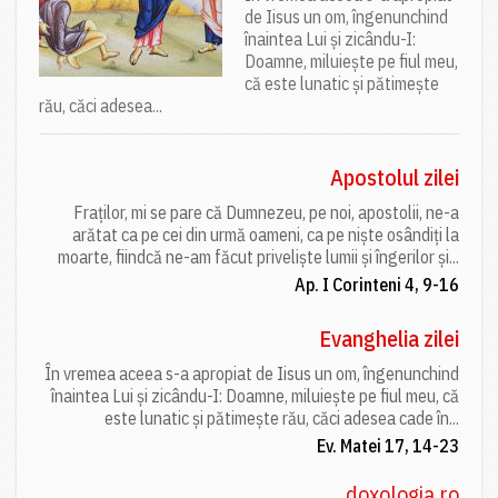
de Iisus un om, îngenunchind
înaintea Lui și zicându-I:
Doamne, miluiește pe fiul meu,
că este lunatic și pătimește
rău, căci adesea...
Apostolul zilei
Fraților, mi se pare că Dumnezeu, pe noi, apostolii, ne-a
arătat ca pe cei din urmă oameni, ca pe niște osândiți la
moarte, fiindcă ne-am făcut priveliște lumii și îngerilor și...
Ap. I Corinteni 4, 9-16
Evanghelia zilei
În vremea aceea s-a apropiat de Iisus un om, îngenunchind
înaintea Lui și zicându-I: Doamne, miluiește pe fiul meu, că
este lunatic și pătimește rău, căci adesea cade în...
Ev. Matei 17, 14-23
doxologia.ro