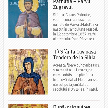
Pafnutie – Pârvu
Zugravul
Sfântul Cuvios Pafnutie,
vestit iconar cunoscut cu
numele de Pârvu „Mutul”, s-a
născut în Câmpulung Muscel,
la 12 octombrie 1657, ca fiu
al preotului Ioan Pârvescu...
✝) Sfânta Cuvioasă
Teodora de la Sihla
Această floare duhovnicească
și mireasă a lui Hristos, pe
care a odrăslit-o pământul
binecuvântat al Moldovei, s-a
născut pe la jumătatea
secolului al XVII-lea, în satul...
După-prăznuirea