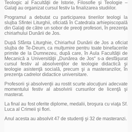
Teologic al Facultăţii de Istorie, Filosofie şi Teologie –
Galaţi au organizat cursul festiv la finalizarea studiilor.
Programul a debutat cu participarea tinerilor teologi la
slujba Sfintei Liturghii, oficiată în Catedrala arhiepiscopală
din Galaţi de către un sobor de preoţi profesori, în prezenţa
chiriarhului Dunării de Jos.
După Sfânta Liturghie, Chiriarhul Dunării de Jos a oficiat
slujba de Te-Deum, ca mulţumire pentru toate binefacerile
primite de la Dumnezeu, după care, în Aula Facultăţii de
Mecanică a Universităţii „Dunărea de Jos“ s-a desfăşurat
cursul festiv al absolvenţilor de teologie didactică şi
teologie asistenţă socială, precum şi a masteranzilor, în
prezenţa cadrelor didactice universitare.
Profesorii şi absolvenţii au rostit scurte alocuţiuni adecvate
momentului festiv al absolvirii cursurilor de licenţă şi
masterat.
La final au fost oferite diplome, medalii, broşura cu viaţa Sf.
Luca al Crimeii şi flori.
Anul acesta au absolvit 47 de studenţi şi 32 de masteranzi.