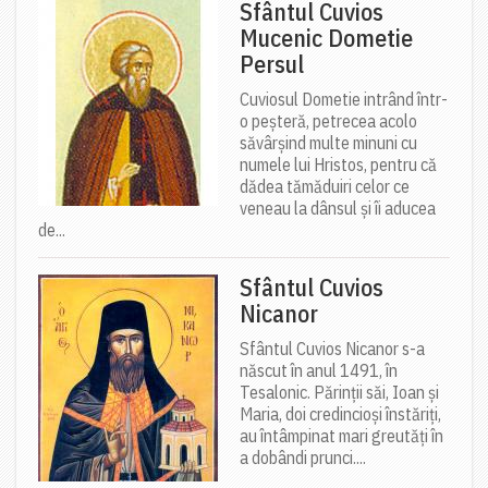
Sfântul Cuvios
Mucenic Dometie
Persul
Cuviosul Dometie intrând într-
o peșteră, petrecea acolo
săvârșind multe minuni cu
numele lui Hristos, pentru că
dădea tămăduiri celor ce
veneau la dânsul și îi aducea
de...
Sfântul Cuvios
Nicanor
Sfântul Cuvios Nicanor s-a
născut în anul 1491, în
Tesalonic. Părinții săi, Ioan și
Maria, doi credincioși înstăriți,
au întâmpinat mari greutăți în
a dobândi prunci....