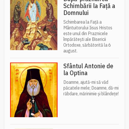
Schimbării la Față a
Domnului
Schimbarea la Față a
Mântuitorului Iisus Hristos
este unul din Praznicele
împărătești ale Bisericii
Ortodoxe, sărbătorită la 6
august.
Sfântul Antonie de
la Optina
Doamne, ajută-mi să văd
păcatele mele; Doamne, dă-mi
răbdare, mărinimie şi blândeţe!