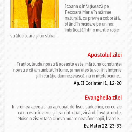
Icoana o înfățișează pe
Fecioara Maria în mărime
naturală, cu privirea coborâtă,
stând în picioare pe un nor,
îmbrăcată într-o mantie roșie
strălucitoare și un stihar...
Apostolul zilei
Fraților, lauda noastră aceasta este: mărturia conștiinței
noastre că am umblat în lume, și mai ales la voi, în sfințenie
și în curăție dumnezeiască, nu în înțelepciune...
Ap. II Corinteni 1, 12-20
Evanghelia zilei
În vremea aceea s-au apropiat de Iisus saducheii, cei ce zic
că nu este înviere, și L-au întrebat, zicând: Învățătorule,
Moise a zis: «Dacă cineva moare neavând copii, fratele...
Ev. Matei 22, 23-33