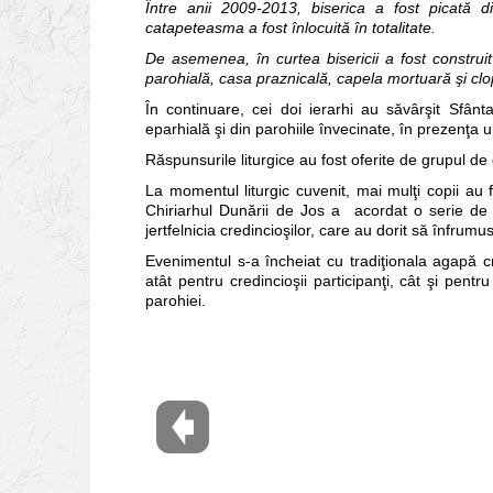
Între anii 2009-2013, biserica a fost picată d
catapeteasma a fost înlocuită în totalitate.
De asemenea, în curtea bisericii a fost construit
parohială, casa praznicală, capela mortuară şi clo
În continuare, cei doi ierarhi au săvârşit Sfânt
eparhială şi din parohiile învecinate, în prezenţa
Răspunsurile liturgice au fost oferite de grupul de c
La momentul liturgic cuvenit, mai mulţi copii au fo
Chiriarhul Dunării de Jos a acordat o serie de di
jertfelnicia credincioşilor, care au dorit să înfrumu
Evenimentul s-a încheiat cu tradiţionala agapă cr
atât pentru credincioşii participanţi, cât şi pent
parohiei.