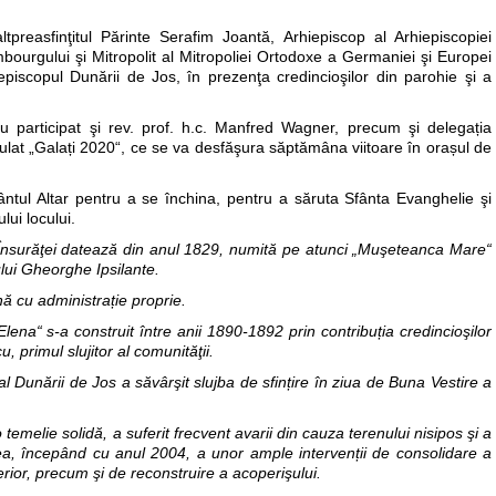
ltpreasfinţitul Părinte Serafim Joantă, Arhiepiscop al Arhiepiscopiei
urgului şi Mitropolit al Mitropoliei Ortodoxe a Germaniei şi Europei
iepiscopul Dunării de Jos, în prezenţa credincioşilor din parohie şi a
au participat şi rev. prof. h.c. Manfred Wagner, precum şi delegația
titulat „Galați 2020“, ce se va desfăşura săptămâna viitoare în orașul de
fântul Altar pentru a se închina, pentru a săruta Sfânta Evanghelie şi
ui locului.
Însurăţei datează din anul 1829, numită pe atunci „Muşeteanca Mare“
ului Gheorghe Ipsilante.
nă cu administrație proprie.
Elena“ s-a construit între anii 1890-1892 prin contribuția credincioşilor
, primul slujitor al comunităţii.
 Dunării de Jos a săvârşit slujba de sfințire în ziua de Buna Vestire a
o temelie solidă, a suferit frecvent avarii din cauza terenului nisipos şi a
ea, începând cu anul 2004, a unor ample intervenții de consolidare a
xterior, precum şi de reconstruire a acoperişului.