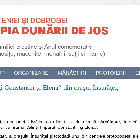
OP
ORGANIZARE
MĂNĂSTIRI
PROTOIERII
E
ţi Constantin şi Elena“ din oraşul Însurăţei,
ei din judeţul Brăila s-a aflat în zi de aleasă sărbătoare, întrucât
ricii cu hramul „Sfinţii Împăraţi Constantin şi Elena“.
tativ al oraşului Însurăţei şi totodată unul din centrele protopopești ale