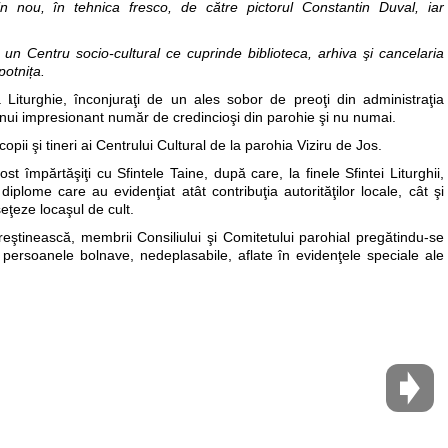
in nou, în tehnica fresco, de către pictorul Constantin Duval, iar
 un Centru socio-cultural ce cuprinde biblioteca, arhiva şi cancelaria
potnița.
a Liturghie, înconjuraţi de un ales sobor de preoţi din administraţia
 unui impresionant număr de credincioşi din parohie şi nu numai.
opii şi tineri ai Centrului Cultural de la parohia Viziru de Jos.
st împărtăşiţi cu Sfintele Taine, după care, la finele Sfintei Liturghii,
plome care au evidenţiat atât contribuţia autorităţilor locale, cât şi
seţeze locaşul de cult.
eştinească, membrii Consiliului şi Comitetului parohial pregătindu-se
ru persoanele bolnave, nedeplasabile, aflate în evidenţele speciale ale