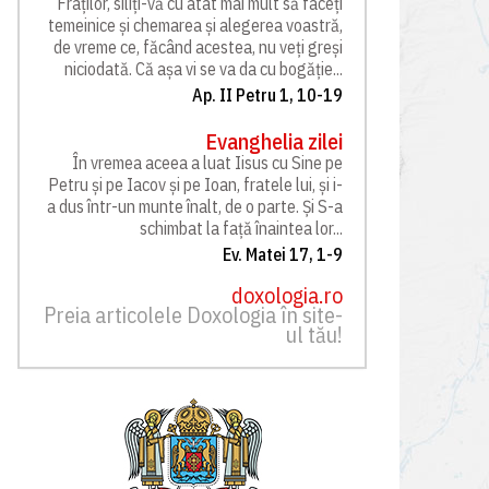
Fraților, siliți-vă cu atât mai mult să faceți
temeinice și chemarea și alegerea voastră,
de vreme ce, făcând acestea, nu veți greși
niciodată. Că așa vi se va da cu bogăție...
Ap. II Petru 1, 10-19
Evanghelia zilei
În vremea aceea a luat Iisus cu Sine pe
Petru și pe Iacov și pe Ioan, fratele lui, și i-
a dus într-un munte înalt, de o parte. Și S-a
schimbat la față înaintea lor...
Ev. Matei 17, 1-9
doxologia.ro
Preia articolele Doxologia în site-
ul tău!