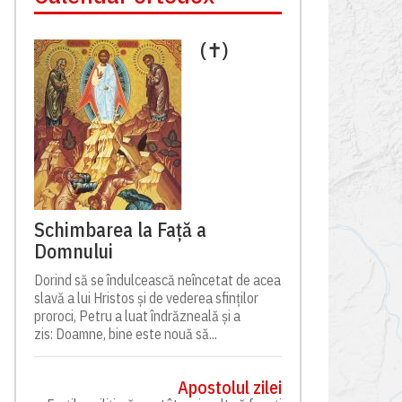
(✝)
Schimbarea la Față a
Domnului
Dorind să se îndulcească neîncetat de acea
slavă a lui Hristos și de vederea sfinților
proroci, Petru a luat îndrăzneală și a
zis: Doamne, bine este nouă să...
Apostolul zilei