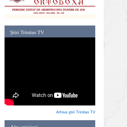
Ştiri Trinitas TV
Arhiva ştiri Trinitas TV
Alte emisiuni