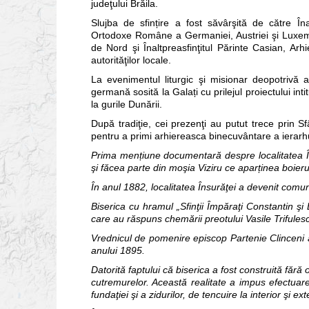
judeţului Brăila.
Slujba de sfințire a fost săvârşită de către Îna
Ortodoxe Române a Germaniei, Austriei şi Luxembo
de Nord şi Înaltpreasfinţitul Părinte Casian, Arh
autorităţilor locale.
La evenimentul liturgic şi misionar deopotrivă 
germană sosită la Galați cu prilejul proiectului in
la gurile Dunării.
După tradiţie, cei prezenţi au putut trece prin S
pentru a primi arhiereasca binecuvântare a ierarhul
Prima mențiune documentară despre localitatea 
şi făcea parte din moşia Viziru ce aparținea boier
În anul 1882, localitatea Însurăţei a devenit comu
Biserica cu hramul „Sfinţii Împăraţi Constantin şi 
care au răspuns chemării preotului Vasile Trifulescu
Vrednicul de pomenire episcop Partenie Clinceni al
anului 1895.
Datorită faptului că biserica a fost construită fără 
cutremurelor. Această realitate a impus efectuar
fundaţiei şi a zidurilor, de tencuire la interior şi e