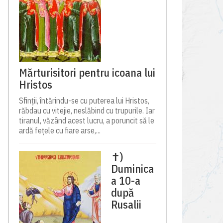
Mărturisitori pentru icoana lui
Hristos
Sfinții, întărindu-se cu puterea lui Hristos,
răbdau cu vitejie, neslăbind cu trupurile. Iar
tiranul, văzând acest lucru, a poruncit să le
ardă fețele cu fiare arse,...
✝)
Duminica
a 10-a
după
Rusalii