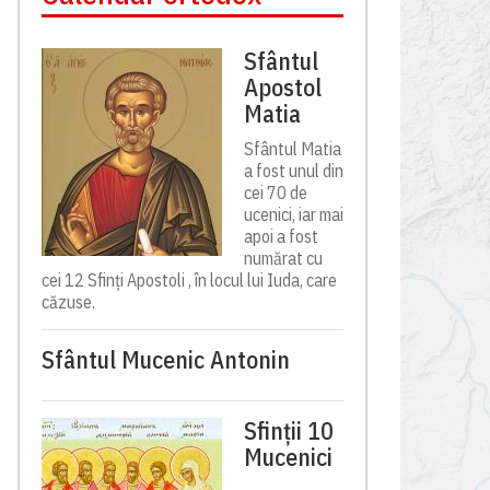
Sfântul
Apostol
Matia
Sfântul Matia
a fost unul din
cei 70 de
ucenici, iar mai
apoi a fost
numărat cu
cei 12 Sfinți Apostoli , în locul lui Iuda, care
căzuse.
Sfântul Mucenic Antonin
Sfinții 10
Mucenici