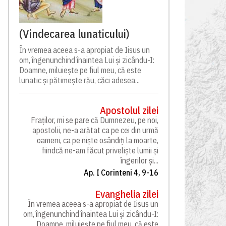
(Vindecarea lunaticului)
În vremea aceea s-a apropiat de Iisus un
om, îngenunchind înaintea Lui și zicându-I:
Doamne, miluiește pe fiul meu, că este
lunatic și pătimește rău, căci adesea...
Apostolul zilei
Fraților, mi se pare că Dumnezeu, pe noi,
apostolii, ne-a arătat ca pe cei din urmă
oameni, ca pe niște osândiți la moarte,
fiindcă ne-am făcut priveliște lumii și
îngerilor și...
Ap. I Corinteni 4, 9-16
Evanghelia zilei
În vremea aceea s-a apropiat de Iisus un
om, îngenunchind înaintea Lui și zicându-I:
Doamne, miluiește pe fiul meu, că este