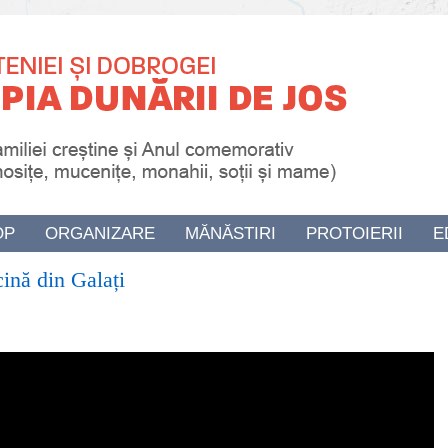
OP
ORGANIZARE
MĂNĂSTIRI
PROTOIERII
E
cină din Galați