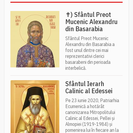
✝) Sfântul Preot
Mucenic Alexandru
din Basarabia
Sfântul Preot Mucenic
Alexandru din Basarabia a
fost unul dintre cei mai
reprezentativi clerici
basarabeni din perioada
interbelică.
Sfântul Ierarh
Calinic al Edessei
Pe 23 iunie 2020, Patriarhia
Ecumenică a hotărât
canonizarea Mitropolitului
Calinic al Edessei, Pellei și
Almopiei (1919-1984) și
pomenirea lui în fiecare an la