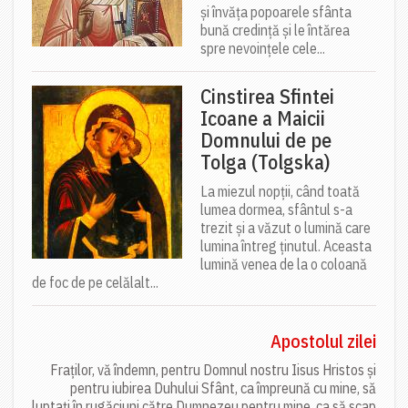
și învăța popoarele sfânta
bună credință și le întărea
spre nevoințele cele...
Cinstirea Sfintei
Icoane a Maicii
Domnului de pe
Tolga (Tolgska)
La miezul nopții, când toată
lumea dormea, sfântul s-a
trezit și a văzut o lumină care
lumina întreg ținutul. Aceasta
lumină venea de la o coloană
de foc de pe celălalt...
Apostolul zilei
Fraților, vă îndemn, pentru Domnul nostru Iisus Hristos și
pentru iubirea Duhului Sfânt, ca împreună cu mine, să
luptați în rugăciuni către Dumnezeu pentru mine, ca să scap