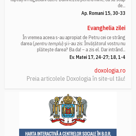
de...
Ap. Romani 15, 30-33
Evanghelia zilei
În vremea aceea s-au apropiat de Petru cei ce strâng
darea (
pentru templu
) și i-au zis: Învățătorul vostru nu
plătește darea? Ba da! – a zis el. Dar intrând...
Ev. Matei 17, 24-27; 18, 1-4
doxologia.ro
Preia articolele Doxologia în site-ul tău!