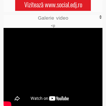
Galerie video
<p