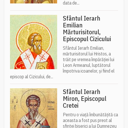
data de...
Sfântul Ierarh
Emilian
Mărturisitorul,
Episcopul Cizicului
Sfântul Ierarh Emilian,
mărturisitorul lui Hristos, a
trăit pe vremea împărăției lui
Leon Armeanul, luptătorul
împotriva icoanelor, și fiind el
episcop al Cizicului, de...
Sfântul Ierarh
Miron, Episcopul
Cretei
Pentru o viață îmbunătățită ca
aceasta a fost pus preot al
sfintei biserici a lui Dumnezeu