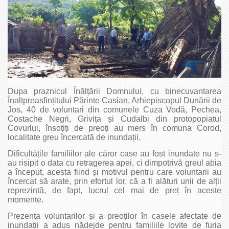
Dupa praznicul Înălțării Domnului, cu binecuvantarea
Înaltpreasfințitului Părinte Casian, Arhiepiscopul Dunării de
Jos, 40 de voluntari din comunele Cuza Vodă, Pechea,
Costache Negri, Grivița și Cudalbi din protopopiatul
Covurlui, însoțiți de preoți au mers în comuna Corod,
localitate greu încercată de inundații.
Dificultățile familiilor ale căror case au fost inundate nu s-
au risipit o data cu retragerea apei, ci dimpotrivă greul abia
a început, acesta fiind și motivul pentru care voluntarii au
încercat să arate, prin efortul lor, că a fi alături unii de alții
reprezintă, de fapt, lucrul cel mai de preț în aceste
momente.
Prezența voluntarilor și a preoților în casele afectate de
inundații a adus nădejde pentru familiile lovite de furia