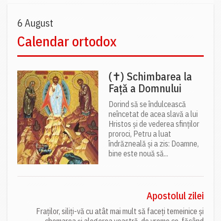
6 August
Calendar ortodox
(✝) Schimbarea la
Față a Domnului
Dorind să se îndulcească
neîncetat de acea slavă a lui
Hristos și de vederea sfinților
proroci, Petru a luat
îndrăzneală și a zis: Doamne,
bine este nouă să...
Apostolul zilei
Fraților, siliți-vă cu atât mai mult să faceți temeinice și
chemarea și alegerea voastră, de vreme ce, făcând