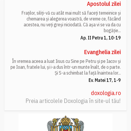
Apostolul zilei
Fraților, siliți-vă cu atât mai mult să faceți temeinice și
chemarea și alegerea voastră, de vreme ce, făcând
acestea, nu veți greși niciodată. Că așa vi se va da cu
bogăție...
Ap. II Petru 1, 10-19
Evanghelia zilei
În vremea aceea a luat Iisus cu Sine pe Petru și pe Iacov și
pe Ioan, fratele lui, și i-a dus într-un munte înalt, de o parte.
Și S-a schimbat la față înaintea lor...
Ev. Matei 17, 1-9
doxologia.ro
Preia articolele Doxologia în site-ul tău!