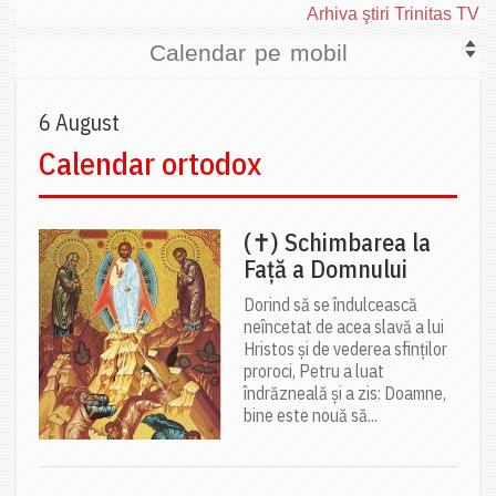
Arhiva ştiri Trinitas TV
Calendar pe mobil
6 August
Calendar ortodox
(✝) Schimbarea la
Față a Domnului
Dorind să se îndulcească
neîncetat de acea slavă a lui
Hristos și de vederea sfinților
proroci, Petru a luat
îndrăzneală și a zis: Doamne,
bine este nouă să...