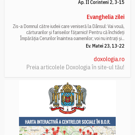
Ap. II Corinteni 2, 3-15
Evanghelia zilei
Zis-a Domnul către iudeii care veniseră la Dânsul: Vai vouă,
cărturarilor și fariseilor fățarnici! Pentru că închideți
Împărăția Cerurilor înaintea oamenilor; voi nu intrați și...
Ev. Matei 23, 13-22
doxologia.ro
Preia articolele Doxologia în site-ul tău!