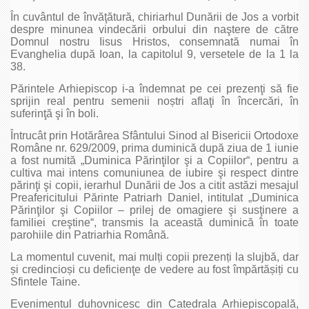
În cuvântul de învăţătură, chiriarhul Dunării de Jos a vorbit
despre minunea vindecării orbului din naştere de către
Domnul nostru Iisus Hristos, consemnată numai în
Evanghelia după Ioan, la capitolul 9, versetele de la 1 la
38.
Părintele Arhiepiscop i-a îndemnat pe cei prezenţi să fie
sprijin real pentru semenii noștri aflaţi în încercări, în
suferinţă şi în boli.
Întrucât prin Hotărârea Sfântului Sinod al Bisericii Ortodoxe
Române nr. 629/2009, prima duminică după ziua de 1 iunie
a fost numită „Duminica Părinţilor şi a Copiilor“, pentru a
cultiva mai intens comuniunea de iubire şi respect dintre
părinţi şi copii, ierarhul Dunării de Jos a citit astăzi mesajul
Preafericitului Părinte Patriarh Daniel, intitulat „Duminica
Părinţilor şi Copiilor – prilej de omagiere şi susţinere a
familiei creştine“, transmis la această duminică în toate
parohiile din Patriarhia Română.
La momentul cuvenit, mai mulți copii prezenți la slujbă, dar
și credincioși cu deficienţe de vedere au fost împărtășiți cu
Sfintele Taine.
Evenimentul duhovnicesc din Catedrala Arhiepiscopală,