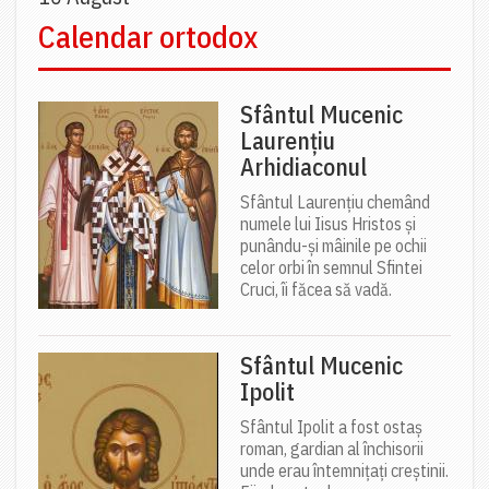
Calendar ortodox
Sfântul Mucenic
Laurențiu
Arhidiaconul
Sfântul Laurențiu chemând
numele lui Iisus Hristos și
punându-și mâinile pe ochii
celor orbi în semnul Sfintei
Cruci, îi făcea să vadă.
Sfântul Mucenic
Ipolit
Sfântul Ipolit a fost ostaș
roman, gardian al închisorii
unde erau întemnițați creștinii.