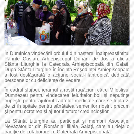
În Duminica vindecării orbului din naştere, Înaltpreasfinţitul
Părinte Casian, Arhiepiscopul Dunării de Jos a oficiat
Sfânta Liturghie la Catedrala Arhiepiscopală din Galaţi.
După Sfânta Liturghie în încinta Reşedinţei Arhiepiscopale
a fost desfăşurată o acţiune social-filantropică dedicată
persoanelor cu deficienţe de vedere.
În cadrul slujbei, ierarhul a rostit rugăciuni către Milostivul
Dumnezeu pentru vindecarea feluritelor boli şi neputinţe
trupeşti, pentru ajutorul cadrelor medicale care se luptă zi
de zi în spitale pentru sănătatea semenilor noştri, precum
şi pentru ocrotirea şi ajutorul tuturor credincioşilor.
La Sfânta Liturghie au participat şi membrii Asociaţiei
Nevăzătorilor din România, filiala Galaţi, care au deja o
tradiţie de colaborare cu Catedrala Arhiepiscopală.