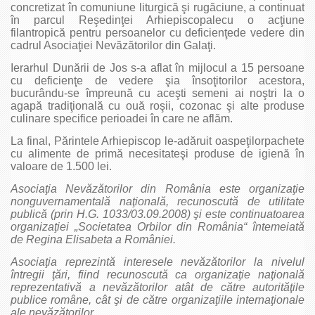
concretizat în comuniune liturgică şi rugăciune, a continuat
în parcul Reşedinţei Arhiepiscopalecu o acţiune
filantropică pentru persoanelor cu deficienţede vedere din
cadrul Asociaţiei Nevăzătorilor din Galaţi.
Ierarhul Dunării de Jos s-a aflat în mijlocul a 15 persoane
cu deficienţe de vedere şia însoţitorilor acestora,
bucurându-se împreună cu aceşti semeni ai noştri la o
agapă tradiţională cu ouă roşii, cozonac şi alte produse
culinare specifice perioadei în care ne aflăm.
La final, Părintele Arhiepiscop le-adăruit oaspeţilorpachete
cu alimente de primă necesitateşi produse de igienă în
valoare de 1.500 lei.
Asociaţia Nevăzătorilor din România este organizaţie
nonguvernamentală naţională, recunoscută de utilitate
publică (prin H.G. 1033/03.09.2008) şi este continuatoarea
organizaţiei „Societatea Orbilor din România“ întemeiată
de Regina Elisabeta a României.
Asociaţia reprezintă interesele nevăzătorilor la nivelul
întregii ţări, fiind recunoscută ca organizaţie naţională
reprezentativă a nevăzătorilor atât de către autorităţile
publice române, cât şi de către organizaţiile internaţionale
ale nevăzătorilor.