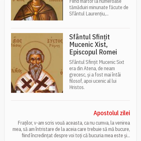
Fiind martor la numeroase
tămăduiri minunate făcute de
Sfântul Laurențiu,...
Sfântul Sfințit
Mucenic Xist,
Episcopul Romei
Sfântul Sfințit Mucenic Sixt
era din Atena, de neam
grecesc, și a fost mai întâi
filosof, apoi ucenic al lui
Hristos.
Apostolul zilei
Fraților, v-am scris vouă aceasta, ca nu cumva, la venirea
mea, să am întristare de la aceia care trebuie să mă bucure,
fiind încredințat despre voi toți că bucuria mea este și...