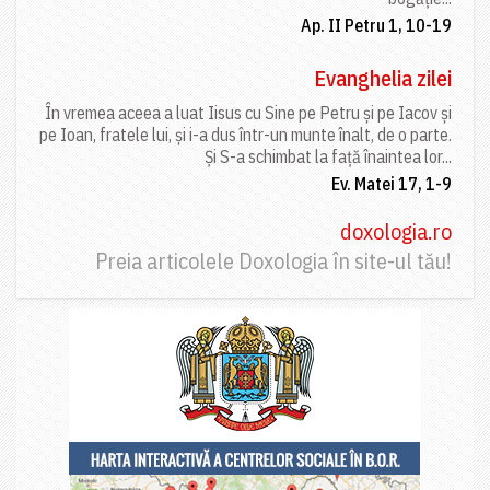
Ap. II Petru 1, 10-19
Evanghelia zilei
În vremea aceea a luat Iisus cu Sine pe Petru și pe Iacov și
pe Ioan, fratele lui, și i-a dus într-un munte înalt, de o parte.
Și S-a schimbat la față înaintea lor...
Ev. Matei 17, 1-9
doxologia.ro
Preia articolele Doxologia în site-ul tău!