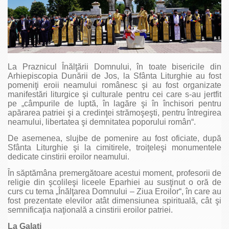
La Praznicul Înălţării Domnului, în toate bisericile din
Arhiepiscopia Dunării de Jos, la Sfânta Liturghie au fost
pomeniţi eroii neamului românesc şi au fost organizate
manifestări liturgice şi culturale pentru cei care s-au jertfit
pe „câmpurile de luptă, în lagăre şi în închisori pentru
apărarea patriei şi a credinţei strămoşeşti, pentru întregirea
neamului, libertatea şi demnitatea poporului român“.
De asemenea, slujbe de pomenire au fost oficiate, după
Sfânta Liturghie şi la cimitirele, troiţeleşi monumentele
dedicate cinstirii eroilor neamului.
În săptămâna premergătoare acestui moment, profesorii de
religie din şcolileşi liceele Eparhiei au susţinut o oră de
curs cu tema „Înălţarea Domnului – Ziua Eroilor“, în care au
fost prezentate elevilor atât dimensiunea spirituală, cât şi
semnificaţia naţională a cinstirii eroilor patriei.
La Galaţi