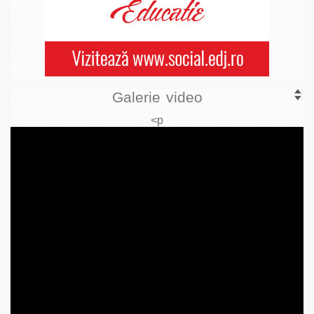
Galerie video
<p