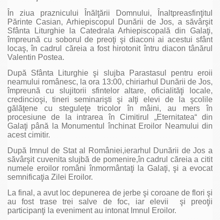
În ziua praznicului Înălţării Domnului, Înaltpreasfinţitul
Părinte Casian, Arhiepiscopul Dunării de Jos, a săvârşit
Sfânta Liturghie la Catedrala Arhiepiscopală din Galaţi,
împreună cu soborul de preoţi şi diaconi ai acestui sfânt
locaş, în cadrul căreia a fost hirotonit întru diacon tânărul
Valentin Postea.
După Sfânta Liturghie şi slujba Parastasul pentru eroii
neamului românesc, la ora 13:00, chiriarhul Dunării de Jos,
împreună cu slujitorii sfintelor altare, oficialităţi locale,
credincioşi, tineri seminarişti şi alţi elevi de la şcolile
gălăţene cu steguleţe tricolor în mâini, au mers în
procesiune de la intrarea în Cimitirul „Eternitatea“ din
Galaţi până la Monumentul închinat Eroilor Neamului din
acest cimitir.
După Imnul de Stat al României,ierarhul Dunării de Jos a
săvârşit cuvenita slujbă de pomenire,în cadrul căreia a citit
numele eroilor români înmormântaţi la Galaţi, şi a evocat
semnificaţia Zilei Eroilor.
La final, a avut loc depunerea de jerbe şi coroane de flori şi
au fost trase trei salve de foc, iar elevii şi preoţii
participanţi la eveniment au intonat Imnul Eroilor.