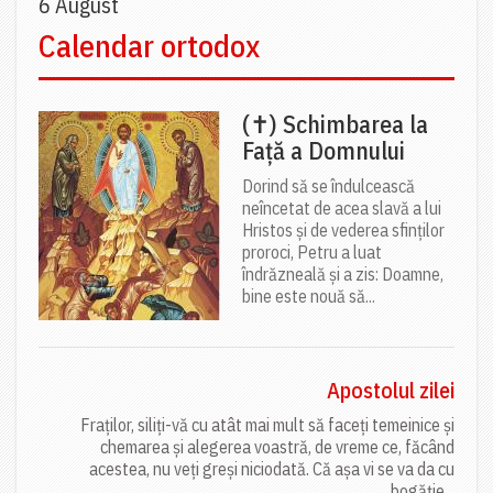
6 August
Calendar ortodox
(✝) Schimbarea la
Față a Domnului
Dorind să se îndulcească
neîncetat de acea slavă a lui
Hristos și de vederea sfinților
proroci, Petru a luat
îndrăzneală și a zis: Doamne,
bine este nouă să...
Apostolul zilei
Fraților, siliți-vă cu atât mai mult să faceți temeinice și
chemarea și alegerea voastră, de vreme ce, făcând
acestea, nu veți greși niciodată. Că așa vi se va da cu
bogăție...