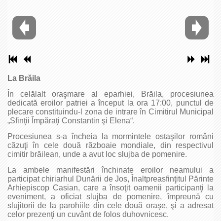
La Brăila
În celălalt oraşmare al eparhiei, Brăila, procesiunea
dedicată eroilor patriei a început la ora 17:00, punctul de
plecare constituindu-l zona de intrare în Cimitirul Municipal
„Sfinţii Împăraţi Constantin şi Elena“.
Procesiunea s-a încheia la mormintele ostaşilor români
căzuţi în cele două războaie mondiale, din respectivul
cimitir brăilean, unde a avut loc slujba de pomenire.
La ambele manifestări închinate eroilor neamului a
participat chiriarhul Dunării de Jos, Înaltpreasfinţitul Părinte
Arhiepiscop Casian, care a însoţit oamenii participanţi la
eveniment, a oficiat slujba de pomenire, împreună cu
slujitorii de la parohiile din cele două oraşe, şi a adresat
celor prezenţi un cuvânt de folos duhovnicesc.