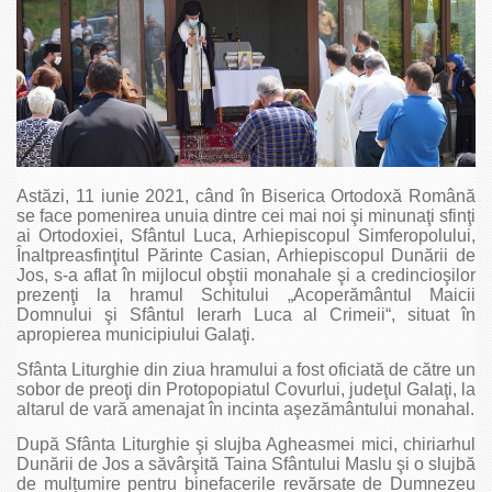
Astăzi, 11 iunie 2021, când în Biserica Ortodoxă Română
se face pomenirea unuia dintre cei mai noi şi minunaţi sfinţi
ai Ortodoxiei, Sfântul Luca, Arhiepiscopul Simferopolului,
Înaltpreasfinţitul Părinte Casian, Arhiepiscopul Dunării de
Jos, s-a aflat în mijlocul obştii monahale şi a credincioşilor
prezenţi la hramul Schitului „Acoperământul Maicii
Domnului şi Sfântul Ierarh Luca al Crimeii“, situat în
apropierea municipiului Galaţi.
Sfânta Liturghie din ziua hramului a fost oficiată de către un
sobor de preoţi din Protopopiatul Covurlui, judeţul Galaţi, la
altarul de vară amenajat în incinta aşezământului monahal.
După Sfânta Liturghie şi slujba Agheasmei mici, chiriarhul
Dunării de Jos a săvârşită Taina Sfântului Maslu şi o slujbă
de mulțumire pentru binefacerile revărsate de Dumnezeu