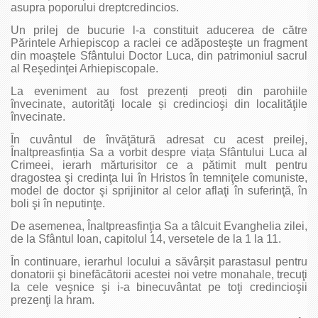
asupra poporului dreptcredincios.
Un prilej de bucurie l-a constituit aducerea de către
Părintele Arhiepiscop a raclei ce adăposteşte un fragment
din moaştele Sfântului Doctor Luca, din patrimoniul sacrul
al Reşedinţei Arhiepiscopale.
La eveniment au fost prezenți preoți din parohiile
învecinate, autorităţi locale și credincioşi din localităţile
învecinate.
În cuvântul de învăţătură adresat cu acest preilej,
Înaltpreasfinția Sa a vorbit despre viața Sfântului Luca al
Crimeei, ierarh mărturisitor ce a pătimit mult pentru
dragostea şi credinţa lui în Hristos în temniţele comuniste,
model de doctor şi sprijinitor al celor aflaţi în suferinţă, în
boli şi în neputinţe.
De asemenea, Înaltpreasfinţia Sa a tâlcuit Evanghelia zilei,
de la Sfântul Ioan, capitolul 14, versetele de la 1 la 11.
În continuare, ierarhul locului a săvârșit parastasul pentru
donatorii şi binefăcătorii acestei noi vetre monahale, trecuţi
la cele veşnice şi i-a binecuvântat pe toţi credincioşii
prezenţi la hram.