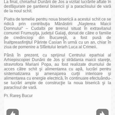
La final, chiriarhul Dunării de Jos a vizitat lucrările aflate în
desfăşurare pe şantierul bisericii şi a paraclisului de vară
de la noul schit.
Piatra de temelie pentru noua biserică a acestui schit ce se
ridică prin contribuţia Mănăstirii „Naşterea Maicii
Domnului“ – Cudalbi pe terenul situat în extravilanul
comunei Frumuşiţa, judeţul Galaţi, donat de către o familie
de credincioşi din Bucureşti, a fost pusă de
Înaltpreasfinţitul Părinte Casian în urmă cu un an, chiar în
ziua de pomenire a Sfântului Ierarh Luca al Crimeii.
Până în prezent, cu sprijinul Centrului eparhial al
Arhiepiscopiei Dunării de Jos şi strădania maicii stareţe,
stravrofora Mariani Popa, au fost realizate drumului de
acces către schit şi alimentarea cu apă, lucrări pentru
sistematizarea şi amenajarea curţii interioare şi
alimentarea cu energie electrică, în continuare efectuându-
se lucrări ample de construcţie la noua biserică şi la
paraclisul de vară.
Pr. Rareş Bucur