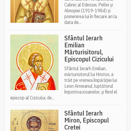
Calinic al Edessei, Pellei și
Almopiei (1919-1984) și
pomenirea lui în fiecare an la
data de...
Sfântul Ierarh
Emilian
Mărturisitorul,
Episcopul Cizicului
Sfântul Ierarh Emilian,
mărturisitorul lui Hristos, a
trăit pe vremea împărăției lui
Leon Armeanul, luptătorul
împotriva icoanelor, și fiind el
episcop al Cizicului, de...
Sfântul Ierarh
Miron, Episcopul
Cretei