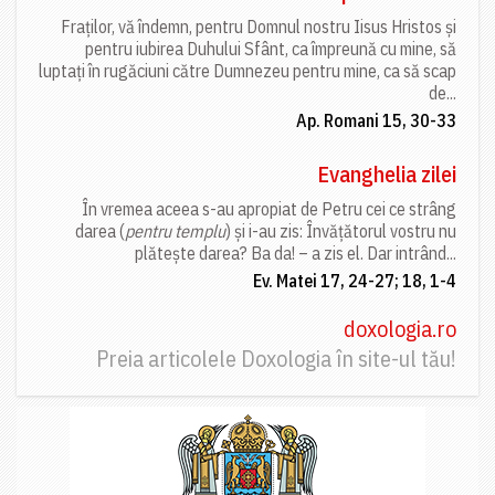
Fraților, vă îndemn, pentru Domnul nostru Iisus Hristos și
pentru iubirea Duhului Sfânt, ca împreună cu mine, să
luptați în rugăciuni către Dumnezeu pentru mine, ca să scap
de...
Ap. Romani 15, 30-33
Evanghelia zilei
În vremea aceea s-au apropiat de Petru cei ce strâng
darea (
pentru templu
) și i-au zis: Învățătorul vostru nu
plătește darea? Ba da! – a zis el. Dar intrând...
Ev. Matei 17, 24-27; 18, 1-4
doxologia.ro
Preia articolele Doxologia în site-ul tău!