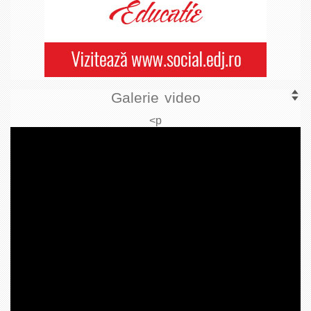
Galerie video
<p