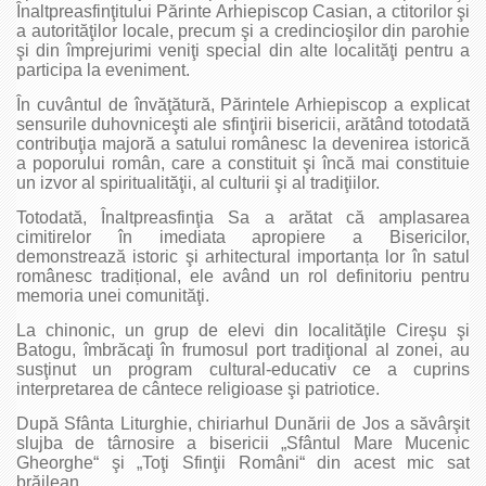
Înaltpreasfinţitului Părinte Arhiepiscop Casian, a ctitorilor şi
a autorităţilor locale, precum şi a credincioşilor din parohie
şi din împrejurimi veniţi special din alte localităţi pentru a
participa la eveniment.
În cuvântul de învăţătură, Părintele Arhiepiscop a explicat
sensurile duhovniceşti ale sfinţirii bisericii, arătând totodată
contribuţia majoră a satului românesc la devenirea istorică
a poporului român, care a constituit şi încă mai constituie
un izvor al spiritualităţii, al culturii şi al tradiţiilor.
Totodată, Înaltpreasfinţia Sa a arătat că amplasarea
cimitirelor în imediata apropiere a Bisericilor,
demonstrează istoric şi arhitectural importanța lor în satul
românesc tradițional, ele având un rol definitoriu pentru
memoria unei comunităţi.
La chinonic, un grup de elevi din localităţile Cireşu şi
Batogu, îmbrăcaţi în frumosul port tradiţional al zonei, au
susţinut un program cultural-educativ ce a cuprins
interpretarea de cântece religioase şi patriotice.
După Sfânta Liturghie, chiriarhul Dunării de Jos a săvârşit
slujba de târnosire a bisericii „Sfântul Mare Mucenic
Gheorghe“ şi „Toţi Sfinţii Români“ din acest mic sat
brăilean.