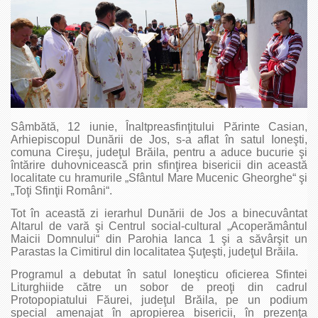
Sâmbătă, 12 iunie, Înaltpreasfinţitului Părinte Casian,
Arhiepiscopul Dunării de Jos, s-a aflat în satul Ioneşti,
comuna Cireşu, judeţul Brăila, pentru a aduce bucurie şi
întărire duhovnicească prin sfinţirea bisericii din această
localitate cu hramurile „Sfântul Mare Mucenic Gheorghe“ şi
„Toţi Sfinţii Români“.
Tot în această zi ierarhul Dunării de Jos a binecuvântat
Altarul de vară şi Centrul social-cultural „Acoperământul
Maicii Domnului“ din Parohia Ianca 1 şi a săvârşit un
Parastas la Cimitirul din localitatea Şuţeşti, judeţul Brăila.
Programul a debutat în satul Ioneşticu oficierea Sfintei
Liturghiide către un sobor de preoţi din cadrul
Protopopiatului Făurei, judeţul Brăila, pe un podium
special amenajat în apropierea bisericii, în prezenţa