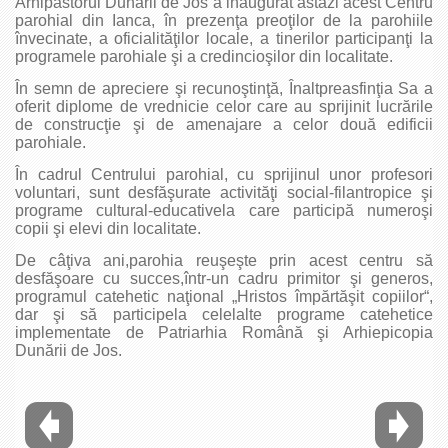
Arhipăstorul Dunării de Jos a inaugurat astăzi acest Centru
parohial din Ianca, în prezenţa preoţilor de la parohiile
învecinate, a oficialităţilor locale, a tinerilor participanţi la
programele parohiale şi a credincioşilor din localitate.
În semn de apreciere şi recunoştinţă, Înaltpreasfinţia Sa a
oferit diplome de vrednicie celor care au sprijinit lucrările
de construcţie şi de amenajare a celor două edificii
parohiale.
În cadrul Centrului parohial, cu sprijinul unor profesori
voluntari, sunt desfăşurate activităţi social-filantropice şi
programe cultural-educativela care participă numeroşi
copii şi elevi din localitate.
De câţiva ani,parohia reuşeşte prin acest centru să
desfăşoare cu succes,într-un cadru primitor şi generos,
programul catehetic naţional „Hristos împărtăşit copiilor“,
dar şi să participela celelalte programe catehetice
implementate de Patriarhia Română şi Arhiepicopia
Dunării de Jos.