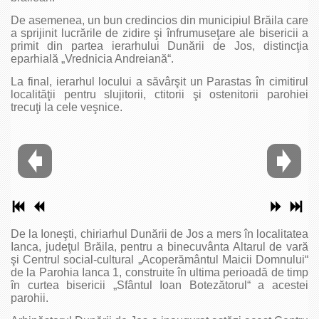
De asemenea, un bun credincios din municipiul Brăila care
a sprijinit lucrările de zidire şi înfrumuseţare ale bisericii a
primit din partea ierarhului Dunării de Jos, distincţia
eparhială „Vrednicia Andreiană“.
La final, ierarhul locului a săvârşit un Parastas în cimitirul
localităţii pentru slujitorii, ctitorii şi ostenitorii parohiei
trecuţi la cele veşnice.
De la Ioneşti, chiriarhul Dunării de Jos a mers în localitatea
Ianca, judeţul Brăila, pentru a binecuvânta Altarul de vară
şi Centrul social-cultural „Acoperământul Maicii Domnului“
de la Parohia Ianca 1, construite în ultima perioadă de timp
în curtea bisericii „Sfântul Ioan Botezătorul“ a acestei
parohii.