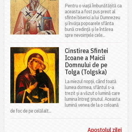
Pentru o viață îmbunătățită ca
aceasta a fost pus preot al
sfintei biserici a lui Dumnezeu
și învăța popoarele sfânta
bună credință și le întărea
spre nevoințele cele...
Cinstirea Sfintei
Icoane a Maicii
Domnului de pe
Tolga (Tolgska)
La miezul nopții, când toată
lumea dormea, sfântul s-a
trezit și a văzut o lumină care
lumina întreg ținutul. Aceasta
lumină venea de la o coloană
de foc de pe celălalt...
Apostolul zilei