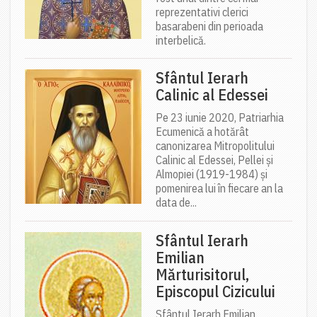
reprezentativi clerici
basarabeni din perioada
interbelică.
Sfântul Ierarh
Calinic al Edessei
Pe 23 iunie 2020, Patriarhia
Ecumenică a hotărât
canonizarea Mitropolitului
Calinic al Edessei, Pellei și
Almopiei (1919-1984) și
pomenirea lui în fiecare an la
data de...
Sfântul Ierarh
Emilian
Mărturisitorul,
Episcopul Cizicului
Sfântul Ierarh Emilian,