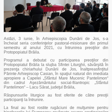
Astăzi, 3 iunie, în Arhiepiscopia Dunării de Jos, s-a
încheiat seria conferinţelor pastoral-misionare din primul
semestru al anului 2021, cu întrunirea preoţilor din
Protopopiatul Brăila.
Programul a debutat cu participarea preoţilor din
Protopopiatul Brăila la slujba Sfintei Liturghii, săvârşită în
prezenţa chiriarhului Dunării de Jos, Înaltpreasfinţitul
Părinte Arhiepiscop Casian, în spaţiul natural din imediata
apropiere a Capelei „Sfântul Mare Mucenic Pantelimon“
din cadrul Aşezământului social-filantropic „Sfântul
Pantelimon“ – Lacu Sărat, judeţul Brăila,
Răspunsurile liturgice au fost oferite de către preoţii
participanţi la întrunire.
La final au fost rostite rugăciuni de mulţumire pentru