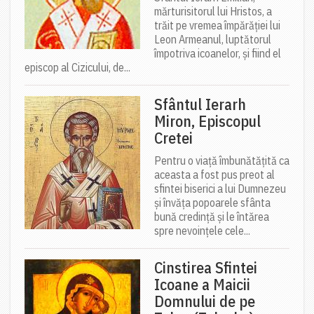
mărturisitorul lui Hristos, a
trăit pe vremea împărăției lui
Leon Armeanul, luptătorul
împotriva icoanelor, și fiind el
episcop al Cizicului, de...
Sfântul Ierarh
Miron, Episcopul
Cretei
Pentru o viață îmbunătățită ca
aceasta a fost pus preot al
sfintei biserici a lui Dumnezeu
și învăța popoarele sfânta
bună credință și le întărea
spre nevoințele cele...
Cinstirea Sfintei
Icoane a Maicii
Domnului de pe