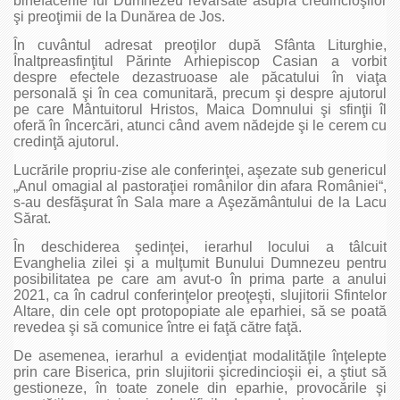
binefacerile lui Dumnezeu revărsate asupra credincioşilor
şi preoţimii de la Dunărea de Jos.
În cuvântul adresat preoţilor după Sfânta Liturghie,
Înaltpreasfinţitul Părinte Arhiepiscop Casian a vorbit
despre efectele dezastruoase ale păcatului în viaţa
personală şi în cea comunitară, precum şi despre ajutorul
pe care Mântuitorul Hristos, Maica Domnului şi sfinţii îl
oferă în încercări, atunci când avem nădejde şi le cerem cu
credinţă ajutorul.
Lucrările propriu-zise ale conferinţei, aşezate sub genericul
„Anul omagial al pastoraţiei românilor din afara României“,
s-au desfăşurat în Sala mare a Aşezământului de la Lacu
Sărat.
În deschiderea şedinţei, ierarhul locului a tâlcuit
Evanghelia zilei şi a mulţumit Bunului Dumnezeu pentru
posibilitatea pe care am avut-o în prima parte a anului
2021, ca în cadrul conferinţelor preoţeşti, slujitorii Sfintelor
Altare, din cele opt protopopiate ale eparhiei, să se poată
revedea şi să comunice între ei faţă către faţă.
De asemenea, ierarhul a evidenţiat modalităţile înţelepte
prin care Biserica, prin slujitorii şicredincioşii ei, a ştiut să
gestioneze, în toate zonele din eparhie, provocările şi