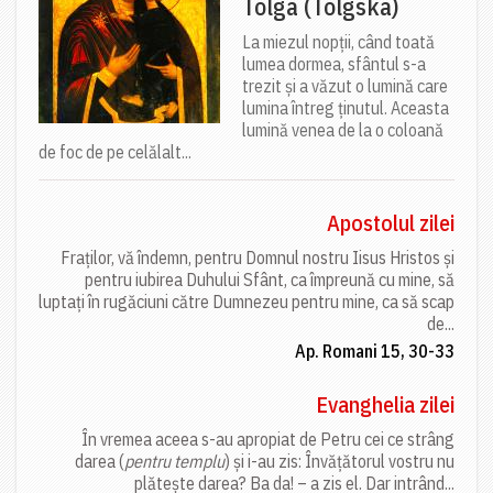
Tolga (Tolgska)
La miezul nopții, când toată
lumea dormea, sfântul s-a
trezit și a văzut o lumină care
lumina întreg ținutul. Aceasta
lumină venea de la o coloană
de foc de pe celălalt...
Apostolul zilei
Fraților, vă îndemn, pentru Domnul nostru Iisus Hristos și
pentru iubirea Duhului Sfânt, ca împreună cu mine, să
luptați în rugăciuni către Dumnezeu pentru mine, ca să scap
de...
Ap. Romani 15, 30-33
Evanghelia zilei
În vremea aceea s-au apropiat de Petru cei ce strâng
darea (
pentru templu
) și i-au zis: Învățătorul vostru nu
plătește darea? Ba da! – a zis el. Dar intrând...