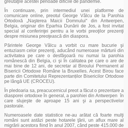
greutăţile acestei perioade dificile de pandemie.
În continuare, prin intermediul unei platforme de
comunicare online, preotul George Vâlcu de la Parohia
Ortodoxă „Naşterea Maicii Domnului“ din Antwerpen,
Belgia, originar din Eparhia Dunării de Jos, a fost invitat
special al conferinţei pentru a le vorbi preoţilor prezenţi
despre misiunea preoţească din diaspora.
Părintele George Vâlcu a vorbit cu mare bucurie şi
entuziasm celor prezenţi, aducând numeroase mărturii din
activitatea pe care o desfăşoară nu numai la parohia
românescă din Belgia, ci şi în calitatea pe care o are de
mai bine de 12 ani, de secretar al Biroului Permanent al
Bisericii Ortodoxe Române la Bruxelles. Acest Birou face
parte din Comitetului Reprezentanților Bisericilor Ortodoxe
pe lângă UE (CROCEU).
În pledoaria sa, preacucernicul preot a făcut o prezentare a
diasporei ortodoxe în general, a parohiei din Antwerpen în
care slujeşte de aproape 15 ani şi a perspectivelor
pastorale.
Numeroasele date statistice ne-au arătat că foarte mulţi
români sunt astăzi peste hotarele ţării, un aflux mare al
migrării acestora fiind în anul 2007, când peste 415.000 de