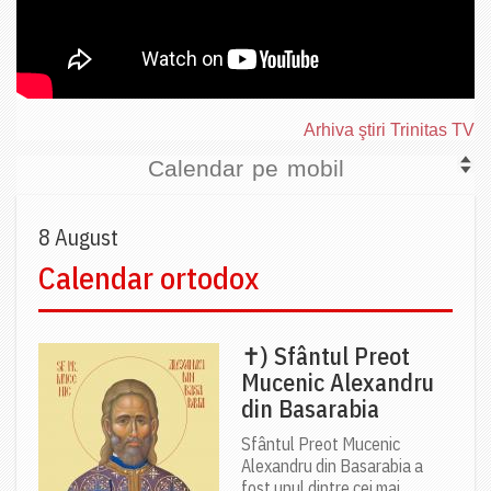
Arhiva ştiri Trinitas TV
Calendar pe mobil
8 August
Calendar ortodox
✝) Sfântul Preot
Mucenic Alexandru
din Basarabia
Sfântul Preot Mucenic
Alexandru din Basarabia a
fost unul dintre cei mai