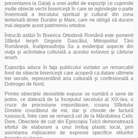
prezentarea la Galaţi a unei astfel de expoziţii ce cuprinde
multe obiecte vechi bisericeşti în care se oglindeşte o parte
însemnată a trecutului spiritual şi cultural din zona
teritorială dintre Dunăre şi Mare, care ne obligă să ducem
mai departe acest patrimoniu ortodox.
Întrucât astăzi în Biserica Ortodoxă Română este pomenit
Sfântul Ierarh Grigorie Dascălul, Mitropolitul Țării
Românești, Înaltpreasfinţia Sa a evidenţiat aspecte din
viaţa şi activitatea culturală a acestui evlavios şi cărturar
ierarh.
Expoziţia aduce în faţa publicului vizitator un remarcabil
fond de obiecte bisericeşti care acoperă ca datare ultimele
trei secole, reprezentând aria culturală şi confesională a
Dobrogei de Nord.
Printre obiectele deosebite expuse se numără o serie de
potire, ce datează de la începutul secolului al XIX-lea, o
cruce de procesiune impunătoare, icoana Sfântului
Dimitrie izvorâtorul de mir, dar şi chivote de factură
rusească, între care se remarcă cel de la Mănăstirea Celic
Dere. Obiectele de cult din Episcopia Tulcii demonstrează
efortul de elaborare a unui limbaj plastic local, prin
asimilarea mijloacelor de expresie specifice stilurilor