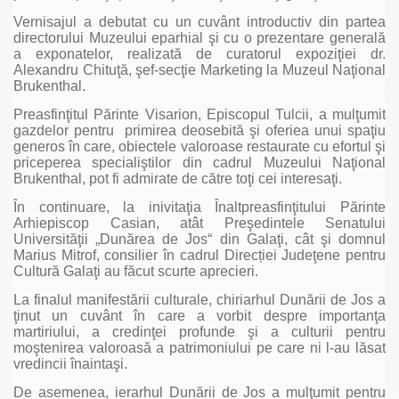
Vernisajul a debutat cu un cuvânt introductiv din partea
directorului Muzeului eparhial şi cu o prezentare generală
a exponatelor, realizată de curatorul expoziţiei dr.
Alexandru Chituţă, şef-secţie Marketing la Muzeul Naţional
Brukenthal.
Preasfinţitul Părinte Visarion, Episcopul Tulcii, a mulţumit
gazdelor pentru primirea deosebită şi oferiea unui spaţiu
generos în care, obiectele valoroase restaurate cu efortul şi
priceperea specialiştilor din cadrul Muzeului Naţional
Brukenthal, pot fi admirate de către toţi cei interesaţi.
În continuare, la inivitaţia Înaltpreasfinţitului Părinte
Arhiepiscop Casian, atât Preşedintele Senatului
Universităţii „Dunărea de Jos“ din Galaţi, cât şi domnul
Marius Mitrof, consilier în cadrul Direcției Judeţene pentru
Cultură Galaţi au făcut scurte aprecieri.
La finalul manifestării culturale, chiriarhul Dunării de Jos a
ţinut un cuvânt în care a vorbit despre importanţa
martiriului, a credinţei profunde şi a culturii pentru
moştenirea valoroasă a patrimoniului pe care ni l-au lăsat
vredincii înaintaşi.
De asemenea, ierarhul Dunării de Jos a mulţumit pentru