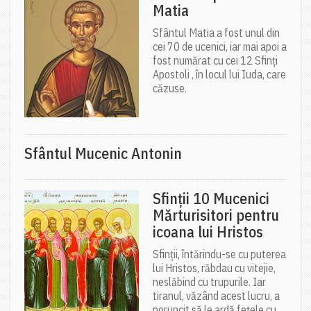
Matia
Sfântul Matia a fost unul din
cei 70 de ucenici, iar mai apoi a
fost numărat cu cei 12 Sfinți
Apostoli , în locul lui Iuda, care
căzuse.
Sfântul Mucenic Antonin
Sfinții 10 Mucenici
Mărturisitori pentru
icoana lui Hristos
Sfinții, întărindu-se cu puterea
lui Hristos, răbdau cu vitejie,
neslăbind cu trupurile. Iar
tiranul, văzând acest lucru, a
poruncit să le ardă fețele cu