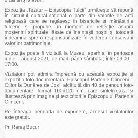
bizantin şi slavon.
Expoziţia „Tezaur – Episcopia Tulcii“ urmăreşte să repună
în circuitul cultural-naţional o parte din valorile de artă
religioasă care se regăsesc în bisericile şi mănăstirile
tulcene şi propune un moment de reflecţie asupra
moştenirii spirituale lăsate de înaintaşii noştri şi totodată
îndeamnă spre o responsabilizare în vederea conservării
valorilor patrimoniale.
Expoziţia poate fi vizitată la Muzeul eparhial în perioada
iunie – august 2021, de marți până sâmbătă, între 09:00 –
17:00.
Vizitatorii pot admira împreună cu această expoziţie şi
expoziţia foto-documentară „Episcopul Partenie Clinceni –
Ctitor la Dunărea de Jos“, alcătuită din 40 de panouri foto-
documentare, format 100×120 cm, care sintetizează şi
ilustrează prin imagine şi text ctitoriile Episcopului Partenie
Clinceni.
Pe întreaga perioadă de expunere, accesul vizitatorilor
este gratuit.
Pr. Rareş Bucur