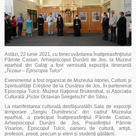
Astăzi, 22 iunie 2021, cu binecuvântarea Înaltpreasfinţitului
Părinte Casian, Arhiepiscopul Dunării de Jos, la Muzeul
eparhial din Galaţi a fost vernisată expoziţia itinerantă
„
Tezaur – Episcopia Tulcii“.
Evenimentul a fost organizat de Muzeului Istoriei, Culturii şi
Spiritualităţii Creştine de la Dunărea de Jos, în parteneriat
Episcopia Tulcii, Muzeul Naţional Brukenthal, și Asociația
Culturală „Pictor Octavian Smigelschi“ din Sibiu.
La manifestarea culturală desfăşuratăîn Sala de expoziţii
temporare „Sergiu Dumitrescu“ din cadrul Muzeului
eparhial, a participat Înaltpreasfinţitul Părinte Casian,
Arhiepiscopul Dunării de Jos, Preasfinţitul Părinte
Visarion, Episcopul Tulcii, oameni de cultură, artişti,
profesori, preoţi, precum şi elevi şi studenţi gălăţeni.