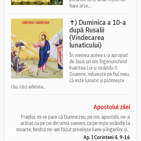
fiare arse,...
✝) Duminica a 10-a
după Rusalii
(Vindecarea
lunaticului)
În vremea aceea s-a apropiat
de Iisus un om, îngenunchind
înaintea Lui și zicându-I:
Doamne, miluiește pe fiul meu,
că este lunatic și pătimește
rău, căci adesea...
Apostolul zilei
Fraților, mi se pare că Dumnezeu, pe noi, apostolii, ne-a
arătat ca pe cei din urmă oameni, ca pe niște osândiți la
moarte, fiindcă ne-am făcut priveliște lumii și îngerilor și...
Ap. I Corinteni 4, 9-16