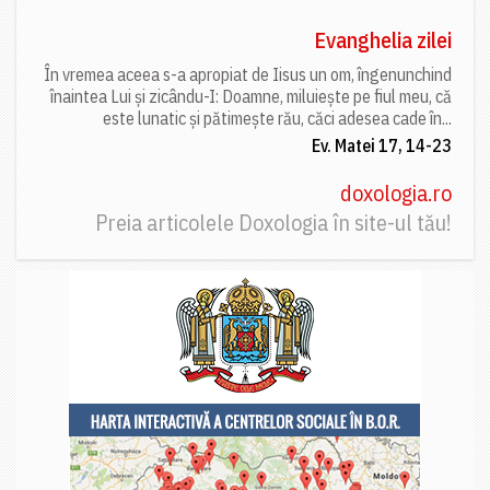
Evanghelia zilei
În vremea aceea s-a apropiat de Iisus un om, îngenunchind
înaintea Lui și zicându-I: Doamne, miluiește pe fiul meu, că
este lunatic și pătimește rău, căci adesea cade în...
Ev. Matei 17, 14-23
doxologia.ro
Preia articolele Doxologia în site-ul tău!