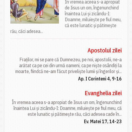
În vremea aceea s-a apropiat
de Iisus un om, îngenunchind
înaintea Lui și zicându-I:
Doamne, miluiește pe fiul meu,
că este lunatic și pătimește
rău, căci adesea...
Apostolul zilei
Fraților, mi se pare că Dumnezeu, pe noi, apostolii, ne-a
arătat ca pe cei din urmă oameni, ca pe niște osândiți la
moarte, fiindcă ne-am făcut priveliște lumii și îngerilor și...
Ap. I Corinteni 4, 9-16
Evanghelia zilei
În vremea aceea s-a apropiat de Iisus un om, îngenunchind
înaintea Lui și zicându-I: Doamne, miluiește pe fiul meu, că
este lunatic și pătimește rău, căci adesea cade în...
Ev. Matei 17, 14-23