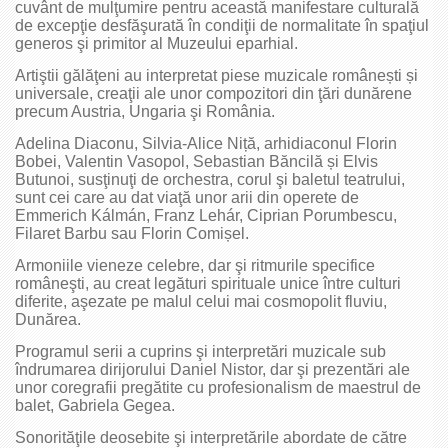
cuvânt de mulţumire pentru această manifestare culturală
de excepţie desfăşurată în condiţii de normalitate în spaţiul
generos şi primitor al Muzeului eparhial.
Artiştii gălăţeni au interpretat piese muzicale românești și
universale, creaţii ale unor compozitori din ţări dunărene
precum Austria, Ungaria şi România.
Adelina Diaconu, Silvia-Alice Niță, arhidiaconul Florin
Bobei, Valentin Vasopol, Sebastian Băncilă și Elvis
Butunoi, susţinuţi de orchestra, corul şi baletul teatrului,
sunt cei care au dat viaţă unor arii din operete de
Emmerich Kálmán, Franz Lehár, Ciprian Porumbescu,
Filaret Barbu sau Florin Comișel.
Armoniile vieneze celebre, dar şi ritmurile specifice
româneşti, au creat legături spirituale unice între culturi
diferite, aşezate pe malul celui mai cosmopolit fluviu,
Dunărea.
Programul serii a cuprins şi interpretări muzicale sub
îndrumarea dirijorului Daniel Nistor, dar şi prezentări ale
unor coregrafii pregătite cu profesionalism de maestrul de
balet, Gabriela Gegea.
Sonorităţile deosebite şi interpretările abordate de către