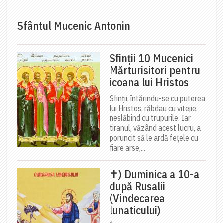
Sfântul Mucenic Antonin
Sfinții 10 Mucenici
Mărturisitori pentru
icoana lui Hristos
Sfinții, întărindu-se cu puterea
lui Hristos, răbdau cu vitejie,
neslăbind cu trupurile. Iar
tiranul, văzând acest lucru, a
poruncit să le ardă fețele cu
fiare arse,...
✝) Duminica a 10-a
după Rusalii
(Vindecarea
lunaticului)