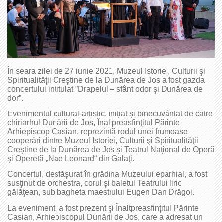
În seara zilei de 27 iunie 2021, Muzeul Istoriei, Culturii şi
Spiritualităţii Creştine de la Dunărea de Jos a fost gazda
concertului intitulat ”Drapelul – sfânt odor şi Dunărea de
dor”.
Evenimentul cultural-artistic, iniţiat şi binecuvântat de către
chiriarhul Dunării de Jos, Înaltpreasfinţitul Părinte
Arhiepiscop Casian, reprezintă rodul unei frumoase
cooperări dintre Muzeul Istoriei, Culturii şi Spiritualităţii
Creştine de la Dunărea de Jos şi Teatrul Naţional de Operă
şi Operetă „Nae Leonard“ din Galaţi.
Concertul, desfăşurat în grădina Muzeului eparhial, a fost
susţinut de orchestra, corul şi baletul Teatrului liric
gălăţean, sub bagheta maestrului Eugen Dan Drăgoi.
La eveniment, a fost prezent şi Înaltpreasfinţitul Părinte
Casian, Arhiepiscopul Dunării de Jos, care a adresat un