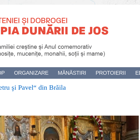
OP
ORGANIZARE
MĂNĂSTIRI
PROTOIERII
E
etru şi Pavel“ din Brăila