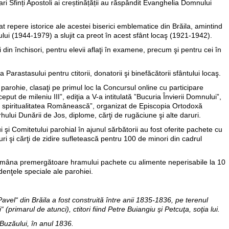
ari Sfinți Apostoli ai creștinățății au răspândit Evanghelia Domnului
 repere istorice ale acestei biserici emblematice din Brăila, amintind
lui (1944-1979) a slujit ca preot în acest sfânt locaş (1921-1942).
i din închisori, pentru elevii aflaţi în examene, precum şi pentru cei în
a Parastasului pentru ctitorii, donatorii şi binefăcătorii sfântului locaş.
parohie, clasaţi pe primul loc la Concursul online cu participare
put de mileniu III”, ediţia a V-a intitulată ”Bucuria Învierii Domnului”,
şi spiritualitatea Românească”, organizat de Episcopia Ortodoxă
rhului Dunării de Jos, diplome, cărţi de rugăciune şi alte daruri.
i şi Comitetului parohial în ajunul sărbătorii au fost oferite pachete cu
ri şi cărţi de zidire sufletească pentru 100 de minori din cadrul
ămâna premergătoare hramului pachete cu alimente neperisabile la 10
idenţele speciale ale parohiei.
 Pavel“ din Brăila a fost construită între anii 1835-1836, pe terenul
“ (primarul de atunci), ctitori fiind Petre Buiangiu şi Petcuţa, soţia lui.
 Buzăului, în anul 1836.