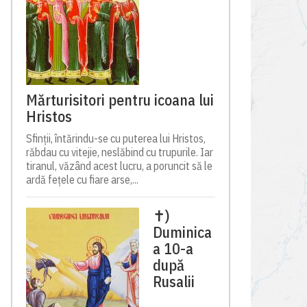
Mărturisitori pentru icoana lui
Hristos
Sfinții, întărindu-se cu puterea lui Hristos,
răbdau cu vitejie, neslăbind cu trupurile. Iar
tiranul, văzând acest lucru, a poruncit să le
ardă fețele cu fiare arse,...
✝)
Duminica
a 10-a
după
Rusalii