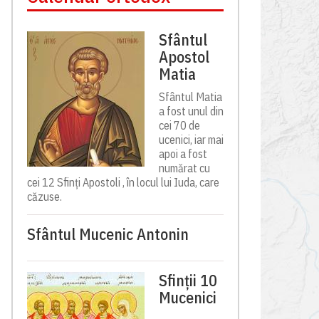
Sfântul
Apostol
Matia
Sfântul Matia
a fost unul din
cei 70 de
ucenici, iar mai
apoi a fost
numărat cu
cei 12 Sfinți Apostoli , în locul lui Iuda, care
căzuse.
Sfântul Mucenic Antonin
Sfinții 10
Mucenici