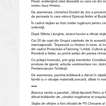
Pavel, evidenţiind zelul deosebit cu care cei doi m
nostru Iisus Hristos.
De asemenea, chiriarhul Dunării de Jos a prezentat
de perioada în care viitorul Episcop Antim al Buzău
În cadrul slujbei au fost rostite rugăciuni pentru ce
suferinţă.
După Sfânta Liturghie, ierarul locului a oficiat slujb
Cei 20 de copii din Grupul catehetic de la această 
internaţională: ”Împreună cu Hristos în lume, la înce
din cadrul Proiectului eTwinning ”Limbă, Cultură 
Română a Italiei, au primit astăzi din partea chiria
Cu prilejul hramului, prin grija membrilor Consiliulu
produse de igienă, articole vestimentare noi, dulciu
Penitenciarului Tichilești.
De asemenea, parohia brăileană a dăruit în săpt
familii cu o situaţie materială precară, aflate în ev
⁕⁕⁕
Biserica veche a parohiei „Sfinţii Apostoli Petru şi
dăruit brăilenilor de „cinstitul maghistrat al oraşului
Slujba de sfinţire a fost oficiată de PS Chesarie al