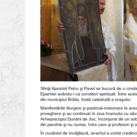
Sfinţii Apostoli Petru şi Pavel se bucură de o cinst
Eparhiei avându-i ca ocrotitori spirituali. Între ace
din municipiul Brăila, fostă catedrală a oraşului.
Manifestările liturgice şi pastoral-misionare la ace
priveghere şi au continuat în ziua hramului cu săvâr
Arhiepiscopul Dunării de Jos, înconjurat de un sobo
din parohie şi nu numai, între care şi profesori şi 
În cuvântul de învăţătură, ierarhul a vorbit credinci