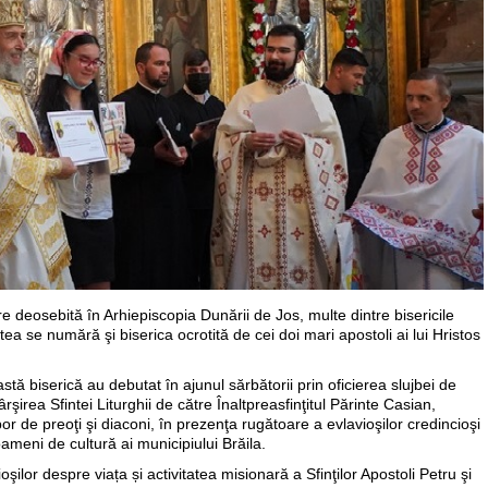
ire deosebită în Arhiepiscopia Dunării de Jos, multe dintre bisericile
stea se numără şi biserica ocrotită de cei doi mari apostoli ai lui Hristos
astă biserică au debutat în ajunul sărbătorii prin oficierea slujbei de
şirea Sfintei Liturghii de către Înaltpreasfinţitul Părinte Casian,
r de preoţi şi diaconi, în prezenţa rugătoare a evlavioşilor credincioşi
oameni de cultură ai municipiului Brăila.
oşilor despre viața și activitatea misionară a Sfinţilor Apostoli Petru şi