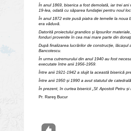
În anul 1869, biserica a fost demolată, iar trei ani m
19-lea, odată cu săparea fundaţiei pentru noul loc
În anul 1872 este pusă piatra de temelie la noua b
era văduvă.
Datorită proiectului grandios şi lipsurilor material
fonduri provenite în cea mai mare parte din donaţii p
După finalizarea lucrărilor de construcție, lăcașul a
Bancotescu.
În urma cutremurului din anul 1940 au fost necesar
executate între anii 1956-1959.
Între anii 1921-1942 a slujit la această biserică p
Între anii 1950 și 1990 a avut statutul de catedrală
În prezent, în curtea bisericii „Sf. Apostoli Petru și 
Pr. Rareş Bucur