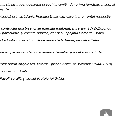
ai târziu a fost desfiinţat şi vechiul cimitir, din prima jumătate a sec. al
aş de cult.
iserică prin strădania Petcuţei Buiangiu, care la momentul respectiv
e, contrucţia noii biserici se execută eşalonat, între anii 1872-1936, cu
articulare şi colecte publice, dar şi cu sprijinul Primăriei Brăila.
 fost înfrumusețat cu vitralii realizate la Viena, de către Petre
e ample lucrări de consolidare a temeliei şi a celor două turle,
reotul Anton Angelescu, viitorul Episcop Antim al Buzăului (1944-1979).
 a orașului Brăila.
Pavel“ se află şi sediul Protoieriei Brăila.