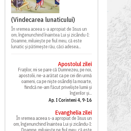
(Vindecarea lunaticului)
În vremea aceea s-a apropiat de Iisus un
om, îngenunchind înaintea Lui și zicându-I:
Doamne, miluiește pe fiul meu, că este
lunatic și pătimește rău, căci adesea...
Apostolul zilei
Fraților, mi se pare că Dumnezeu, pe noi,
apostolii, ne-a arătat ca pe cei din urmă
oameni, ca pe niște osândiți la moarte,
fiindcă ne-am făcut priveliște lumii și
îngerilor și...
Ap. I Corinteni 4, 9-16
Evanghelia zilei
În vremea aceea s-a apropiat de Iisus un
om, îngenunchind înaintea Lui și zicându-I:
Doamne, miluiește pe fiul meu, că este