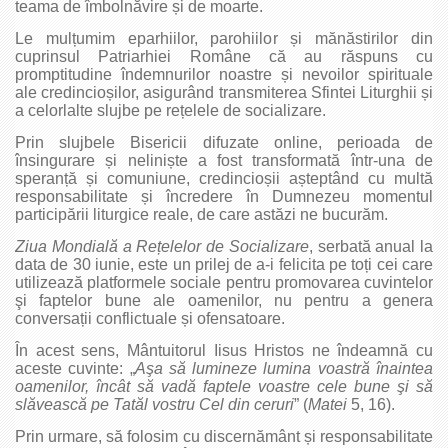
teama de îmbolnăvire și de moarte.
Le mulțumim eparhiilor, parohiilor și mănăstirilor din
cuprinsul Patriarhiei Române că au răspuns cu
promptitudine îndemnurilor noastre și nevoilor spirituale
ale credincioșilor, asigurând transmiterea Sfintei Liturghii și
a celorlalte slujbe pe rețelele de socializare.
Prin slujbele Bisericii difuzate online, perioada de
însingurare și neliniște a fost transformată într-una de
speranță și comuniune, credincioșii așteptând cu multă
responsabilitate și încredere în Dumnezeu momentul
participării liturgice reale, de care astăzi ne bucurăm.
Ziua Mondială a Rețelelor de Socializare
, serbată anual la
data de 30 iunie, este un prilej de a-i felicita pe toți cei care
utilizează platformele sociale pentru promovarea cuvintelor
şi faptelor bune ale oamenilor, nu pentru a genera
conversații conflictuale și ofensatoare.
În acest sens, Mântuitorul Iisus Hristos ne îndeamnă cu
aceste cuvinte: „
Aşa să lumineze lumina voastră înaintea
oamenilor, încât să vadă faptele voastre cele bune şi să
slăvească pe Tatăl vostru Cel din ceruri
” (
Matei
5, 16).
Prin urmare, să folosim cu discernământ și responsabilitate