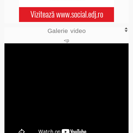
Galerie video
<p