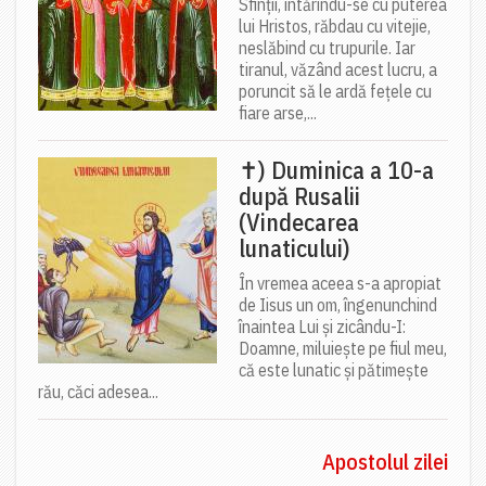
Sfinții, întărindu-se cu puterea
lui Hristos, răbdau cu vitejie,
neslăbind cu trupurile. Iar
tiranul, văzând acest lucru, a
poruncit să le ardă fețele cu
fiare arse,...
✝) Duminica a 10-a
după Rusalii
(Vindecarea
lunaticului)
În vremea aceea s-a apropiat
de Iisus un om, îngenunchind
înaintea Lui și zicându-I:
Doamne, miluiește pe fiul meu,
că este lunatic și pătimește
rău, căci adesea...
Apostolul zilei