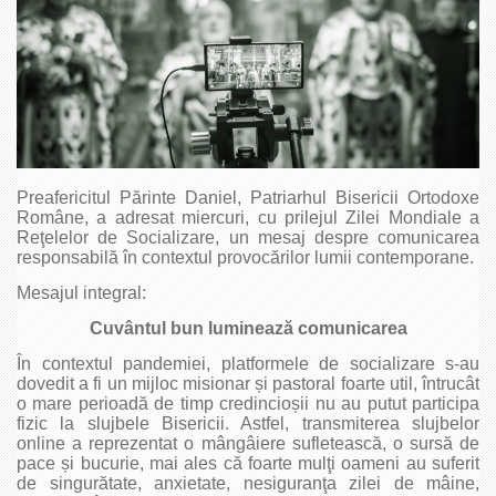
Preafericitul Părinte Daniel, Patriarhul Bisericii Ortodoxe
Române, a adresat miercuri, cu prilejul Zilei Mondiale a
Reţelelor de Socializare, un mesaj despre comunicarea
responsabilă în contextul provocărilor lumii contemporane.
Mesajul integral:
Cuvântul bun luminează comunicarea
În contextul pandemiei, platformele de socializare s-au
dovedit a fi un mijloc misionar și pastoral foarte util, întrucât
o mare perioadă de timp credincioșii nu au putut participa
fizic la slujbele Bisericii. Astfel, transmiterea slujbelor
online a reprezentat o mângâiere sufletească, o sursă de
pace și bucurie, mai ales că foarte mulţi oameni au suferit
de singurătate, anxietate, nesiguranţa zilei de mâine,