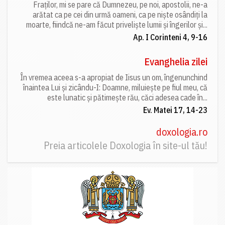
Fraților, mi se pare că Dumnezeu, pe noi, apostolii, ne-a
arătat ca pe cei din urmă oameni, ca pe niște osândiți la
moarte, fiindcă ne-am făcut priveliște lumii și îngerilor și...
Ap. I Corinteni 4, 9-16
Evanghelia zilei
În vremea aceea s-a apropiat de Iisus un om, îngenunchind
înaintea Lui și zicându-I: Doamne, miluiește pe fiul meu, că
este lunatic și pătimește rău, căci adesea cade în...
Ev. Matei 17, 14-23
doxologia.ro
Preia articolele Doxologia în site-ul tău!