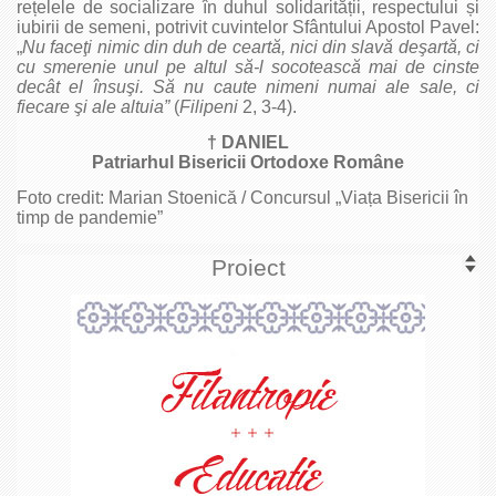
rețelele de socializare în duhul solidarității, respectului și
iubirii de semeni, potrivit cuvintelor Sfântului Apostol Pavel:
„
Nu faceţi nimic din duh de ceartă, nici din slavă deşartă, ci
cu smerenie unul pe altul să-l socotească mai de cinste
decât el însuşi.
Să nu caute nimeni numai ale sale, ci
fiecare şi ale altuia”
(
Filipeni
2, 3-4).
† DANIEL
Patriarhul Bisericii Ortodoxe Române
Foto credit: Marian Stoenică / Concursul „Viața Bisericii în
timp de pandemie”
Proiect