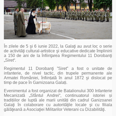
În zilele de 5 şi 6 iunie 2022, la Galaţi au avut loc o serie
de activităţi cultural-artistice şi educative dedicate împlinirii
a 150 de ani de la înfiinţarea Regimentului 11 Dorobanţi
„Siret“.
Regimentul 11 Dorobanţi ”Siret” a fost o unitate de
infanterie, de nivel tactic, din trupele permanente ale
Armatei României, înființată în anul 1872 şi dislocat pe
timp de pace în Garnizoana Galați.
Evenimentul a fost organizat de Batalionului 300 Infanterie
Mecanizată „Sfântul Andrei“, continuatorul istoriei și
tradițiilor de luptă ale marii unități din cadrul Ganizoanei
Galaţi în colaborare cu autorităţile locale şi cu filiala
gălăţeană a Asociaţiei Militarilor Veterani cu Dizabilităţi.