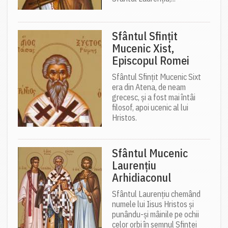
Sfântul Sfințit
Mucenic Xist,
Episcopul Romei
Sfântul Sfințit Mucenic Sixt
era din Atena, de neam
grecesc, și a fost mai întâi
filosof, apoi ucenic al lui
Hristos.
Sfântul Mucenic
Laurențiu
Arhidiaconul
Sfântul Laurențiu chemând
numele lui Iisus Hristos și
punându-și mâinile pe ochii
celor orbi în semnul Sfintei