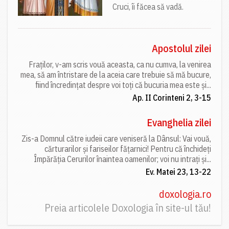
Cruci, îi făcea să vadă.
Apostolul zilei
Fraților, v-am scris vouă aceasta, ca nu cumva, la venirea
mea, să am întristare de la aceia care trebuie să mă bucure,
fiind încredințat despre voi toți că bucuria mea este și...
Ap. II Corinteni 2, 3-15
Evanghelia zilei
Zis-a Domnul către iudeii care veniseră la Dânsul: Vai vouă,
cărturarilor și fariseilor fățarnici! Pentru că închideți
Împărăția Cerurilor înaintea oamenilor; voi nu intrați și...
Ev. Matei 23, 13-22
doxologia.ro
Preia articolele Doxologia în site-ul tău!