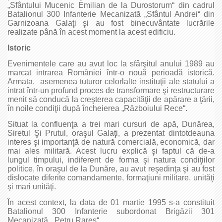
„Sfântului Mucenic Emilian de la Durostorum“ din cadrul
Batalionul 300 Infanterie Mecanizată „Sfântul Andrei“ din
Garnizoana Galaţi şi au fost binecuvântate lucrările
realizate până în acest moment la acest edificiu.
Istoric
Evenimentele care au avut loc la sfârşitul anului 1989 au
marcat intrarea României într-o nouă perioadă istorică.
Armata, asemenea tuturor celorlalte instituţii ale statului a
intrat într-un profund proces de transformare şi restructurare
menit să conducă la creşterea capacităţii de apărare a ţării,
în noile condiţii după încheierea „Războiului Rece“.
Situat la confluenţa a trei mari cursuri de apă, Dunărea,
Siretul Şi Prutul, oraşul Galaţi, a prezentat dintotdeauna
interes şi importanţă de natură comercială, economică, dar
mai ales militară. Acest lucru explică şi faptul că de-a
lungul timpului, indiferent de forma şi natura condiţiilor
politice, în oraşul de la Dunăre, au avut reşedinţa şi au fost
dislocate diferite comandamente, formaţiuni militare, unităţi
şi mari unităţi.
În acest context, la data de 01 martie 1995 s-a constituit
Batalionul 300 Infanterie subordonat Brigăzii 301
Mecanizată „Petru Rareş“.