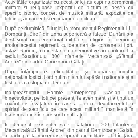
Activităţile organizate cu acest prilej au cuprins ceremonii
militare şi religioase, expoziții de pictură şi desen cu
specific istoric, concert de muzică militară, expoziție de
tehnică, armament și echipamente militare.
După ce duminică, 5 iunie, la monumentul Regimentului 11
Dorobanți „Siret“ din zona superioară a falezei Dunării s-a
desfăşurat un ceremonial militar şi religios în memoria
eroilor acestui regiment, cu depuneri de coroane şi flori,
astăzi, 6 iunie, manifestările comemorative au continuat la
sediul Batalionului 300 Infanterie Mecanizată „Sfântul
Andrei“ din cadrul Ganizoanei Galaţi.
După întâmpinarea oficialităţilor şi intonarea imnului
naţional, a fost citit ordinul ministrului apărării naţionale şi a
fost oficiată slujba de Tedeum.
Înaltpreasfinţitul Părinte Arhiepiscop Casian i-a
binecuvântat pe toţi cei prezenţi la eveniment şi a ţinut un
cuvânt de învăţătură în care a aprecit devotamentul şi
spiritul de sacrificiu pe care aceşti militari îl manifestă în
toate misiunile în care sunt implicaţi.
În decursul existenţei sale, Batalionul 300 Infanterie
Mecanizată „Sfântul Andrei“ din cadrul Garnizoanei Galaţi,
a participat la numeroase operaţiuni militare, atât în ţară,