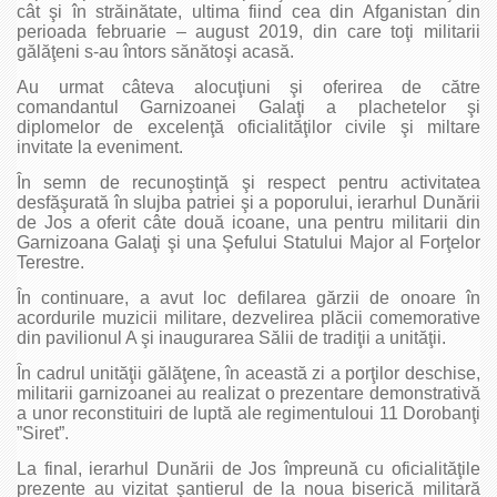
cât şi în străinătate, ultima fiind cea din Afganistan din
perioada februarie – august 2019, din care toţi militarii
gălăţeni s-au întors sănătoşi acasă.
Au urmat câteva alocuţiuni şi oferirea de către
comandantul Garnizoanei Galaţi a plachetelor şi
diplomelor de excelenţă oficialităţilor civile şi miltare
invitate la eveniment.
În semn de recunoştinţă şi respect pentru activitatea
desfăşurată în slujba patriei şi a poporului, ierarhul Dunării
de Jos a oferit câte două icoane, una pentru militarii din
Garnizoana Galaţi şi una Şefului Statului Major al Forţelor
Terestre.
În continuare, a avut loc defilarea gărzii de onoare în
acordurile muzicii militare, dezvelirea plăcii comemorative
din pavilionul A şi inaugurarea Sălii de tradiţii a unităţii.
În cadrul unităţii gălăţene, în această zi a porţilor deschise,
militarii garnizoanei au realizat o prezentare demonstrativă
a unor reconstituiri de luptă ale regimentuloui 11 Dorobanţi
”Siret”.
La final, ierarhul Dunării de Jos împreună cu oficialităţile
prezente au vizitat şantierul de la noua biserică militară