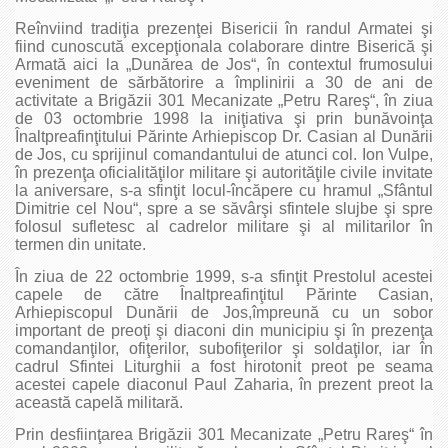
Reînviind tradiţia prezenţei Bisericii în randul Armatei şi
fiind cunoscută excepţionala colaborare dintre Biserică şi
Armată aici la „Dunărea de Jos“, în contextul frumosului
eveniment de sărbătorire a împlinirii a 30 de ani de
activitate a Brigăzii 301 Mecanizate „Petru Rareş“, în ziua
de 03 octombrie 1998 la iniţiativa şi prin bunăvoinţa
Înaltpreafinţitului Părinte Arhiepiscop Dr. Casian al Dunării
de Jos, cu sprijinul comandantului de atunci col. Ion Vulpe,
în prezenţa oficialităţilor militare şi autorităţile civile invitate
la aniversare, s-a sfinţit locul-încăpere cu hramul „Sfântul
Dimitrie cel Nou“, spre a se săvârşi sfintele slujbe şi spre
folosul sufletesc al cadrelor militare şi al militarilor în
termen din unitate.
În ziua de 22 octombrie 1999, s-a sfinţit Prestolul acestei
capele de către Înaltpreafinţitul Părinte Casian,
Arhiepiscopul Dunării de Jos,împreună cu un sobor
important de preoţi şi diaconi din municipiu şi în prezenţa
comandanţilor, ofiţerilor, subofiţerilor şi soldaţilor, iar în
cadrul Sfintei Liturghii a fost hirotonit preot pe seama
acestei capele diaconul Paul Zaharia, în prezent preot la
această capelă militară.
Prin desfiinţarea Brigăzii 301 Mecanizate „Petru Rareş“ în