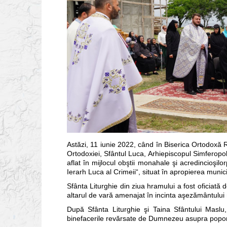
Astăzi, 11 iunie 2022, când în Biserica Ortodoxă 
Ortodoxiei, Sfântul Luca, Arhiepiscopul Simferopolu
aflat în mijlocul obştii monahale şi acredincioşil
Ierarh Luca al Crimeii“, situat în apropierea munici
Sfânta Liturghie din ziua hramului a fost oficiată 
altarul de vară amenajat în incinta aşezământului
După Sfânta Liturghie şi Taina Sfântului Maslu
binefacerile revărsate de Dumnezeu asupra poporu