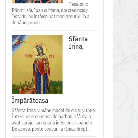
Tesalonic.
Părinții săi, Ioan și Maria, doi credincioși
înstăriți, au întâmpinat mari greutăți în a
dobândi prunci....
Sfânta
Irina,
Împărăteasa
Sfânta Irina rămâne model de curaj și tărie.
Într-o lume condusă de bărbați, sfânta a
avut curajul să repună în Biserici icoanele.
De aceea, peste veacuri, a rămas drept...