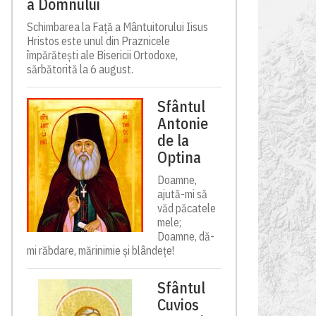
a Domnului
Schimbarea la Față a Mântuitorului Iisus
Hristos este unul din Praznicele
împărătești ale Bisericii Ortodoxe,
sărbătorită la 6 august.
Sfântul
Antonie
de la
Optina
Doamne,
ajută-mi să
văd păcatele
mele;
Doamne, dă-
mi răbdare, mărinimie şi blândeţe!
Sfântul
Cuvios