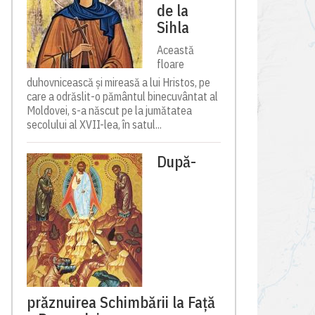
de la
Sihla
Această
floare
duhovnicească și mireasă a lui Hristos, pe
care a odrăslit-o pământul binecuvântat al
Moldovei, s-a născut pe la jumătatea
secolului al XVII-lea, în satul...
După-
prăznuirea Schimbării la Față