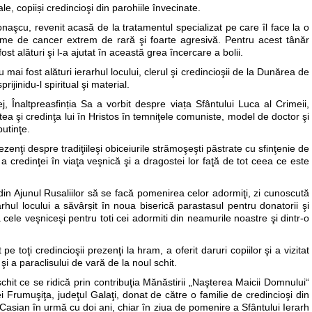
le, copiiși credincioşi din parohiile învecinate.
Ionaşcu, revenit acasă de la tratamentul specializat pe care îl face la o
forme de cancer extrem de rară şi foarte agresivă. Pentru acest tânăr
ost alături şi l-a ajutat în această grea încercare a bolii.
mai fost alături ierarhul locului, clerul şi credincioşii de la Dunărea de
ijinidu-l spiritual şi material.
j, Înaltpreasfinția Sa a vorbit despre viața Sfântului Luca al Crimeii,
tea şi credinţa lui în Hristos în temniţele comuniste, model de doctor şi
putinţe.
zenţi despre tradiţiileşi obiceiurile strămoşeşti păstrate cu sfinţenie de
a credinţei în viaţa veşnică şi a dragostei lor faţă de tot ceea ce este
in Ajunul Rusaliilor să se facă pomenirea celor adormiţi, zi cunoscută
rhul locului a săvârșit în noua biserică parastasul pentru donatorii şi
a cele veşniceşi pentru toti cei adormiti din neamurile noastre şi dintr-o
pe toţi credincioşii prezenţi la hram, a oferit daruri copiilor şi a vizitat
 şi a paraclisului de vară de la noul schit.
chit ce se ridică prin contribuţia Mănăstirii „Naşterea Maicii Domnului“
i Frumuşiţa, judeţul Galaţi, donat de către o familie de credincioşi din
e Casian în urmă cu doi ani, chiar în ziua de pomenire a Sfântului Ierarh