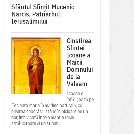
Sfântul Sfinţit Mucenic
Narcis, Patriarhul
Ierusalimului
Cinstirea
Sfintei
Icoane a
Maicii
Domnului
de la
Valaam
Icoana o
înfățișează pe
Fecioara Maria în mărime naturală, cu
privirea coborâtă, stând în picioare pe un
nor, îmbrăcată într-o mantie roșie
strălucitoare și un stihar...