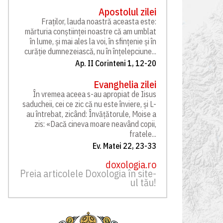
Apostolul zilei
Fraților, lauda noastră aceasta este:
mărturia conștiinței noastre că am umblat
în lume, și mai ales la voi, în sfințenie și în
curăție dumnezeiască, nu în înțelepciune...
Ap. II Corinteni 1, 12-20
Evanghelia zilei
În vremea aceea s-au apropiat de Iisus
saducheii, cei ce zic că nu este înviere, și L-
au întrebat, zicând: Învățătorule, Moise a
zis: «Dacă cineva moare neavând copii,
fratele...
Ev. Matei 22, 23-33
doxologia.ro
Preia articolele Doxologia în site-
ul tău!