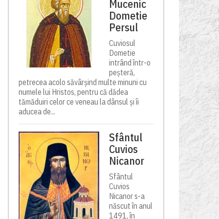
Mucenic
Dometie
Persul
Cuviosul
Dometie
intrând într-o
peșteră,
petrecea acolo săvârșind multe minuni cu
numele lui Hristos, pentru că dădea
tămăduiri celor ce veneau la dânsul și îi
aducea de...
Sfântul
Cuvios
Nicanor
Sfântul
Cuvios
Nicanor s-a
născut în anul
1491, în