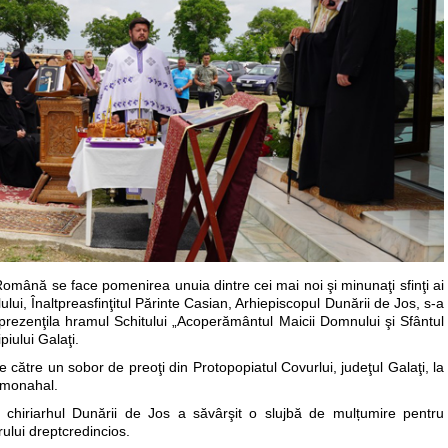
Română se face pomenirea unuia dintre cei mai noi şi minunaţi sfinţi ai
lui, Înaltpreasfinţitul Părinte Casian, Arhiepiscopul Dunării de Jos, s-a
orprezenţila hramul Schitului „Acoperământul Maicii Domnului şi Sfântul
piului Galaţi.
de către un sobor de preoţi din Protopopiatul Covurlui, judeţul Galaţi, la
 monahal.
, chiriarhul Dunării de Jos a săvârşit o slujbă de mulțumire pentru
lui dreptcredincios.