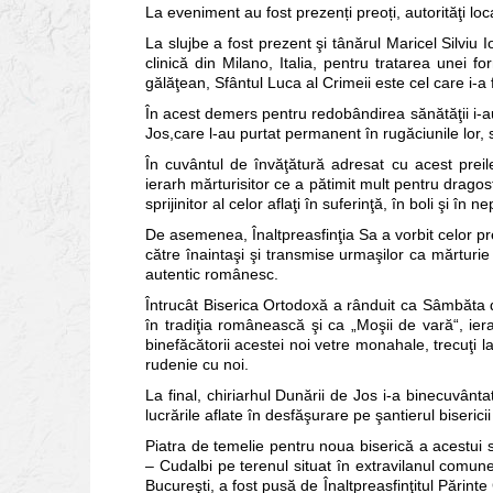
La eveniment au fost prezenți preoți, autorităţi loca
La slujbe a fost prezent şi tânărul Maricel Silviu 
clinică din Milano, Italia, pentru tratarea unei 
gălăţean, Sfântul Luca al Crimeii este cel care i-a f
În acest demers pentru redobândirea sănătăţii i-au 
Jos,care l-au purtat permanent în rugăciunile lor, spr
În cuvântul de învăţătură adresat cu acest preile
ierarh mărturisitor ce a pătimit mult pentru dragos
sprijinitor al celor aflaţi în suferinţă, în boli şi în ne
De asemenea, Înaltpreasfinţia Sa a vorbit celor pre
către înaintaşi şi transmise urmaşilor ca mărturie 
autentic românesc.
Întrucât Biserica Ortodoxă a rânduit ca Sâmbăta d
în tradiţia românească şi ca „Moşii de vară“, iera
binefăcătorii acestei noi vetre monahale, trecuţi l
rudenie cu noi.
La final, chiriarhul Dunării de Jos i-a binecuvântat 
lucrările aflate în desfăşurare pe şantierul bisericii
Piatra de temelie pentru noua biserică a acestui s
– Cudalbi pe terenul situat în extravilanul comune
Bucureşti, a fost pusă de Înaltpreasfinţitul Părint