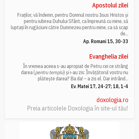
Apostolul zilei
Fraților, vă îndemn, pentru Domnul nostru Iisus Hristos și
pentru iubirea Duhului Sfânt, ca împreună cu mine, să
luptați în rugăciuni către Dumnezeu pentru mine, ca să scap
de...
Ap. Romani 15, 30-33
Evanghelia zilei
În vremea aceea s-au apropiat de Petru cei ce strâng
darea (
pentru templu
) și i-au zis: Învățătorul vostru nu
plătește darea? Ba da! – a zis el. Dar intrând...
Ev. Matei 17, 24-27; 18, 1-4
doxologia.ro
Preia articolele Doxologia în site-ul tău!