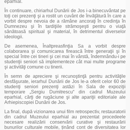
eparhial.
În continuare, chiriarhul Dunării de Jos i-a binecuvântat pe
toţi cei prezenţi şi a rostit un cuvânt de învăţătură în care a
vorbit despre nevoia de a rămâne ancoraţi în credinţa în
Dumnezeu şi în tardiţiile strămoşeşti pentru o viaţă
sănătoasă spiritual şi material, în detrimentul diverselor
ideologii.
De asemenea, Înaltpreasfinţia Sa a vorbit despre
colaborarea şi comunicarea firească între generaţii şi în
special între cei tineri şi cei mai în vârstă, îndemnându-i pe
studenţii seniori să implementeze cât mai multe programe
şi activităţi comune cu tinerii.
În semn de apreciere şi recunoştinţă pentru activităţile
desfăşurate, ierarhul Dunării de Jos le-a oferit celor 60 de
studenţi seniori prezenţi astăzi în Sala de expoziţii
temporare „Sergiu Dumitrescu“ din cadrul Muzeului
eparhial, cărţi de rugăciune şi alte apariţii editoriale ale
Arhiepiscopiei Dunării de Jos.
La final, după vizionarea unui film retrospectiv, restauratorii
din cadrul Muzeului eparhial au prezentat procedeele
necesare realizării conservării curative şi restaurării
bunurilor culturale mobile, ținând cont de diversitatea lor