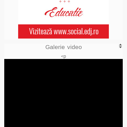
Galerie video
<p