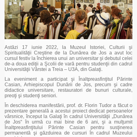
Astăzi 17 iunie 2022, la Muzeul Istoriei, Culturii şi
Spiritualităţii Creştine de la Dunărea de Jos a avut loc
cursul festiv la închierea unui an universitar şi debutul celei
de-a doua ediţii a Şcolii de vară pentru studenţii din cadrul
Universităţii Vârstei a Treia – U3A, din Galaţi.
La eveniment a participat şi Înaltpreasfinţitul Părinte
Casian, Arhiepiscopul Dunării de Jos, precum şi cadre
didactice universitare, restauratori de bunuri culturale,
preoţi şi studenţi seniori.
În deschiderea manifestării, prof. dr. Florin Tudor a făcut o
prezentare generală a acestui proiect dedicat persoanelor
vârsnice, început la Galaţi în cadrul Universităţii „Dunărea
de Jos“ în urmă cu mai bine de 6 ani, şi a mulţumit
Înaltpreasfinţitului Părinte Casian pentru susţinerea
permanentă şi găzduirea de cursuri în cadrul Muzeului