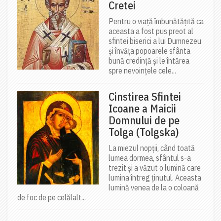
Cretei
Pentru o viață îmbunătățită ca
aceasta a fost pus preot al
sfintei biserici a lui Dumnezeu
și învăța popoarele sfânta
bună credință și le întărea
spre nevoințele cele...
Cinstirea Sfintei
Icoane a Maicii
Domnului de pe
Tolga (Tolgska)
La miezul nopții, când toată
lumea dormea, sfântul s-a
trezit și a văzut o lumină care
lumina întreg ținutul. Aceasta
lumină venea de la o coloană
de foc de pe celălalt...