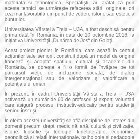
materială și tehnologică. Specialiştii au arătat că prin
aceste tehnici se urmăreşte refacerea stării originale, ori
cea mai favorabilă din punct de vedere istoric sau estetic a
bunurilor.
Universitatea Vârstei a Treia – U3A, a fost deschisă pentru
prima dată în România, în data de 10 octombrie 2016, la
iniţiativa Universităţii „Dunărea de Jos“ din Galaţi.
Acest proiect pionier în România, care aşază în centrul
acţiunilor sale seniorii, construit după un model de origine
franceză şi adaptat spaţiului cultural şi academic din
România, se doreşte a fi o formă de învăţare pe tot
parcursul vieţii, de incluziune socială, de dialog
intergeneraţional sau de valorizare şi valorificare a
potenţialului uman.
În prezent, în cadrul Universităţii Vârsta a Treia – U3A
activează un număr de 60 de profesori şi experţi voluntari
care asigură procesul instructiv-educativ pentru studenţii
seniori înscrişi.
În oferta acestei universităţi se află discipline de interes din
domenii precum: drept; medicină, artă, cultură şi civilizaţie,
istorie, filosofie şi teologie, kinetoterapie, economie,
geopolitică şi relaţii internaţionale, psihologie şi pedagogie