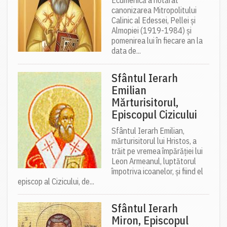
canonizarea Mitropolitului
Calinic al Edessei, Pellei și
Almopiei (1919-1984) și
pomenirea lui în fiecare an la
data de...
Sfântul Ierarh
Emilian
Mărturisitorul,
Episcopul Cizicului
Sfântul Ierarh Emilian,
mărturisitorul lui Hristos, a
trăit pe vremea împărăției lui
Leon Armeanul, luptătorul
împotriva icoanelor, și fiind el
episcop al Cizicului, de...
Sfântul Ierarh
Miron, Episcopul