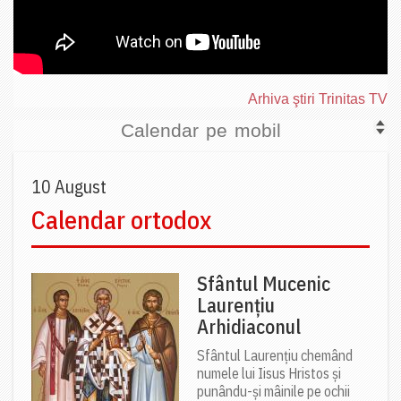
Arhiva ştiri Trinitas TV
Calendar pe mobil
10 August
Calendar ortodox
Sfântul Mucenic
Laurențiu
Arhidiaconul
Sfântul Laurențiu chemând
numele lui Iisus Hristos și
punându-și mâinile pe ochii