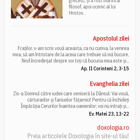
grecesc, și a fost mai întâi
filosof, apoi ucenic al lui
Hristos.
Apostolul zilei
Fraților, v-am scris vouă aceasta, ca nu cumva, la venirea
mea, să am întristare de la aceia care trebuie să mă bucure,
fiind încredințat despre voi toți că bucuria mea este și...
Ap. II Corinteni 2, 3-15
Evanghelia zilei
Zis-a Domnul către iudeii care veniseră la Dânsul: Vai vouă,
cărturarilor și fariseilor fățarnici! Pentru că închideți
Împărăția Cerurilor înaintea oamenilor; voi nu intrați și...
Ev. Matei 23, 13-22
doxologia.ro
Preia articolele Doxologia în site-ul tău!