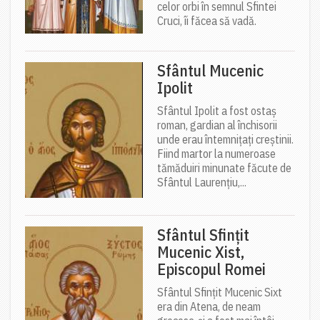
celor orbi în semnul Sfintei
Cruci, îi făcea să vadă.
Sfântul Mucenic
Ipolit
Sfântul Ipolit a fost ostaș
roman, gardian al închisorii
unde erau întemnițați creștinii.
Fiind martor la numeroase
tămăduiri minunate făcute de
Sfântul Laurențiu,...
Sfântul Sfințit
Mucenic Xist,
Episcopul Romei
Sfântul Sfințit Mucenic Sixt
era din Atena, de neam