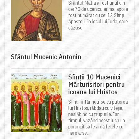
Sfântul Matia a fost unul din
cei 70 de ucenici, iar mai apoi a
fost numărat cu cei 12 Sfinți
Apostoli , în locul lui Iuda, care
căzuse.
Sfântul Mucenic Antonin
Sfinții 10 Mucenici
Mărturisitori pentru
icoana lui Hristos
Sfinții, întărindu-se cu puterea
lui Hristos, răbdau cu vitejie,
neslăbind cu trupurile. Iar
tiranul, văzând acest lucru, a
poruncit să le ardă fețele cu
fiare arse,...