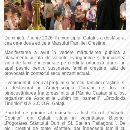
Duminică, 7 iunie 2026, în municipiul Galați s-a desfășurat
cea de-a doua ediție a Marșului Familiei Creștine.
Manifestarea a avut în vedere mărturisirea publică a
atașamentului față de valorile evanghelice și frumusețea
vieții de familie întemeiate pe credința ortodoxă, dar și un
apel pașnic pentru susținerea familiei creștine, atât de
provocată în contextul secularizant actual.
Evenimentul, dedicat prețuirii și ocrotirii familiei creștine, s-
a desfășurat în Arhiepiscopia Dunării de Jos cu
binecuvântarea Înaltpreasfințitului Părinte Casian și a fost
organizat de Asociațiile „Iubim toți oamenii”, „Ortodoxia
Tinerilor” și A.S.C.O.R. Galați.
Punctul de pornire al marșului a fost Parcul „Orășelul
Copiilor” din Galați, situat în vecinătatea Bisericii
„Pogorârea Sfântului Duh și Sf. Stelian Paflagonul”. De
aici, creștini de toate vârstele, dar îndeosebi familii cu