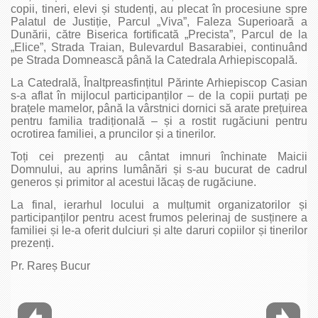
copii, tineri, elevi și studenți, au plecat în procesiune spre
Palatul de Justiție, Parcul „Viva”, Faleza Superioară a
Dunării, către Biserica fortificată „Precista”, Parcul de la
„Elice”, Strada Traian, Bulevardul Basarabiei, continuând
pe Strada Domnească până la Catedrala Arhiepiscopală.
La Catedrală, Înaltpreasfințitul Părinte Arhiepiscop Casian
s-a aflat în mijlocul participanților – de la copii purtați pe
brațele mamelor, până la vârstnici dornici să arate prețuirea
pentru familia tradițională – și a rostit rugăciuni pentru
ocrotirea familiei, a pruncilor și a tinerilor.
Toți cei prezenți au cântat imnuri închinate Maicii
Domnului, au aprins lumânări și s-au bucurat de cadrul
generos și primitor al acestui lăcaș de rugăciune.
La final, ierarhul locului a mulțumit organizatorilor și
participanților pentru acest frumos pelerinaj de susținere a
familiei și le-a oferit dulciuri și alte daruri copiilor și tinerilor
prezenți.
Pr. Rareș Bucur