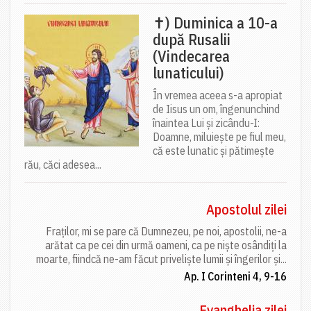
✝) Duminica a 10-a
după Rusalii
(Vindecarea
lunaticului)
În vremea aceea s-a apropiat
de Iisus un om, îngenunchind
înaintea Lui și zicându-I:
Doamne, miluiește pe fiul meu,
că este lunatic și pătimește
rău, căci adesea...
Apostolul zilei
Fraților, mi se pare că Dumnezeu, pe noi, apostolii, ne-a
arătat ca pe cei din urmă oameni, ca pe niște osândiți la
moarte, fiindcă ne-am făcut priveliște lumii și îngerilor și...
Ap. I Corinteni 4, 9-16
Evanghelia zilei