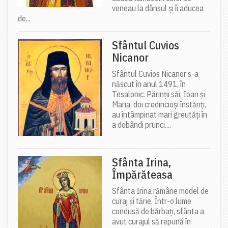
veneau la dânsul și îi aducea
de...
Sfântul Cuvios
Nicanor
Sfântul Cuvios Nicanor s-a
născut în anul 1491, în
Tesalonic. Părinții săi, Ioan și
Maria, doi credincioși înstăriți,
au întâmpinat mari greutăți în
a dobândi prunci....
Sfânta Irina,
Împărăteasa
Sfânta Irina rămâne model de
curaj și tărie. Într-o lume
condusă de bărbați, sfânta a
avut curajul să repună în