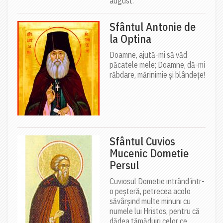
august.
Sfântul Antonie de
la Optina
Doamne, ajută-mi să văd
păcatele mele; Doamne, dă-mi
răbdare, mărinimie şi blândeţe!
Sfântul Cuvios
Mucenic Dometie
Persul
Cuviosul Dometie intrând într-
o peșteră, petrecea acolo
săvârșind multe minuni cu
numele lui Hristos, pentru că
dădea tămăduiri celor ce