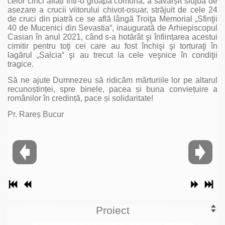
celor cinci aflați într-o groapă comună, a săvârșit slujba de
așezare a crucii viitorului chivot-osuar, străjuit de cele 24
de cruci din piatră ce se află lângă Troiţa Memorial „Sfinţii
40 de Mucenici din Sevastia“, inaugurată de Arhiepiscopul
Casian în anul 2021, când s-a hotărât şi înființarea acestui
cimitir pentru toţi cei care au fost închişi şi torturaţi în
lagărul „Salcia“ şi au trecut la cele veşnice în condiţii
tragice.
Să ne ajute Dumnezeu să ridicăm mărturiile lor pe altarul
recunoștinței, spre binele, pacea și buna conviețuire a
românilor în credință, pace și solidaritate!
Pr. Rareș Bucur
Proiect