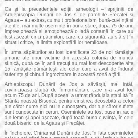
Ca și la precedentele ediții, arheologii – sprijiniți de
Arhiepiscopia Dunării de Jos și de parohiile Frecăței și
Agaua – au extras, cu mult profesionalism, bună-cuviință și
atenție, mai multe oseminte în bună stare, după 75 de ani.
Impresionează și emoționează o ladă comună în care au
fost așezați cinci pătimitori, care, cu siguranță, au sfârșit în
situații critice, la limita exploatării lor nemiloase.
În urma săpăturilor au fost identificate 23 de noi rămăşiţe
umane ale unor victime din această colonia de muncă
silnică, după ce în anii trecuţi au mai fost descoperite alte
15 rămăşite pământeşti ale celor care a avut de îndurat
suferințe şi chinuri îngrozitoare în această zonă a ţării.
Arhiepiscopul Dunării de Jos a săvârșit, mai întâi,
cuviincioasa slujbă de înmormântare care n-a avut loc
acum 75 de ani. După aceea, a urmat rânduiala stabilită în
Sfânta noastră Biserică pentru cinstirea deosebită a celor
ale căror nume nici nu le cunoaștem, dar ale căror suflete
sunt cunoscute în ceruri. Osemintele au fost puse în racle
din lemn şi apoi așezate, după toată buna-cuviință, în cele
două biserici de la Agaua și Frecăței.
În încheiere, Chiriarhul Dunării de Jos, în fața osemintelor