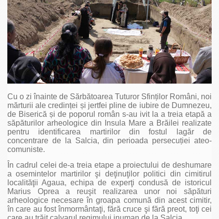
Cu o zi înainte de Sărbătoarea Tuturor Sfinților Români, noi
mărturii ale credinței și jertfei pline de iubire de Dumnezeu,
de Biserică și de poporul român s-au ivit la a treia etapă a
săpăturilor arheologice din Insula Mare a Brăilei realizate
pentru identificarea martirilor din fostul lagăr de
concentrare de la Salcia, din perioada persecuției ateo-
comuniste.
În cadrul celei de-a treia etape a proiectului de deshumare
a osemintelor martirilor şi deţinuţilor politici din cimitirul
localităţii Agaua, echipa de experţi condusă de istoricul
Marius Oprea a reuşit realizarea unor noi săpături
arheologice necesare în groapa comună din acest cimitir,
în care au fost înmormântaţi, fără cruce şi fără preot, toţi cei
care au trăit calvarul regimului inuman de la Salcia.