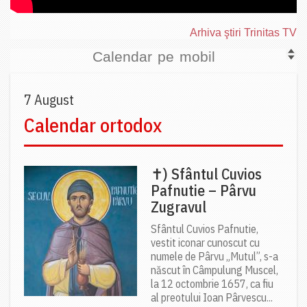
Arhiva ştiri Trinitas TV
Calendar pe mobil
7 August
Calendar ortodox
✝) Sfântul Cuvios
Pafnutie – Pârvu
Zugravul
Sfântul Cuvios Pafnutie,
vestit iconar cunoscut cu
numele de Pârvu „Mutul”, s-a
născut în Câmpulung Muscel,
la 12 octombrie 1657, ca fiu
al preotului Ioan Pârvescu...