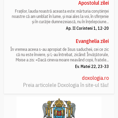
Apostolul zilei
Fraților, lauda noastră aceasta este: mărturia conștiinței
noastre că am umblat în lume, și mai ales la voi, în sfințenie
și în curăție dumnezeiască, nu în înțelepciune...
Ap. II Corinteni 1, 12-20
Evanghelia zilei
În vremea aceea s-au apropiat de Iisus saducheii, cei ce zic
că nu este înviere, și L-au întrebat, zicând: Învățătorule,
Moise a zis: «Dacă cineva moare neavând copii, fratele...
Ev. Matei 22, 23-33
doxologia.ro
Preia articolele Doxologia în site-ul tău!