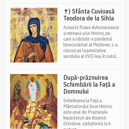
✝) Sfânta Cuvioasă
Teodora de la Sihla
Această floare duhovnicească
și mireasă a lui Hristos, pe
care a odrăslit-o pământul
binecuvântat al Moldovei, s-a
născut pe la jumătatea
secolului al XVII-lea, în satul...
După-prăznuirea
Schimbării la Față a
Domnului
Schimbarea la Față a
Mântuitorului Iisus Hristos
este unul din Praznicele
împărătești ale Bisericii
Ortodoxe, sărbătorită la 6