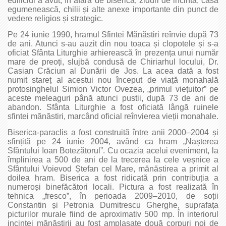
edificiul a avut, în afară de biserică, ziduri de incintă, casă
egumenească, chilii și alte anexe importante din punct de
vedere religios și strategic.
Pe 24 iunie 1990, hramul Sfintei Mănăstiri reînvie după 73
de ani. Atunci s-au auzit din nou toaca și clopotele și s-a
oficiat Sfânta Liturghie arhierească în prezența unui număr
mare de preoți, slujbă condusă de Chiriarhul locului, Dr.
Casian Crăciun al Dunării de Jos. La acea dată a fost
numit stareț al acestui nou început de viață monahală
protosinghelul Simion Victor Ovezea, „primul viețuitor” pe
aceste meleaguri până atunci pustii, după 73 de ani de
abandon. Sfânta Liturghie a fost oficiată lângă ruinele
sfintei mănăstiri, marcând oficial reînvierea vieții monahale.
Biserica-paraclis a fost construită între anii 2000–2004 și
sfințită pe 24 iunie 2004, având ca hram „Nașterea
Sfântului Ioan Botezătorul”. Cu ocazia acelui eveniment, la
împlinirea a 500 de ani de la trecerea la cele veșnice a
Sfântului Voievod Ștefan cel Mare, mănăstirea a primit al
doilea hram. Biserica a fost ridicată prin contribuția a
numeroși binefăcători locali. Pictura a fost realizată în
tehnica „fresco”, în perioada 2009–2010, de soții
Constantin și Petronia Dumitrescu Gherghe, suprafața
picturilor murale fiind de aproximativ 500 mp. În interiorul
incintei mănăstirii au fost amplasate două corpuri noi de