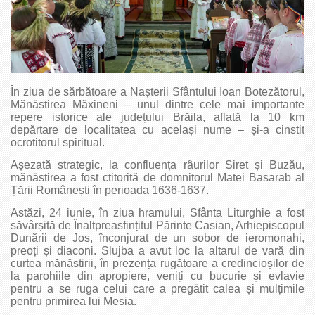
În ziua de sărbătoare a Nașterii Sfântului Ioan Botezătorul,
Mănăstirea Măxineni – unul dintre cele mai importante
repere istorice ale județului Brăila, aflată la 10 km
depărtare de localitatea cu același nume – și-a cinstit
ocrotitorul spiritual.
Așezată strategic, la confluența râurilor Siret și Buzău,
mănăstirea a fost ctitorită de domnitorul Matei Basarab al
Țării Românești în perioada 1636-1637.
Astăzi, 24 iunie, în ziua hramului, Sfânta Liturghie a fost
săvârșită de Înaltpreasfințitul Părinte Casian, Arhiepiscopul
Dunării de Jos, înconjurat de un sobor de ieromonahi,
preoți și diaconi. Slujba a avut loc la altarul de vară din
curtea mănăstirii, în prezența rugătoare a credincioșilor de
la parohiile din apropiere, veniți cu bucurie și evlavie
pentru a se ruga celui care a pregătit calea și mulțimile
pentru primirea lui Mesia.