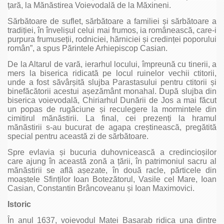
țară, la Mănăstirea Voievodală de la Măxineni.
Sărbătoare de suflet, sărbătoare a familiei și sărbătoare a
tradiției, în învelișul celui mai frumos, ia românească, care-i
purpura frumuseții, rodniciei, hărniciei și credinței poporului
român”, a spus Părintele Arhiepiscop Casian.
De la Altarul de vară, ierarhul locului, împreună cu tinerii, a
mers la biserica ridicată pe locul ruinelor vechii ctitorii,
unde a fost săvârșită slujba Parastasului pentru ctitorii și
binefăcătorii acestui așezământ monahal. După slujba din
biserica voievodală, Chiriarhul Dunării de Jos a mai făcut
un popas de rugăciune și reculegere la mormintele din
cimitirul mănăstirii. La final, cei prezenți la hramul
mănăstirii s-au bucurat de agapa creștinească, pregătită
special pentru această zi de sărbătoare.
Spre evlavia și bucuria duhovnicească a credincioșilor
care ajung în această zonă a țării, în patrimoniul sacru al
mănăstirii se află așezate, în două racle, părticele din
moaștele Sfinților Ioan Botezătorul, Vasile cel Mare, Ioan
Casian, Constantin Brâncoveanu și Ioan Maximovici.
Istoric
În anul 1637, voievodul Matei Basarab ridica una dintre