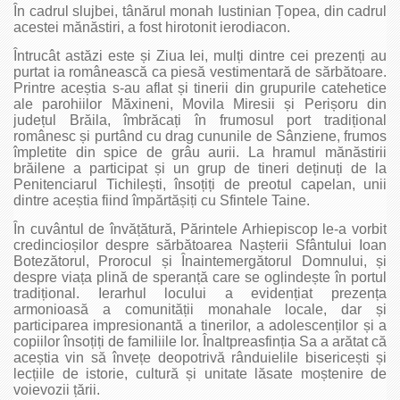
În cadrul slujbei, tânărul monah Iustinian Țopea, din cadrul
acestei mănăstiri, a fost hirotonit ierodiacon.
Întrucât astăzi este și Ziua Iei, mulți dintre cei prezenți au
purtat ia românească ca piesă vestimentară de sărbătoare.
Printre aceștia s-au aflat și tinerii din grupurile catehetice
ale parohiilor Măxineni, Movila Miresii și Perișoru din
județul Brăila, îmbrăcați în frumosul port tradițional
românesc și purtând cu drag cununile de Sânziene, frumos
împletite din spice de grâu aurii. La hramul mănăstirii
brăilene a participat și un grup de tineri deținuți de la
Penitenciarul Tichilești, însoțiți de preotul capelan, unii
dintre aceștia fiind împărtășiți cu Sfintele Taine.
În cuvântul de învățătură, Părintele Arhiepiscop le-a vorbit
credincioșilor despre sărbătoarea Nașterii Sfântului Ioan
Botezătorul, Prorocul și Înaintemergătorul Domnului, și
despre viața plină de speranță care se oglindește în portul
tradițional. Ierarhul locului a evidențiat prezența
armonioasă a comunității monahale locale, dar și
participarea impresionantă a tinerilor, a adolescenților și a
copiilor însoțiți de familiile lor. Înaltpreasfinția Sa a arătat că
aceștia vin să învețe deopotrivă rânduielile bisericești și
lecțiile de istorie, cultură și unitate lăsate moștenire de
voievozii țării.