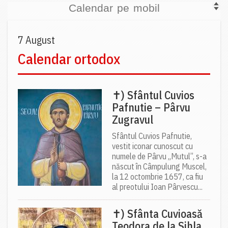
Calendar pe mobil
7 August
Calendar ortodox
✝) Sfântul Cuvios
Pafnutie – Pârvu
Zugravul
Sfântul Cuvios Pafnutie,
vestit iconar cunoscut cu
numele de Pârvu „Mutul”, s-a
născut în Câmpulung Muscel,
la 12 octombrie 1657, ca fiu
al preotului Ioan Pârvescu...
✝) Sfânta Cuvioasă
Teodora de la Sihla