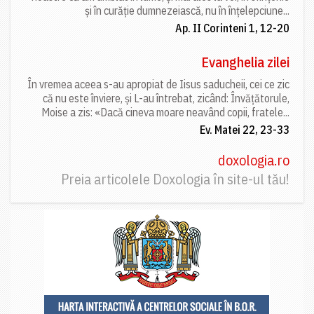
și în curăție dumnezeiască, nu în înțelepciune...
Ap. II Corinteni 1, 12-20
Evanghelia zilei
În vremea aceea s-au apropiat de Iisus saducheii, cei ce zic
că nu este înviere, și L-au întrebat, zicând: Învățătorule,
Moise a zis: «Dacă cineva moare neavând copii, fratele...
Ev. Matei 22, 23-33
doxologia.ro
Preia articolele Doxologia în site-ul tău!