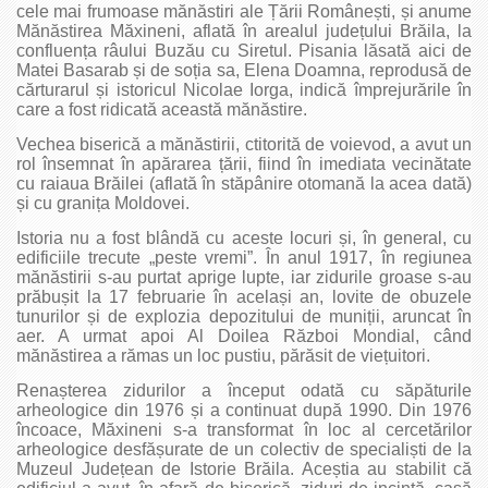
cele mai frumoase mănăstiri ale Țării Românești, și anume
Mănăstirea Măxineni, aflată în arealul județului Brăila, la
confluența râului Buzău cu Siretul. Pisania lăsată aici de
Matei Basarab și de soția sa, Elena Doamna, reprodusă de
cărturarul și istoricul Nicolae Iorga, indică împrejurările în
care a fost ridicată această mănăstire.
Vechea biserică a mănăstirii, ctitorită de voievod, a avut un
rol însemnat în apărarea țării, fiind în imediata vecinătate
cu raiaua Brăilei (aflată în stăpânire otomană la acea dată)
și cu granița Moldovei.
Istoria nu a fost blândă cu aceste locuri și, în general, cu
edificiile trecute „peste vremi”. În anul 1917, în regiunea
mănăstirii s-au purtat aprige lupte, iar zidurile groase s-au
prăbușit la 17 februarie în același an, lovite de obuzele
tunurilor și de explozia depozitului de muniții, aruncat în
aer. A urmat apoi Al Doilea Război Mondial, când
mănăstirea a rămas un loc pustiu, părăsit de viețuitori.
Renașterea zidurilor a început odată cu săpăturile
arheologice din 1976 și a continuat după 1990. Din 1976
încoace, Măxineni s-a transformat în loc al cercetărilor
arheologice desfășurate de un colectiv de specialiști de la
Muzeul Județean de Istorie Brăila. Aceștia au stabilit că