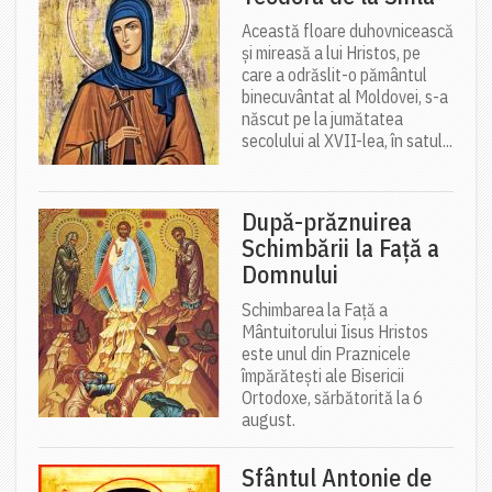
Această floare duhovnicească
și mireasă a lui Hristos, pe
care a odrăslit-o pământul
binecuvântat al Moldovei, s-a
născut pe la jumătatea
secolului al XVII-lea, în satul...
După-prăznuirea
Schimbării la Față a
Domnului
Schimbarea la Față a
Mântuitorului Iisus Hristos
este unul din Praznicele
împărătești ale Bisericii
Ortodoxe, sărbătorită la 6
august.
Sfântul Antonie de