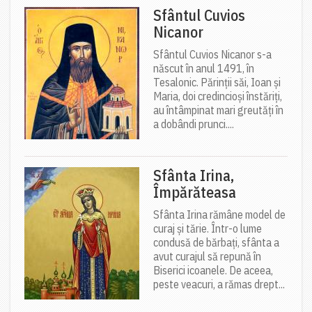
Sfântul Cuvios
Nicanor
Sfântul Cuvios Nicanor s-a
născut în anul 1491, în
Tesalonic. Părinții săi, Ioan și
Maria, doi credincioși înstăriți,
au întâmpinat mari greutăți în
a dobândi prunci....
Sfânta Irina,
Împărăteasa
Sfânta Irina rămâne model de
curaj și tărie. Într-o lume
condusă de bărbați, sfânta a
avut curajul să repună în
Biserici icoanele. De aceea,
peste veacuri, a rămas drept...