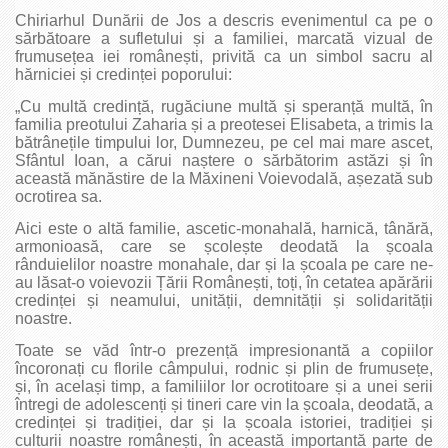
Chiriarhul Dunării de Jos a descris evenimentul ca pe o
sărbătoare a sufletului și a familiei, marcată vizual de
frumusețea iei românești, privită ca un simbol sacru al
hărniciei și credinței poporului:
„Cu multă credință, rugăciune multă și speranță multă, în
familia preotului Zaharia și a preotesei Elisabeta, a trimis la
bătrânețile timpului lor, Dumnezeu, pe cel mai mare ascet,
Sfântul Ioan, a cărui naștere o sărbătorim astăzi și în
această mănăstire de la Măxineni Voievodală, așezată sub
ocrotirea sa.
Aici este o altă familie, ascetic-monahală, harnică, tânără,
armonioasă, care se școlește deodată la școala
rânduielilor noastre monahale, dar și la școala pe care ne-
au lăsat-o voievozii Țării Românești, toți, în cetatea apărării
credinței și neamului, unității, demnității și solidarității
noastre.
Toate se văd într-o prezență impresionantă a copiilor
încoronați cu florile câmpului, rodnic și plin de frumusețe,
și, în același timp, a familiilor lor ocrotitoare și a unei serii
întregi de adolescenți și tineri care vin la școala, deodată, a
credinței și tradiției, dar și la școala istoriei, tradiției și
culturii noastre românești, în această importantă parte de