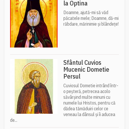
la Optina
Doamne, ajută-mi să văd
păcatele mele; Doamne, dă-mi
răbdare, mărinimie şi blândeţe!
Sfântul Cuvios
Mucenic Dometie
Persul
Cuviosul Dometie intrând într-
o peșteră, petrecea acolo
săvârșind multe minuni cu
numele lui Hristos, pentru că
dădea tămăduiri celor ce
veneau la dânsul și îi aducea
de...