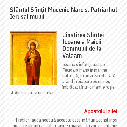
Sfântul Sfinţit Mucenic Narcis, Patriarhul
Ierusalimului
Cinstirea Sfintei
Icoane a Maicii
Domnului de la
Valaam
Icoana o înfățișează pe
Fecioara Maria în mărime
naturală, cu privirea coborâtă,
stând în picioare pe un nor,
îmbrăcată într-o mantie roșie
strălucitoare și un stihar...
Apostolul zilei
Fraților, lauda noastră aceasta este: mărturia conștiinței
noastre că am umblat în lume, și mai ales la voi, în sfințenie