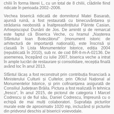
chilii în forma literei L, cu un total de 8 chilii, clădirile fiind
ridicate în perioada 2002–2006.
Vechea biserică ridicată de domnitorul Matei Basarab,
ajunsă ruină, a fost restaurată cu binecuvântarea și
strădania neobosită a Înaltpreasfințitului Părinte Casian,
Arhiepiscopul Dunării de Jos. De amintit și de remarcat
este faptul că Biserica Veche, cu hramul „Nașterea
Sfântului Ioan Botezătorul” (monument istoric de
arhitectură de importanță națională), este înscrisă și
clasată în Lista Monumentelor Istorice, ediția 2004
(republicată în 2010), sub nr. de cod BR-II-m-A-02136. De
asemenea, începând cu iulie 2007, biserica veche a intrat
în ample lucrări de restaurare și consolidare, recepția finală
având loc în anul 2013.
Sfântul lăcaș a fost reconstruit prin contribuția financiară a
Ministerului Culturii și Cultelor, prin Oficiul Național al
Monumentelor Istorice, și prin cofinanțarea asigurată de
Consiliul Județean Brăila. Pictura a fost realizată în tehnica
„fresco”, în anul 2015, de pictorul de categoria I Marcel
Codrescu și de fiul său, Daniel Codrescu, împreună cu o
echipă de mai mulți colaboratori. Suprafața picturilor
murale este de aproximativ 1020 mp, incluzând și picturile
din pridvorul deschis al bisericii voievodale.